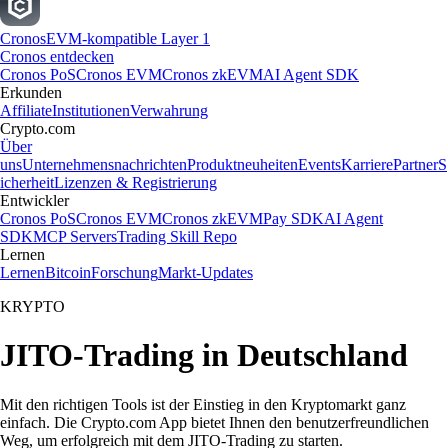
Cronos
EVM-kompatible Layer 1
Cronos entdecken
Cronos PoS
Cronos EVM
Cronos zkEVM
AI Agent SDK
Erkunden
Affiliate
Institutionen
Verwahrung
Crypto.com
Über
uns
Unternehmensnachrichten
Produktneuheiten
Events
Karriere
Partner
S
icherheit
Lizenzen & Registrierung
Entwickler
Cronos PoS
Cronos EVM
Cronos zkEVM
Pay SDK
AI Agent
SDK
MCP Servers
Trading Skill Repo
Lernen
Lernen
Bitcoin
Forschung
Markt-Updates
KRYPTO
JITO-Trading in Deutschland
Mit den richtigen Tools ist der Einstieg in den Kryptomarkt ganz
einfach. Die Crypto.com App bietet Ihnen den benutzerfreundlichen
Weg, um erfolgreich mit dem JITO-Trading zu starten.