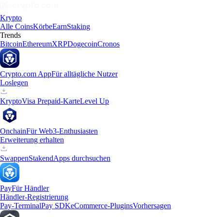
Krypto
Alle Coins
Körbe
Earn
Staking
Trends
Bitcoin
Ethereum
XRP
Dogecoin
Cronos
Crypto.com App
Für alltägliche Nutzer
Loslegen
Krypto
Visa Prepaid-Karte
Level Up
Onchain
Für Web3-Enthusiasten
Erweiterung erhalten
Swappen
Staken
dApps durchsuchen
Pay
Für Händler
Händler-Registrierung
Pay-Terminal
Pay SDK
eCommerce-Plugins
Vorhersagen