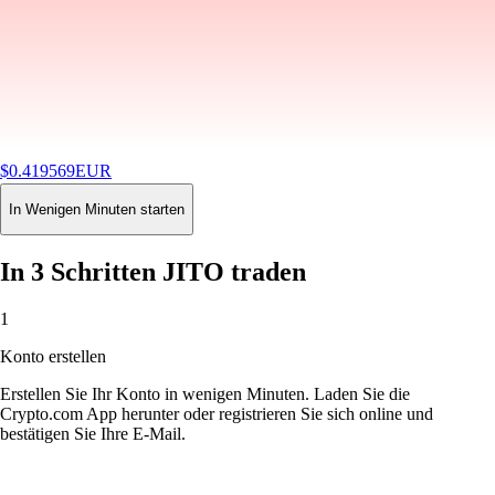
$
0.419536
EUR
-5.12
%
24H
Buy
In Wenigen Minuten starten
In 3 Schritten JITO traden
1
Konto erstellen
Erstellen Sie Ihr Konto in wenigen Minuten. Laden Sie die
Crypto.com App herunter oder registrieren Sie sich online und
bestätigen Sie Ihre E-Mail.