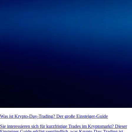
Was ist Krypto-Day-Trading? Der große Einsteiger-Guide
Sie interessieren sich für kurzfristige Trades im Kryptomarkt? Dieser
Einsteiger-Guide erklärt verständlich, was Krypto-Day-Trading ist,