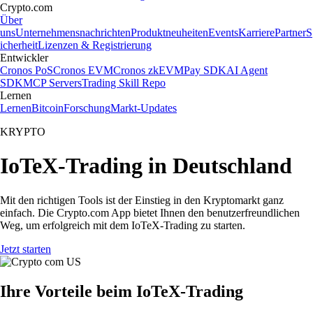
Crypto.com
Über
uns
Unternehmensnachrichten
Produktneuheiten
Events
Karriere
Partner
S
icherheit
Lizenzen & Registrierung
Entwickler
Cronos PoS
Cronos EVM
Cronos zkEVM
Pay SDK
AI Agent
SDK
MCP Servers
Trading Skill Repo
Lernen
Lernen
Bitcoin
Forschung
Markt-Updates
KRYPTO
IoTeX-Trading in Deutschland
Mit den richtigen Tools ist der Einstieg in den Kryptomarkt ganz
einfach. Die Crypto.com App bietet Ihnen den benutzerfreundlichen
Weg, um erfolgreich mit dem IoTeX-Trading zu starten.
Jetzt starten
Ihre Vorteile beim IoTeX-Trading