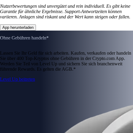
Nutzerbewertungen sind unvergütet und rein individuell. Es gibt keine
Garantie für ähnliche Ergebnisse. Support-Antwortzeiten können
variieren. Anlagen sind riskant und der Wert kann steigen oder fallen.
App herunterladen
Ohne Gebühren handeln*
Lassen Sie Ihr Geld für sich arbeiten. Kaufen, verkaufen oder handeln
Sie über 400 Top-Kryptos ohne Gebühren in der Crypto.com App.
Werden Sie Teil von Level Up und sichern Sie sich branchenweit
führende Rewards. Es gelten die AGB.*
Level Up beitreten