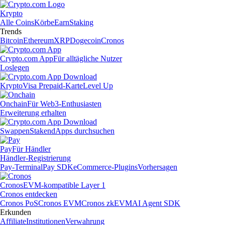
Krypto
Alle Coins
Körbe
Earn
Staking
Trends
Bitcoin
Ethereum
XRP
Dogecoin
Cronos
Crypto.com App
Für alltägliche Nutzer
Loslegen
Krypto
Visa Prepaid-Karte
Level Up
Onchain
Für Web3-Enthusiasten
Erweiterung erhalten
Swappen
Staken
dApps durchsuchen
Pay
Für Händler
Händler-Registrierung
Pay-Terminal
Pay SDK
eCommerce-Plugins
Vorhersagen
Cronos
EVM-kompatible Layer 1
Cronos entdecken
Cronos PoS
Cronos EVM
Cronos zkEVM
AI Agent SDK
Erkunden
Affiliate
Institutionen
Verwahrung