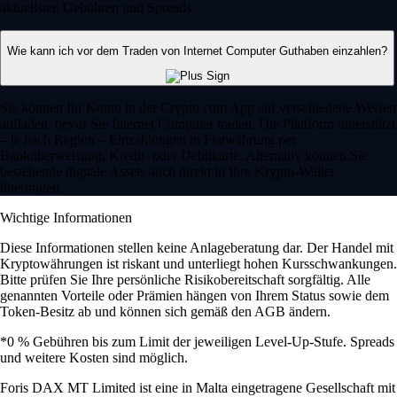
aktuellsten Gebühren und Spreads.
Wie kann ich vor dem Traden von Internet Computer Guthaben einzahlen?
Sie können Ihr Konto in der Crypto.com App auf verschiedene Weisen
aufladen, bevor Sie Internet Computer traden. Die Plattform unterstützt
– je nach Region – Einzahlungen in Fiatwährung per
Banküberweisung, Kredit- oder Debitkarte. Alternativ können Sie
bestehende digitale Assets auch direkt in Ihre Krypto-Wallet
übertragen.
Wichtige Informationen
Diese Informationen stellen keine Anlageberatung dar. Der Handel mit
Kryptowährungen ist riskant und unterliegt hohen Kursschwankungen.
Bitte prüfen Sie Ihre persönliche Risikobereitschaft sorgfältig. Alle
genannten Vorteile oder Prämien hängen von Ihrem Status sowie dem
Token-Besitz ab und können sich gemäß den AGB ändern.
*0 % Gebühren bis zum Limit der jeweiligen Level-Up-Stufe. Spreads
und weitere Kosten sind möglich.
Foris DAX MT Limited ist eine in Malta eingetragene Gesellschaft mit