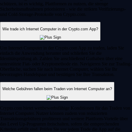
schützen, ist es wichtig, Plattformen zu nutzen, die strenge
Sicherheitsmaßnahmen priorisieren - wie die strikten Verifizierungs-
und Cold-Storage-Protokolle von Crypto.com.
Wie trade ich Internet Computer in der Crypto.com App?
Um Internet Computer in der Crypto.com App zu traden, laden Sie
einfach die Anwendung herunter und schließen Sie die
Identitätsprüfung ab. Zahlen Sie anschließend Guthaben über eine
unterstützte Fiat- oder Kryptomethode ein. Navigieren Sie zur Trading-
Oberfläche, suchen Sie nach Internet Computer, wählen Sie Ihr
bevorzugtes Handelspaar und bestätigen Sie Ihre Transaktion.
Welche Gebühren fallen beim Traden von Internet Computer an?
Crypto.com bietet wettbewerbsfähige Konditionen für das Traden von
Internet Computer. Nutzer können zudem von reduzierten
Transaktionsgebühren profitieren und weitere Plattform-Vorteile über
das Level Up-Programm freischalten, sofern die entsprechenden
Kriterien erfüllt sind. Prüfen Sie vor jedem Trade die App auf die