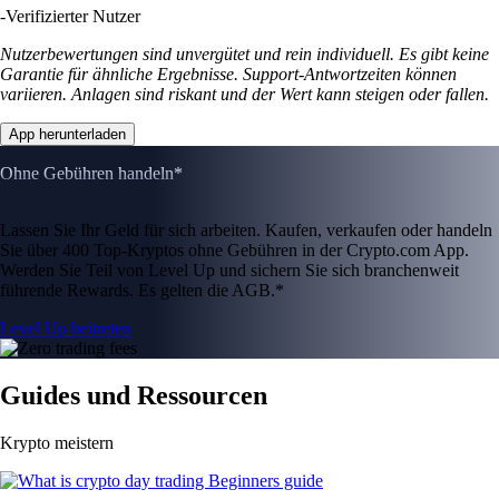
-
Verifizierter Nutzer
Nutzerbewertungen sind unvergütet und rein individuell. Es gibt keine
Garantie für ähnliche Ergebnisse. Support-Antwortzeiten können
variieren. Anlagen sind riskant und der Wert kann steigen oder fallen.
App herunterladen
Ohne Gebühren handeln*
Lassen Sie Ihr Geld für sich arbeiten. Kaufen, verkaufen oder handeln
Sie über 400 Top-Kryptos ohne Gebühren in der Crypto.com App.
Werden Sie Teil von Level Up und sichern Sie sich branchenweit
führende Rewards. Es gelten die AGB.*
Level Up beitreten
Guides und Ressourcen
Krypto meistern