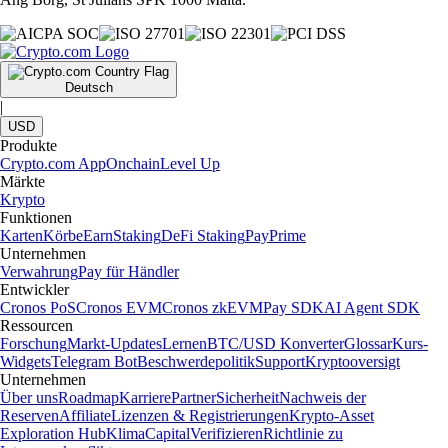
Deutsch
|
USD
Produkte
Crypto.com App
Onchain
Level Up
Märkte
Krypto
Funktionen
Karten
Körbe
Earn
Staking
DeFi Staking
Pay
Prime
Unternehmen
Verwahrung
Pay für Händler
Entwickler
Cronos PoS
Cronos EVM
Cronos zkEVM
Pay SDK
AI Agent SDK
Ressourcen
Forschung
Markt-Updates
Lernen
BTC/USD Konverter
Glossar
Kurs-
Widgets
Telegram Bot
Beschwerdepolitik
Support
Kryptooversigt
Unternehmen
Über uns
Roadmap
Karriere
Partner
Sicherheit
Nachweis der
Reserven
Affiliate
Lizenzen & Registrierungen
Krypto-Asset
Exploration Hub
Klima
Capital
Verifizieren
Richtlinie zu