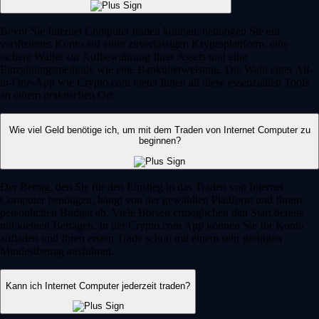
Bevor Sie Internet Computer traden können, benötigen Sie ein
verifiziertes Konto auf einer zuverlässigen Kryptoplattform, eine
sichere Wallet zur Aufbewahrung Ihrer Assets und eine
Einzahlungsmethode wie eine Banküberweisung. Die Wahl einer All-
in-One-App wie Crypto.com bietet Ihnen all diese essenziellen Tools
an einem praktischen Ort.
Wie viel Geld benötige ich, um mit dem Traden von Internet Computer zu
beginnen?
Der Betrag, den Sie für den Einstieg in das Traden von Internet
Computer benötigen, hängt von der gewählten Plattform und Ihrem
persönlichen Budget ab. Viele Börsen ermöglichen den Start bereits
mit kleinen Beträgen. In der Crypto.com App können Sie Ihr Konto
aufladen und Ihren ersten Trade schon mit einem sehr geringen
Mindestbetrag ausführen.
Kann ich Internet Computer jederzeit traden?