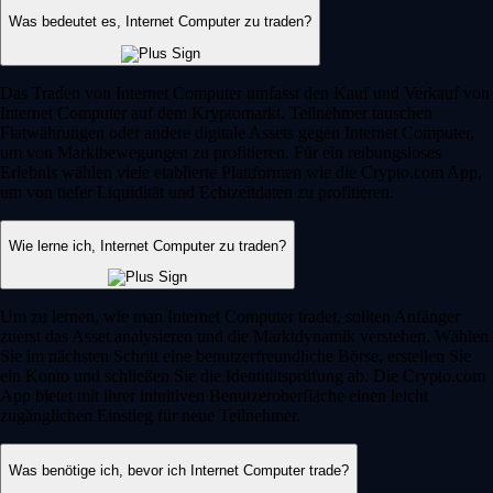
Was bedeutet es, Internet Computer zu traden?
Das Traden von Internet Computer umfasst den Kauf und Verkauf von
Internet Computer auf dem Kryptomarkt. Teilnehmer tauschen
Fiatwährungen oder andere digitale Assets gegen Internet Computer,
um von Marktbewegungen zu profitieren. Für ein reibungsloses
Erlebnis wählen viele etablierte Plattformen wie die Crypto.com App,
um von tiefer Liquidität und Echtzeitdaten zu profitieren.
Wie lerne ich, Internet Computer zu traden?
Um zu lernen, wie man Internet Computer tradet, sollten Anfänger
zuerst das Asset analysieren und die Marktdynamik verstehen. Wählen
Sie im nächsten Schritt eine benutzerfreundliche Börse, erstellen Sie
ein Konto und schließen Sie die Identitätsprüfung ab. Die Crypto.com
App bietet mit ihrer intuitiven Benutzeroberfläche einen leicht
zugänglichen Einstieg für neue Teilnehmer.
Was benötige ich, bevor ich Internet Computer trade?