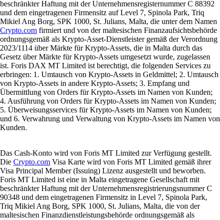
beschränkter Haftung mit der Unternehmensregisternummer C 88392
und dem eingetragenen Firmensitz auf Level 7, Spinola Park, Triq
Mikiel Ang Borg, SPK 1000, St. Julians, Malta, die unter dem Namen
Crypto.com
firmiert und von der maltesischen Finanzaufsichtsbehörde
ordnungsgemäß als Krypto-Asset-Dienstleister gemäß der Verordnung
2023/1114 über Märkte für Krypto-Assets, die in Malta durch das
Gesetz über Märkte für Krypto-Assets umgesetzt wurde, zugelassen
ist. Foris DAX MT Limited ist berechtigt, die folgenden Services zu
erbringen: 1. Umtausch von Krypto-Assets in Geldmittel; 2. Umtausch
von Krypto-Assets in andere Krypto-Assets; 3. Empfang und
Übermittlung von Orders für Krypto-Assets im Namen von Kunden;
4. Ausführung von Orders für Krypto-Assets im Namen von Kunden;
5. Überweisungsservices für Krypto-Assets im Namen von Kunden;
und 6. Verwahrung und Verwaltung von Krypto-Assets im Namen von
Kunden.
Das Cash-Konto wird von Foris MT Limited zur Verfügung gestellt.
Die
Crypto.com
Visa Karte wird von Foris MT Limited gemäß ihrer
Visa Principal Member (Issuing) Lizenz ausgestellt und beworben.
Foris MT Limited ist eine in Malta eingetragene Gesellschaft mit
beschränkter Haftung mit der Unternehmensregistrierungsnummer C
90348 und dem eingetragenen Firmensitz in Level 7, Spinola Park,
Triq Mikiel Ang Borg, SPK 1000, St. Julians, Malta, die von der
maltesischen Finanzdienstleistungsbehörde ordnungsgemäß als