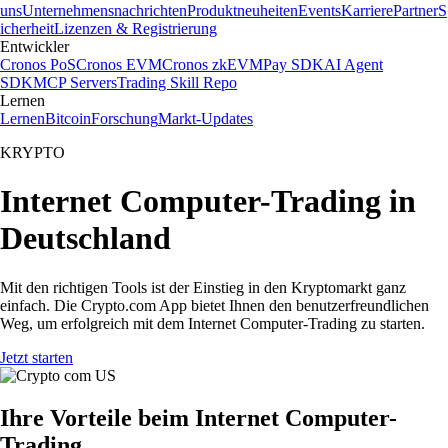
uns
Unternehmensnachrichten
Produktneuheiten
Events
Karriere
Partner
S
icherheit
Lizenzen & Registrierung
Entwickler
Cronos PoS
Cronos EVM
Cronos zkEVM
Pay SDK
AI Agent
SDK
MCP Servers
Trading Skill Repo
Lernen
Lernen
Bitcoin
Forschung
Markt-Updates
KRYPTO
Internet Computer-Trading in
Deutschland
Mit den richtigen Tools ist der Einstieg in den Kryptomarkt ganz
einfach. Die Crypto.com App bietet Ihnen den benutzerfreundlichen
Weg, um erfolgreich mit dem Internet Computer-Trading zu starten.
Jetzt starten
Ihre Vorteile beim Internet Computer-
Trading