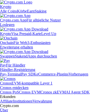
Krypto
Alle Coins
Körbe
Earn
Staking
Crypto.com App
Für alltägliche Nutzer
Loslegen
Krypto
Visa Prepaid-Karte
Level Up
Onchain
Für Web3-Enthusiasten
Erweiterung erhalten
Swappen
Staken
dApps durchsuchen
Pay
Für Händler
Händler-Registrierung
Pay-Terminal
Pay SDK
eCommerce-Plugins
Vorhersagen
Cronos
EVM-kompatible Layer 1
Cronos entdecken
Cronos PoS
Cronos EVM
Cronos zkEVM
AI Agent SDK
Erkunden
Affiliate
Institutionen
Verwahrung
Crypto.com
Über