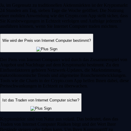
Ja, im Gegensatz zu traditionellen Aktienmärkten ist der Kryptomarkt
24 Stunden am Tag, sieben Tage die Woche geöffnet. Die Nutzung
einer mobilen Anwendung wie der Crypto.com App stellt sicher, dass
Sie Kursbewegungen in Echtzeit verfolgen und Aufträge jederzeit
ausführen können, wenn Sie Internet Computer traden möchten.
Wie wird der Preis von Internet Computer bestimmt?
Der Preis von Internet Computer wird durch das Zusammenspiel von
Angebot und Nachfrage auf dem Kryptomarkt bestimmt. Zu den
Einflussfaktoren gehören Netzwerk-Updates, die Marktstimmung,
makroökonomische Trends und allgemeine Branchenentwicklungen.
Tools wie die Charts in der Crypto.com App helfen Ihnen dabei, diese
Preisschwankungen in Echtzeit zu überwachen.
Ist das Traden von Internet Computer sicher?
Kryptomärkte sind von Natur aus volatil. Das bedeutet, dass das
Traden von Internet Computer Risiken birgt und der Wert Ihrer
Bestände steigen oder fallen kann. Um Ihren Kontozugriff zu