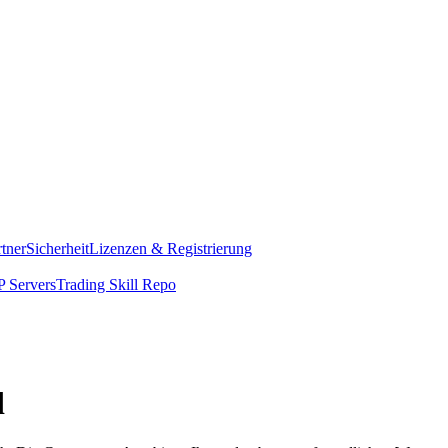
rtner
Sicherheit
Lizenzen & Registrierung
 Servers
Trading Skill Repo
d