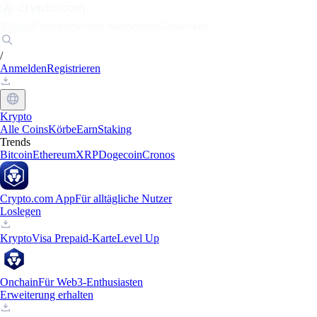
Märkte
Einzelpersonen
Unternehmen
Entdecken
/
Anmelden
Registrieren
Krypto
Alle Coins
Körbe
Earn
Staking
Trends
Bitcoin
Ethereum
XRP
Dogecoin
Cronos
Crypto.com App
Für alltägliche Nutzer
Loslegen
Krypto
Visa Prepaid-Karte
Level Up
Onchain
Für Web3-Enthusiasten
Erweiterung erhalten