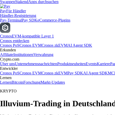
Swappen
Staken
dApps durchsuchen
Pay
Für Händler
Händler-Registrierung
Pay-Terminal
Pay SDK
eCommerce-Plugins
Cronos
EVM-kompatible Layer 1
Cronos entdecken
Cronos PoS
Cronos EVM
Cronos zkEVM
AI Agent SDK
Erkunden
Affiliate
Institutionen
Verwahrung
Crypto.com
Über uns
Unternehmensnachrichten
Produktneuheiten
Events
Karriere
Pa
Entwickler
Cronos PoS
Cronos EVM
Cronos zkEVM
Pay SDK
AI Agent SDK
MCP
Lernen
Lernen
Bitcoin
Forschung
Markt-Updates
KRYPTO
Illuvium-Trading in Deutschlan