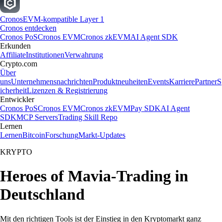
Cronos
EVM-kompatible Layer 1
Cronos entdecken
Cronos PoS
Cronos EVM
Cronos zkEVM
AI Agent SDK
Erkunden
Affiliate
Institutionen
Verwahrung
Crypto.com
Über
uns
Unternehmensnachrichten
Produktneuheiten
Events
Karriere
Partner
S
icherheit
Lizenzen & Registrierung
Entwickler
Cronos PoS
Cronos EVM
Cronos zkEVM
Pay SDK
AI Agent
SDK
MCP Servers
Trading Skill Repo
Lernen
Lernen
Bitcoin
Forschung
Markt-Updates
KRYPTO
Heroes of Mavia-Trading in
Deutschland
Mit den richtigen Tools ist der Einstieg in den Kryptomarkt ganz