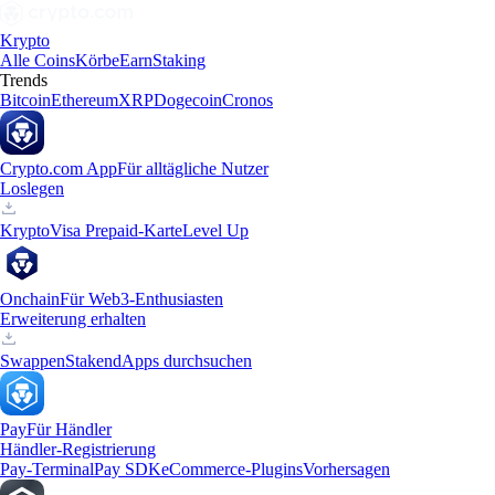
Krypto
Alle Coins
Körbe
Earn
Staking
Trends
Bitcoin
Ethereum
XRP
Dogecoin
Cronos
Crypto.com App
Für alltägliche Nutzer
Loslegen
Krypto
Visa Prepaid-Karte
Level Up
Onchain
Für Web3-Enthusiasten
Erweiterung erhalten
Swappen
Staken
dApps durchsuchen
Pay
Für Händler
Händler-Registrierung
Pay-Terminal
Pay SDK
eCommerce-Plugins
Vorhersagen