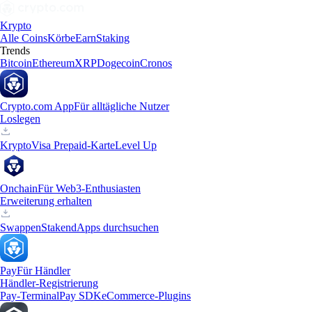
Krypto
Alle Coins
Körbe
Earn
Staking
Trends
Bitcoin
Ethereum
XRP
Dogecoin
Cronos
Crypto.com App
Für alltägliche Nutzer
Loslegen
Krypto
Visa Prepaid-Karte
Level Up
Onchain
Für Web3-Enthusiasten
Erweiterung erhalten
Swappen
Staken
dApps durchsuchen
Pay
Für Händler
Händler-Registrierung
Pay-Terminal
Pay SDK
eCommerce-Plugins