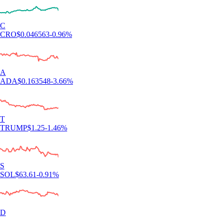
C
CRO
$
0.046563
-0.96
%
A
ADA
$
0.163548
-3.66
%
T
TRUMP
$
1.25
-1.46
%
S
SOL
$
63.61
-0.91
%
D