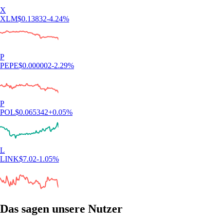
X
XLM
$
0.13832
-4.24
%
P
PEPE
$
0.000002
-2.29
%
P
POL
$
0.065342
+
0.05
%
L
LINK
$
7.02
-1.05
%
Das sagen unsere Nutzer