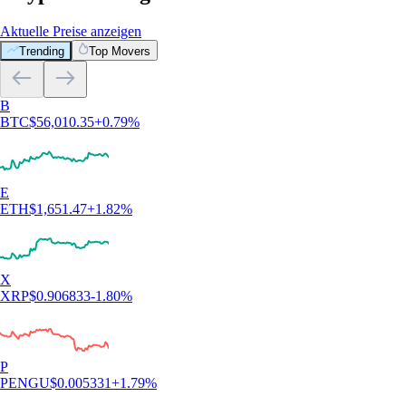
Aktuelle Preise anzeigen
Trending
Top Movers
B
BTC
$
56,010.35
+
0.79
%
E
ETH
$
1,651.47
+
1.82
%
X
XRP
$
0.906833
-1.80
%
P
PENGU
$
0.005331
+
1.79
%