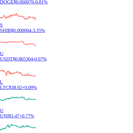
DOGE
$
0.060076
-0.81
%
S
SHIB
$
0.000004
-3.35
%
U
USDT
$
0.865304
-0.07
%
L
LTC
$
38.92
+
0.09
%
U
UNI
$
3.47
+
0.77
%