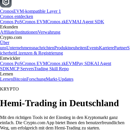
Cronos
EVM-kompatible Layer 1
Cronos entdecken
Cronos PoS
Cronos EVM
Cronos zkEVM
AI Agent SDK
Erkunden
Affiliate
Institutionen
Verwahrung
Crypto.com
Über
uns
Unternehmensnachrichten
Produktneuheiten
Events
Karriere
Partner
S
icherheit
Lizenzen & Registrierung
Entwickler
Cronos PoS
Cronos EVM
Cronos zkEVM
Pay SDK
AI Agent
SDK
MCP Servers
Trading Skill Repo
Lernen
Lernen
Bitcoin
Forschung
Markt-Updates
KRYPTO
Hemi-Trading in Deutschland
Mit den richtigen Tools ist der Einstieg in den Kryptomarkt ganz
einfach. Die Crypto.com App bietet Ihnen den benutzerfreundlichen
Weg, um erfolgreich mit dem Hemi-Trading zu starten.