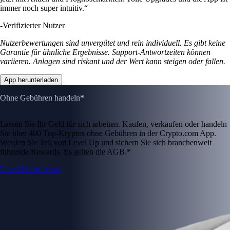
immer noch super intuitiv.“
-
Verifizierter Nutzer
Nutzerbewertungen sind unvergütet und rein individuell. Es gibt keine
Garantie für ähnliche Ergebnisse. Support-Antwortzeiten können
variieren. Anlagen sind riskant und der Wert kann steigen oder fallen.
App herunterladen
Ohne Gebühren handeln*
Lassen Sie Ihr Geld für sich arbeiten. Kaufen, verkaufen oder handeln
Sie über 400 Top-Kryptos ohne Gebühren in der Crypto.com App.
Werden Sie Teil von Level Up und sichern Sie sich branchenweit
führende Rewards. Es gelten die AGB.*
Level Up beitreten