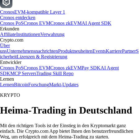
Cronos
EVM-kompatible Layer 1
Cronos entdecken
Cronos PoS
Cronos EVM
Cronos zkEVM
AI Agent SDK
Erkunden
Affiliate
Institutionen
Verwahrung
Crypto.com
Über
uns
Unternehmensnachrichten
Produktneuheiten
Events
Karriere
Partner
S
icherheit
Lizenzen & Registrierung
Entwickler
Cronos PoS
Cronos EVM
Cronos zkEVM
Pay SDK
AI Agent
SDK
MCP Servers
Trading Skill Repo
Lernen
Lernen
Bitcoin
Forschung
Markt-Updates
KRYPTO
Heima-Trading in Deutschland
Mit den richtigen Tools ist der Einstieg in den Kryptomarkt ganz
einfach. Die Crypto.com App bietet Ihnen den benutzerfreundlichen
Weg, um erfolgreich mit dem Heima-Trading zu starten.