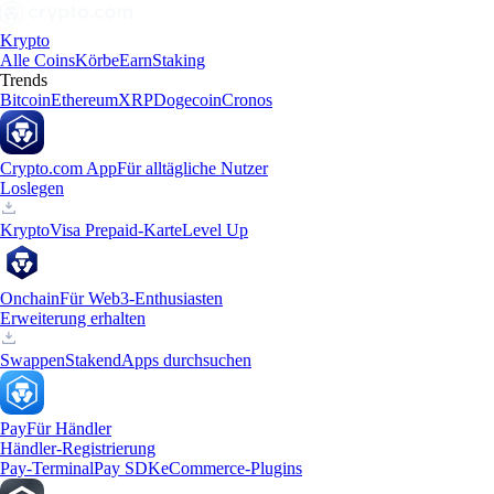
Krypto
Alle Coins
Körbe
Earn
Staking
Trends
Bitcoin
Ethereum
XRP
Dogecoin
Cronos
Crypto.com App
Für alltägliche Nutzer
Loslegen
Krypto
Visa Prepaid-Karte
Level Up
Onchain
Für Web3-Enthusiasten
Erweiterung erhalten
Swappen
Staken
dApps durchsuchen
Pay
Für Händler
Händler-Registrierung
Pay-Terminal
Pay SDK
eCommerce-Plugins