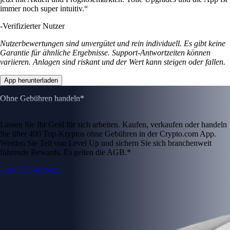
immer noch super intuitiv.“
-
Verifizierter Nutzer
Nutzerbewertungen sind unvergütet und rein individuell. Es gibt keine
Garantie für ähnliche Ergebnisse. Support-Antwortzeiten können
variieren. Anlagen sind riskant und der Wert kann steigen oder fallen.
App herunterladen
Ohne Gebühren handeln*
Lassen Sie Ihr Geld für sich arbeiten. Kaufen, verkaufen oder handeln
Sie über 400 Top-Kryptos ohne Gebühren in der Crypto.com App.
Werden Sie Teil von Level Up und sichern Sie sich branchenweit
führende Rewards. Es gelten die AGB.*
Level Up beitreten