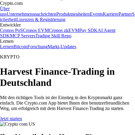
Crypto.com
Über
uns
Unternehmensnachrichten
Produktneuheiten
Events
Karriere
Partner
S
icherheit
Lizenzen & Registrierung
Entwickler
Cronos PoS
Cronos EVM
Cronos zkEVM
Pay SDK
AI Agent
SDK
MCP Servers
Trading Skill Repo
Lernen
Lernen
Bitcoin
Forschung
Markt-Updates
KRYPTO
Harvest Finance-Trading in
Deutschland
Mit den richtigen Tools ist der Einstieg in den Kryptomarkt ganz
einfach. Die Crypto.com App bietet Ihnen den benutzerfreundlichen
Weg, um erfolgreich mit dem Harvest Finance-Trading zu starten.
Jetzt starten