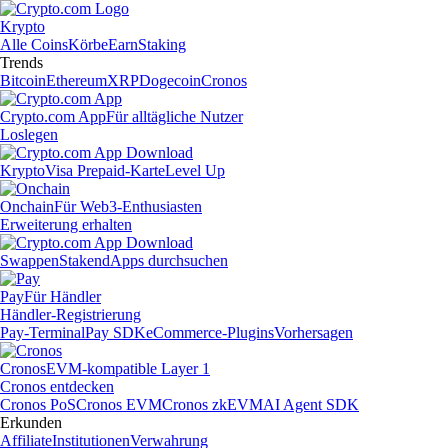
Krypto
Alle Coins
Körbe
Earn
Staking
Trends
Bitcoin
Ethereum
XRP
Dogecoin
Cronos
Crypto.com App
Für alltägliche Nutzer
Loslegen
Krypto
Visa Prepaid-Karte
Level Up
Onchain
Für Web3-Enthusiasten
Erweiterung erhalten
Swappen
Staken
dApps durchsuchen
Pay
Für Händler
Händler-Registrierung
Pay-Terminal
Pay SDK
eCommerce-Plugins
Vorhersagen
Cronos
EVM-kompatible Layer 1
Cronos entdecken
Cronos PoS
Cronos EVM
Cronos zkEVM
AI Agent SDK
Erkunden
Affiliate
Institutionen
Verwahrung