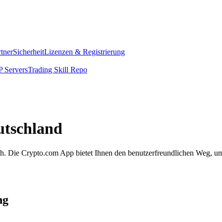
rtner
Sicherheit
Lizenzen & Registrierung
 Servers
Trading Skill Repo
utschland
fach. Die Crypto.com App bietet Ihnen den benutzerfreundlichen Weg, u
ng