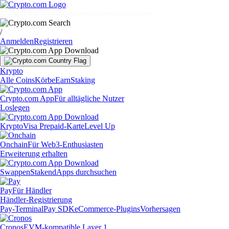
Märkte
Einzelpersonen
Unternehmen
Entdecken
/
Anmelden
Registrieren
Krypto
Alle Coins
Körbe
Earn
Staking
Crypto.com App
Für alltägliche Nutzer
Loslegen
Krypto
Visa Prepaid-Karte
Level Up
Onchain
Für Web3-Enthusiasten
Erweiterung erhalten
Swappen
Staken
dApps durchsuchen
Pay
Für Händler
Händler-Registrierung
Pay-Terminal
Pay SDK
eCommerce-Plugins
Vorhersagen
Cronos
EVM-kompatible Layer 1