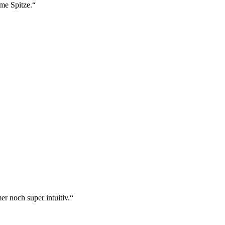
ame Spitze.“
r noch super intuitiv.“