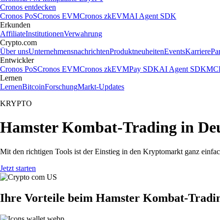
Cronos entdecken
Cronos PoS
Cronos EVM
Cronos zkEVM
AI Agent SDK
Erkunden
Affiliate
Institutionen
Verwahrung
Crypto.com
Über uns
Unternehmensnachrichten
Produktneuheiten
Events
Karriere
Pa
Entwickler
Cronos PoS
Cronos EVM
Cronos zkEVM
Pay SDK
AI Agent SDK
MCP
Lernen
Lernen
Bitcoin
Forschung
Markt-Updates
KRYPTO
Hamster Kombat-Trading in De
Mit den richtigen Tools ist der Einstieg in den Kryptomarkt ganz ein
Jetzt starten
Ihre Vorteile beim Hamster Kombat-Tradi