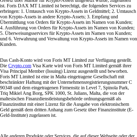
Gesetz über Märkte für Krypto-Assets umgesetzt wurde, zugelassen
ist. Foris DAX MT Limited ist berechtigt, die folgenden Services zu
erbringen: 1. Umtausch von Krypto-Assets in Geldmittel; 2. Umtausch
von Krypto-Assets in andere Krypto-Assets; 3. Empfang und
Übermittlung von Orders für Krypto-Assets im Namen von Kunden;
4. Ausführung von Orders für Krypto-Assets im Namen von Kunden;
5. Überweisungsservices für Krypto-Assets im Namen von Kunden;
und 6. Verwahrung und Verwaltung von Krypto-Assets im Namen von
Kunden.
Das Cash-Konto wird von Foris MT Limited zur Verfügung gestellt.
Die
Crypto.com
Visa Karte wird von Foris MT Limited gemäß ihrer
Visa Principal Member (Issuing) Lizenz ausgestellt und beworben.
Foris MT Limited ist eine in Malta eingetragene Gesellschaft mit
beschränkter Haftung mit der Unternehmensregistrierungsnummer C
90348 und dem eingetragenen Firmensitz in Level 7, Spinola Park,
Triq Mikiel Ang Borg, SPK 1000, St. Julians, Malta, die von der
maltesischen Finanzdienstleistungsbehörde ordnungsgemäß als
Finanzinstitut mit einer Lizenz für die Ausgabe von elektronischem
Geld gemäß dem dritten Anhang zum Gesetz über Finanzinstitute (E-
Geld-Institute) zugelassen ist.
Alle anderen Produkte oder Services, die auf dieser Webseite oder der