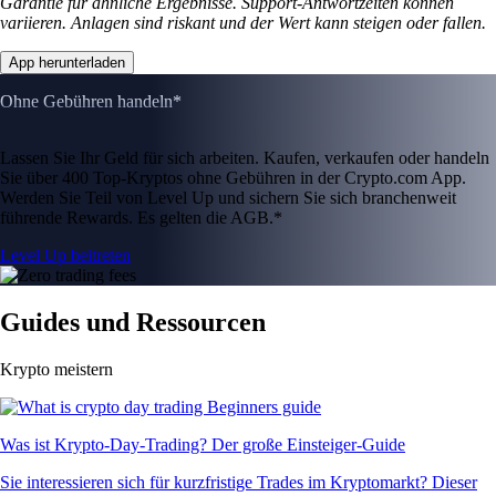
Garantie für ähnliche Ergebnisse. Support-Antwortzeiten können
variieren. Anlagen sind riskant und der Wert kann steigen oder fallen.
App herunterladen
Ohne Gebühren handeln*
Lassen Sie Ihr Geld für sich arbeiten. Kaufen, verkaufen oder handeln
Sie über 400 Top-Kryptos ohne Gebühren in der Crypto.com App.
Werden Sie Teil von Level Up und sichern Sie sich branchenweit
führende Rewards. Es gelten die AGB.*
Level Up beitreten
Guides und Ressourcen
Krypto meistern
Was ist Krypto-Day-Trading? Der große Einsteiger-Guide
Sie interessieren sich für kurzfristige Trades im Kryptomarkt? Dieser