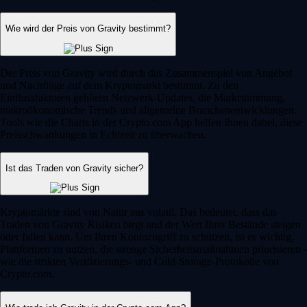
Wie wird der Preis von Gravity bestimmt?
Der Preis von Gravity wird durch das Zusammenspiel von Angebot
und Nachfrage auf dem Kryptomarkt bestimmt. Zu den
Einflussfaktoren gehören Netzwerk-Updates, die Marktstimmung,
makroökonomische Trends und allgemeine Branchenentwicklungen.
Tools wie die Charts in der Crypto.com App helfen Ihnen dabei, diese
Preisschwankungen in Echtzeit zu überwachen.
Ist das Traden von Gravity sicher?
Kryptomärkte sind von Natur aus volatil. Das bedeutet, dass das
Traden von Gravity Risiken birgt und der Wert Ihrer Bestände steigen
oder fallen kann. Um Ihren Kontozugriff zu schützen, ist es wichtig,
Plattformen zu nutzen, die strenge Sicherheitsmaßnahmen priorisieren -
wie die strikten Verifizierungs- und Cold-Storage-Protokolle von
Crypto.com.