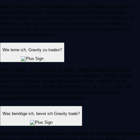
Das Traden von Gravity umfasst den Kauf und Verkauf von Gravity
auf dem Kryptomarkt. Teilnehmer tauschen Fiatwährungen oder
andere digitale Assets gegen Gravity, um von Marktbewegungen zu
profitieren. Für ein reibungsloses Erlebnis wählen viele etablierte
Plattformen wie die Crypto.com App, um von tiefer Liquidität und
Echtzeitdaten zu profitieren.
Wie lerne ich, Gravity zu traden?
Um zu lernen, wie man Gravity tradet, sollten Anfänger zuerst das
Asset analysieren und die Marktdynamik verstehen. Wählen Sie im
nächsten Schritt eine benutzerfreundliche Börse, erstellen Sie ein
Konto und schließen Sie die Identitätsprüfung ab. Die Crypto.com
App bietet mit ihrer intuitiven Benutzeroberfläche einen leicht
zugänglichen Einstieg für neue Teilnehmer.
Was benötige ich, bevor ich Gravity trade?
Bevor Sie Gravity traden können, benötigen Sie ein verifiziertes Konto
auf einer zuverlässigen Kryptoplattform, eine sichere Wallet zur