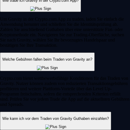
Wie trade ich Gravity in der Crypto.com App?
Um Gravity in der Crypto.com App zu traden, laden Sie einfach die
Anwendung herunter und schließen Sie die Identitätsprüfung ab.
Zahlen Sie anschließend Guthaben über eine unterstützte Fiat- oder
Kryptomethode ein. Navigieren Sie zur Trading-Oberfläche, suchen
Sie nach Gravity, wählen Sie Ihr bevorzugtes Handelspaar und
bestätigen Sie Ihre Transaktion.
Welche Gebühren fallen beim Traden von Gravity an?
Crypto.com bietet wettbewerbsfähige Konditionen für das Traden von
Gravity. Nutzer können zudem von reduzierten Transaktionsgebühren
profitieren und weitere Plattform-Vorteile über das Level Up-
Programm freischalten, sofern die entsprechenden Kriterien erfüllt
sind. Prüfen Sie vor jedem Trade die App auf die aktuellsten Gebühren
und Spreads.
Wie kann ich vor dem Traden von Gravity Guthaben einzahlen?