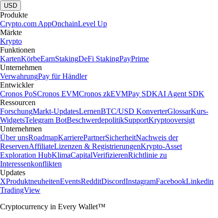
USD
Produkte
Crypto.com App
Onchain
Level Up
Märkte
Krypto
Funktionen
Karten
Körbe
Earn
Staking
DeFi Staking
Pay
Prime
Unternehmen
Verwahrung
Pay für Händler
Entwickler
Cronos PoS
Cronos EVM
Cronos zkEVM
Pay SDK
AI Agent SDK
Ressourcen
Forschung
Markt-Updates
Lernen
BTC/USD Konverter
Glossar
Kurs-
Widgets
Telegram Bot
Beschwerdepolitik
Support
Kryptooversigt
Unternehmen
Über uns
Roadmap
Karriere
Partner
Sicherheit
Nachweis der
Reserven
Affiliate
Lizenzen & Registrierungen
Krypto-Asset
Exploration Hub
Klima
Capital
Verifizieren
Richtlinie zu
Interessenkonflikten
Updates
X
Produktneuheiten
Events
Reddit
Discord
Instagram
Facebook
Linkedin
TradingView
Cryptocurrency in Every Wallet™