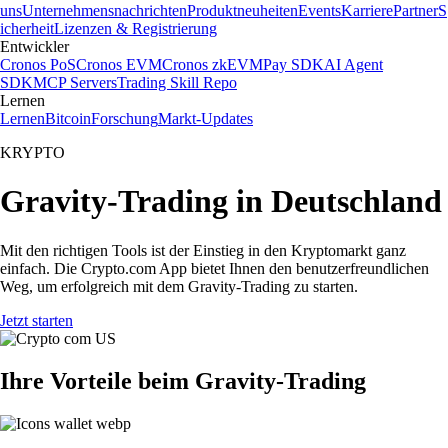
uns
Unternehmensnachrichten
Produktneuheiten
Events
Karriere
Partner
S
icherheit
Lizenzen & Registrierung
Entwickler
Cronos PoS
Cronos EVM
Cronos zkEVM
Pay SDK
AI Agent
SDK
MCP Servers
Trading Skill Repo
Lernen
Lernen
Bitcoin
Forschung
Markt-Updates
KRYPTO
Gravity-Trading in Deutschland
Mit den richtigen Tools ist der Einstieg in den Kryptomarkt ganz
einfach. Die Crypto.com App bietet Ihnen den benutzerfreundlichen
Weg, um erfolgreich mit dem Gravity-Trading zu starten.
Jetzt starten
Ihre Vorteile beim Gravity-Trading