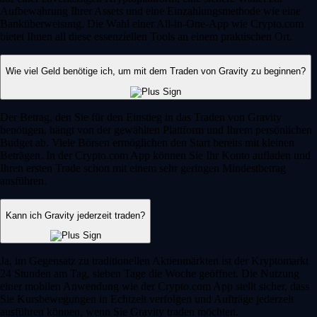
Aufbewahrung Ihrer Assets und eine Einzahlungsmethode wie eine
Banküberweisung. Die Wahl einer All-in-One-App wie Crypto.com
bietet Ihnen all diese essenziellen Tools an einem praktischen Ort.
Wie viel Geld benötige ich, um mit dem Traden von Gravity zu beginnen?
Der Betrag, den Sie für den Einstieg in das Traden von Gravity
benötigen, hängt von der gewählten Plattform und Ihrem persönlichen
Budget ab. Viele Börsen ermöglichen den Start bereits mit kleinen
Beträgen. In der Crypto.com App können Sie Ihr Konto aufladen und
Ihren ersten Trade schon mit einem sehr geringen Mindestbetrag
ausführen.
Kann ich Gravity jederzeit traden?
Ja, im Gegensatz zu traditionellen Aktienmärkten ist der Kryptomarkt
24 Stunden am Tag, sieben Tage die Woche geöffnet. Die Nutzung
einer mobilen Anwendung wie der Crypto.com App stellt sicher, dass
Sie Kursbewegungen in Echtzeit verfolgen und Aufträge jederzeit
ausführen können, wenn Sie Gravity traden möchten.