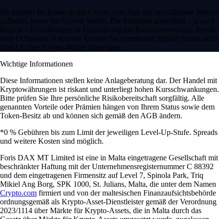
Sie können Ihr Konto in der Crypto.com App auf verschiedene Weisen
aufladen, bevor Sie Gravity traden. Die Plattform unterstützt – je nach
Region – Einzahlungen in Fiatwährung per Banküberweisung, Kredit-
oder Debitkarte. Alternativ können Sie bestehende digitale Assets auch
direkt in Ihre Krypto-Wallet übertragen.
Wichtige Informationen
Diese Informationen stellen keine Anlageberatung dar. Der Handel mit
Kryptowährungen ist riskant und unterliegt hohen Kursschwankungen.
Bitte prüfen Sie Ihre persönliche Risikobereitschaft sorgfältig. Alle
genannten Vorteile oder Prämien hängen von Ihrem Status sowie dem
Token-Besitz ab und können sich gemäß den AGB ändern.
*0 % Gebühren bis zum Limit der jeweiligen Level-Up-Stufe. Spreads
und weitere Kosten sind möglich.
Foris DAX MT Limited ist eine in Malta eingetragene Gesellschaft mit
beschränkter Haftung mit der Unternehmensregisternummer C 88392
und dem eingetragenen Firmensitz auf Level 7, Spinola Park, Triq
Mikiel Ang Borg, SPK 1000, St. Julians, Malta, die unter dem Namen
Crypto.com
firmiert und von der maltesischen Finanzaufsichtsbehörde
ordnungsgemäß als Krypto-Asset-Dienstleister gemäß der Verordnung
2023/1114 über Märkte für Krypto-Assets, die in Malta durch das