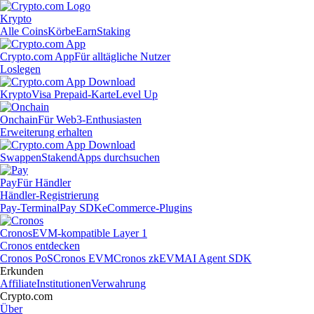
Krypto
Alle Coins
Körbe
Earn
Staking
Crypto.com App
Für alltägliche Nutzer
Loslegen
Krypto
Visa Prepaid-Karte
Level Up
Onchain
Für Web3-Enthusiasten
Erweiterung erhalten
Swappen
Staken
dApps durchsuchen
Pay
Für Händler
Händler-Registrierung
Pay-Terminal
Pay SDK
eCommerce-Plugins
Cronos
EVM-kompatible Layer 1
Cronos entdecken
Cronos PoS
Cronos EVM
Cronos zkEVM
AI Agent SDK
Erkunden
Affiliate
Institutionen
Verwahrung
Crypto.com
Über