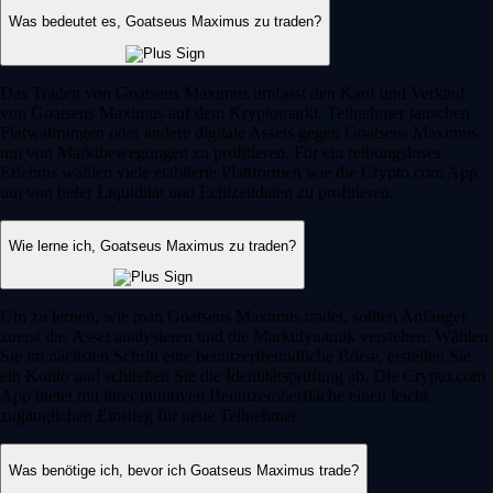
Was bedeutet es, Goatseus Maximus zu traden?
Das Traden von Goatseus Maximus umfasst den Kauf und Verkauf
von Goatseus Maximus auf dem Kryptomarkt. Teilnehmer tauschen
Fiatwährungen oder andere digitale Assets gegen Goatseus Maximus,
um von Marktbewegungen zu profitieren. Für ein reibungsloses
Erlebnis wählen viele etablierte Plattformen wie die Crypto.com App,
um von tiefer Liquidität und Echtzeitdaten zu profitieren.
Wie lerne ich, Goatseus Maximus zu traden?
Um zu lernen, wie man Goatseus Maximus tradet, sollten Anfänger
zuerst das Asset analysieren und die Marktdynamik verstehen. Wählen
Sie im nächsten Schritt eine benutzerfreundliche Börse, erstellen Sie
ein Konto und schließen Sie die Identitätsprüfung ab. Die Crypto.com
App bietet mit ihrer intuitiven Benutzeroberfläche einen leicht
zugänglichen Einstieg für neue Teilnehmer.
Was benötige ich, bevor ich Goatseus Maximus trade?