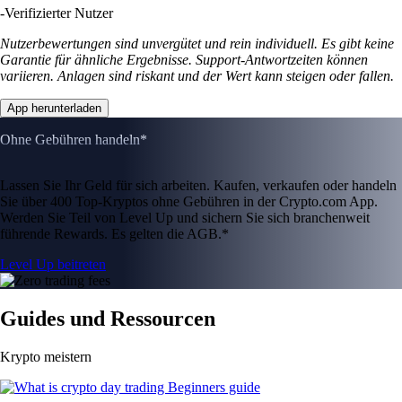
-
Verifizierter Nutzer
Nutzerbewertungen sind unvergütet und rein individuell. Es gibt keine
Garantie für ähnliche Ergebnisse. Support-Antwortzeiten können
variieren. Anlagen sind riskant und der Wert kann steigen oder fallen.
App herunterladen
Ohne Gebühren handeln*
Lassen Sie Ihr Geld für sich arbeiten. Kaufen, verkaufen oder handeln
Sie über 400 Top-Kryptos ohne Gebühren in der Crypto.com App.
Werden Sie Teil von Level Up und sichern Sie sich branchenweit
führende Rewards. Es gelten die AGB.*
Level Up beitreten
Guides und Ressourcen
Krypto meistern