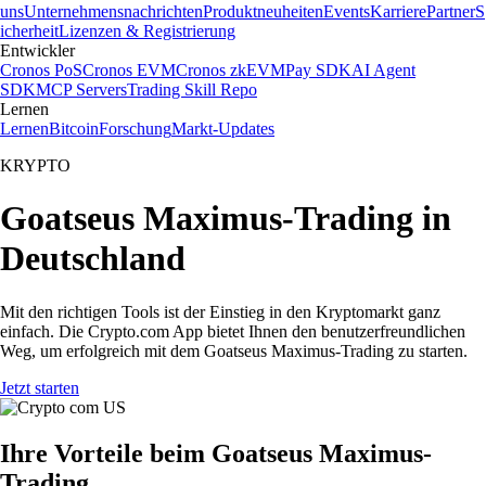
uns
Unternehmensnachrichten
Produktneuheiten
Events
Karriere
Partner
S
icherheit
Lizenzen & Registrierung
Entwickler
Cronos PoS
Cronos EVM
Cronos zkEVM
Pay SDK
AI Agent
SDK
MCP Servers
Trading Skill Repo
Lernen
Lernen
Bitcoin
Forschung
Markt-Updates
KRYPTO
Goatseus Maximus-Trading in
Deutschland
Mit den richtigen Tools ist der Einstieg in den Kryptomarkt ganz
einfach. Die Crypto.com App bietet Ihnen den benutzerfreundlichen
Weg, um erfolgreich mit dem Goatseus Maximus-Trading zu starten.
Jetzt starten
Ihre Vorteile beim Goatseus Maximus-
Trading