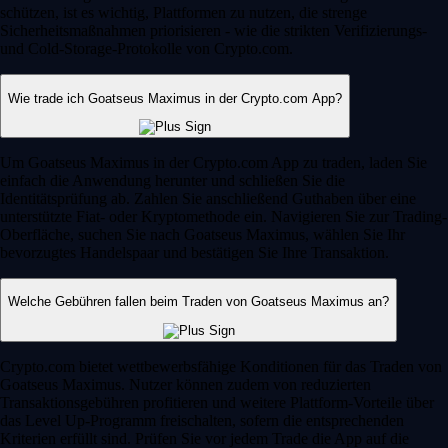
schützen, ist es wichtig, Plattformen zu nutzen, die strenge
Sicherheitsmaßnahmen priorisieren - wie die strikten Verifizierungs-
und Cold-Storage-Protokolle von Crypto.com.
Wie trade ich Goatseus Maximus in der Crypto.com App?
Um Goatseus Maximus in der Crypto.com App zu traden, laden Sie
einfach die Anwendung herunter und schließen Sie die
Identitätsprüfung ab. Zahlen Sie anschließend Guthaben über eine
unterstützte Fiat- oder Kryptomethode ein. Navigieren Sie zur Trading-
Oberfläche, suchen Sie nach Goatseus Maximus, wählen Sie Ihr
bevorzugtes Handelspaar und bestätigen Sie Ihre Transaktion.
Welche Gebühren fallen beim Traden von Goatseus Maximus an?
Crypto.com bietet wettbewerbsfähige Konditionen für das Traden von
Goatseus Maximus. Nutzer können zudem von reduzierten
Transaktionsgebühren profitieren und weitere Plattform-Vorteile über
das Level Up-Programm freischalten, sofern die entsprechenden
Kriterien erfüllt sind. Prüfen Sie vor jedem Trade die App auf die