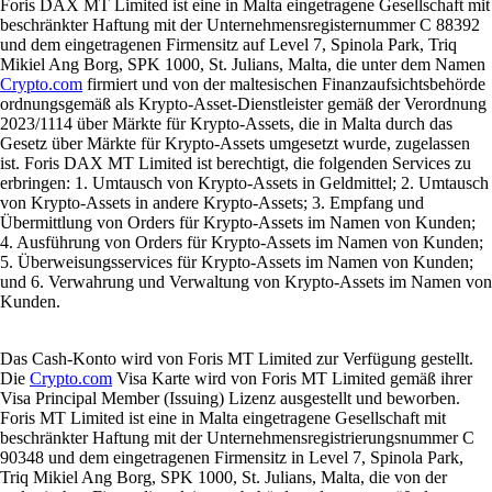
Foris DAX MT Limited ist eine in Malta eingetragene Gesellschaft mit
beschränkter Haftung mit der Unternehmensregisternummer C 88392
und dem eingetragenen Firmensitz auf Level 7, Spinola Park, Triq
Mikiel Ang Borg, SPK 1000, St. Julians, Malta, die unter dem Namen
Crypto.com
firmiert und von der maltesischen Finanzaufsichtsbehörde
ordnungsgemäß als Krypto-Asset-Dienstleister gemäß der Verordnung
2023/1114 über Märkte für Krypto-Assets, die in Malta durch das
Gesetz über Märkte für Krypto-Assets umgesetzt wurde, zugelassen
ist. Foris DAX MT Limited ist berechtigt, die folgenden Services zu
erbringen: 1. Umtausch von Krypto-Assets in Geldmittel; 2. Umtausch
von Krypto-Assets in andere Krypto-Assets; 3. Empfang und
Übermittlung von Orders für Krypto-Assets im Namen von Kunden;
4. Ausführung von Orders für Krypto-Assets im Namen von Kunden;
5. Überweisungsservices für Krypto-Assets im Namen von Kunden;
und 6. Verwahrung und Verwaltung von Krypto-Assets im Namen von
Kunden.
Das Cash-Konto wird von Foris MT Limited zur Verfügung gestellt.
Die
Crypto.com
Visa Karte wird von Foris MT Limited gemäß ihrer
Visa Principal Member (Issuing) Lizenz ausgestellt und beworben.
Foris MT Limited ist eine in Malta eingetragene Gesellschaft mit
beschränkter Haftung mit der Unternehmensregistrierungsnummer C
90348 und dem eingetragenen Firmensitz in Level 7, Spinola Park,
Triq Mikiel Ang Borg, SPK 1000, St. Julians, Malta, die von der