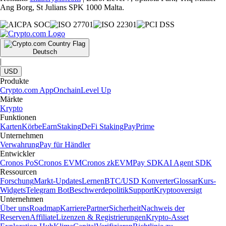
Ang Borg, St Julians SPK 1000 Malta.
Deutsch
|
USD
Produkte
Crypto.com App
Onchain
Level Up
Märkte
Krypto
Funktionen
Karten
Körbe
Earn
Staking
DeFi Staking
Pay
Prime
Unternehmen
Verwahrung
Pay für Händler
Entwickler
Cronos PoS
Cronos EVM
Cronos zkEVM
Pay SDK
AI Agent SDK
Ressourcen
Forschung
Markt-Updates
Lernen
BTC/USD Konverter
Glossar
Kurs-
Widgets
Telegram Bot
Beschwerdepolitik
Support
Kryptooversigt
Unternehmen
Über uns
Roadmap
Karriere
Partner
Sicherheit
Nachweis der
Reserven
Affiliate
Lizenzen & Registrierungen
Krypto-Asset