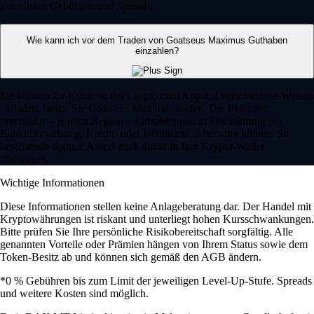
aktuellsten Gebühren und Spreads.
Wie kann ich vor dem Traden von Goatseus Maximus Guthaben
einzahlen?
Sie können Ihr Konto in der Crypto.com App auf verschiedene Weisen
aufladen, bevor Sie Goatseus Maximus traden. Die Plattform
unterstützt – je nach Region – Einzahlungen in Fiatwährung per
Banküberweisung, Kredit- oder Debitkarte. Alternativ können Sie
bestehende digitale Assets auch direkt in Ihre Krypto-Wallet
übertragen.
Wichtige Informationen
Diese Informationen stellen keine Anlageberatung dar. Der Handel mit
Kryptowährungen ist riskant und unterliegt hohen Kursschwankungen.
Bitte prüfen Sie Ihre persönliche Risikobereitschaft sorgfältig. Alle
genannten Vorteile oder Prämien hängen von Ihrem Status sowie dem
Token-Besitz ab und können sich gemäß den AGB ändern.
*0 % Gebühren bis zum Limit der jeweiligen Level-Up-Stufe. Spreads
und weitere Kosten sind möglich.