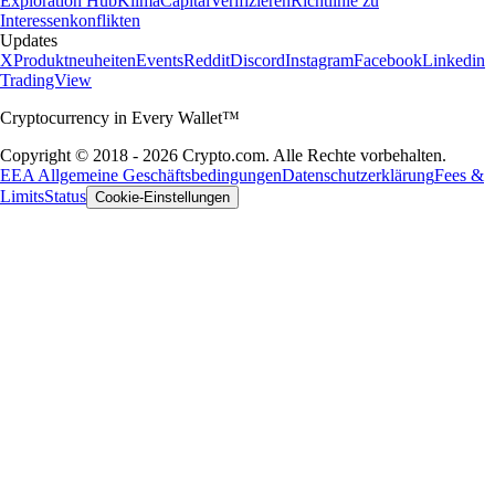
Exploration Hub
Klima
Capital
Verifizieren
Richtlinie zu
Interessenkonflikten
Updates
X
Produktneuheiten
Events
Reddit
Discord
Instagram
Facebook
Linkedin
TradingView
Cryptocurrency in Every Wallet™
Copyright © 2018 - 2026 Crypto.com. Alle Rechte vorbehalten.
EEA Allgemeine Geschäftsbedingungen
Datenschutzerklärung
Fees &
Limits
Status
Cookie-Einstellungen