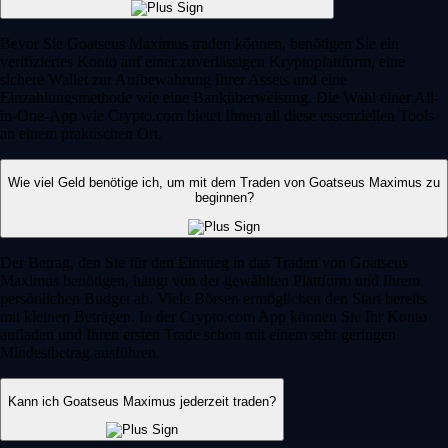
Bevor Sie Goatseus Maximus traden können, benötigen Sie ein
verifiziertes Konto auf einer zuverlässigen Kryptoplattform, eine
sichere Wallet zur Aufbewahrung Ihrer Assets und eine
Einzahlungsmethode wie eine Banküberweisung. Die Wahl einer All-
in-One-App wie Crypto.com bietet Ihnen all diese essenziellen Tools
an einem praktischen Ort.
Wie viel Geld benötige ich, um mit dem Traden von Goatseus Maximus zu
beginnen?
Der Betrag, den Sie für den Einstieg in das Traden von Goatseus
Maximus benötigen, hängt von der gewählten Plattform und Ihrem
persönlichen Budget ab. Viele Börsen ermöglichen den Start bereits
mit kleinen Beträgen. In der Crypto.com App können Sie Ihr Konto
aufladen und Ihren ersten Trade schon mit einem sehr geringen
Mindestbetrag ausführen.
Kann ich Goatseus Maximus jederzeit traden?