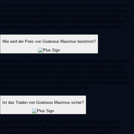
Ja, im Gegensatz zu traditionellen Aktienmärkten ist der Kryptomarkt
24 Stunden am Tag, sieben Tage die Woche geöffnet. Die Nutzung
einer mobilen Anwendung wie der Crypto.com App stellt sicher, dass
Sie Kursbewegungen in Echtzeit verfolgen und Aufträge jederzeit
ausführen können, wenn Sie Goatseus Maximus traden möchten.
Wie wird der Preis von Goatseus Maximus bestimmt?
Der Preis von Goatseus Maximus wird durch das Zusammenspiel von
Angebot und Nachfrage auf dem Kryptomarkt bestimmt. Zu den
Einflussfaktoren gehören Netzwerk-Updates, die Marktstimmung,
makroökonomische Trends und allgemeine Branchenentwicklungen.
Tools wie die Charts in der Crypto.com App helfen Ihnen dabei, diese
Preisschwankungen in Echtzeit zu überwachen.
Ist das Traden von Goatseus Maximus sicher?
Kryptomärkte sind von Natur aus volatil. Das bedeutet, dass das
Traden von Goatseus Maximus Risiken birgt und der Wert Ihrer
Bestände steigen oder fallen kann. Um Ihren Kontozugriff zu