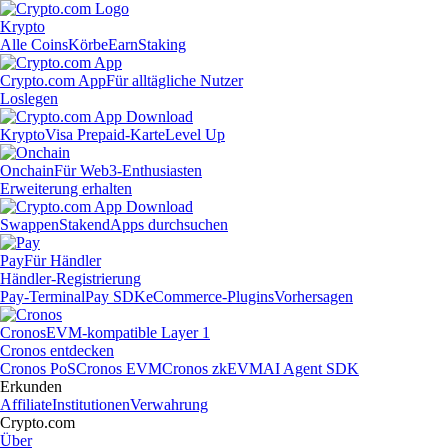
Krypto
Alle Coins
Körbe
Earn
Staking
Crypto.com App
Für alltägliche Nutzer
Loslegen
Krypto
Visa Prepaid-Karte
Level Up
Onchain
Für Web3-Enthusiasten
Erweiterung erhalten
Swappen
Staken
dApps durchsuchen
Pay
Für Händler
Händler-Registrierung
Pay-Terminal
Pay SDK
eCommerce-Plugins
Vorhersagen
Cronos
EVM-kompatible Layer 1
Cronos entdecken
Cronos PoS
Cronos EVM
Cronos zkEVM
AI Agent SDK
Erkunden
Affiliate
Institutionen
Verwahrung
Crypto.com
Über