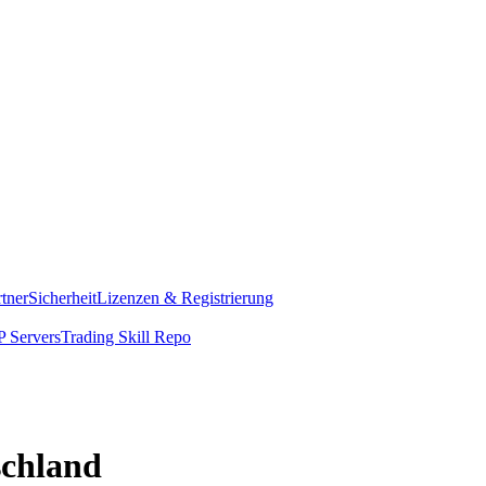
rtner
Sicherheit
Lizenzen & Registrierung
 Servers
Trading Skill Repo
schland