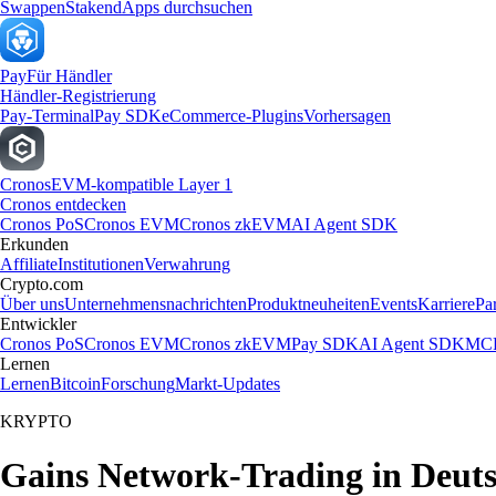
Swappen
Staken
dApps durchsuchen
Pay
Für Händler
Händler-Registrierung
Pay-Terminal
Pay SDK
eCommerce-Plugins
Vorhersagen
Cronos
EVM-kompatible Layer 1
Cronos entdecken
Cronos PoS
Cronos EVM
Cronos zkEVM
AI Agent SDK
Erkunden
Affiliate
Institutionen
Verwahrung
Crypto.com
Über uns
Unternehmensnachrichten
Produktneuheiten
Events
Karriere
Pa
Entwickler
Cronos PoS
Cronos EVM
Cronos zkEVM
Pay SDK
AI Agent SDK
MCP
Lernen
Lernen
Bitcoin
Forschung
Markt-Updates
KRYPTO
Gains Network-Trading in Deut