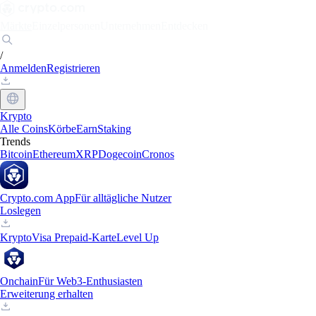
Märkte
Einzelpersonen
Unternehmen
Entdecken
/
Anmelden
Registrieren
Krypto
Alle Coins
Körbe
Earn
Staking
Trends
Bitcoin
Ethereum
XRP
Dogecoin
Cronos
Crypto.com App
Für alltägliche Nutzer
Loslegen
Krypto
Visa Prepaid-Karte
Level Up
Onchain
Für Web3-Enthusiasten
Erweiterung erhalten