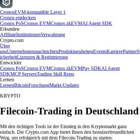
Cronos
EVM-kompatible Layer 1
Cronos entdecken
Cronos PoS
Cronos EVM
Cronos zkEVM
AI Agent SDK
Erkunden
Affiliate
Institutionen
Verwahrung
Crypto.com
Über
uns
Unternehmensnachrichten
Produktneuheiten
Events
Karriere
Partner
S
icherheit
Lizenzen & Registrierung
Entwickler
Cronos PoS
Cronos EVM
Cronos zkEVM
Pay SDK
AI Agent
SDK
MCP Servers
Trading Skill Repo
Lernen
Lernen
Bitcoin
Forschung
Markt-Updates
KRYPTO
Filecoin-Trading in Deutschland
Mit den richtigen Tools ist der Einstieg in den Kryptomarkt ganz
einfach. Die Crypto.com App bietet Ihnen den benutzerfreundlichen
Weg, um erfolgreich mit dem Filecoin-Trading zu starten.