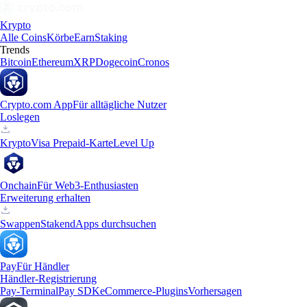
Krypto
Alle Coins
Körbe
Earn
Staking
Trends
Bitcoin
Ethereum
XRP
Dogecoin
Cronos
Crypto.com App
Für alltägliche Nutzer
Loslegen
Krypto
Visa Prepaid-Karte
Level Up
Onchain
Für Web3-Enthusiasten
Erweiterung erhalten
Swappen
Staken
dApps durchsuchen
Pay
Für Händler
Händler-Registrierung
Pay-Terminal
Pay SDK
eCommerce-Plugins
Vorhersagen