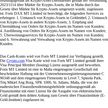
ordnungsgemäß als Krypto-Asset-Dienstleister gemäß der Verordnung
2023/1114 über Märkte für Krypto-Assets, die in Malta durch das
Gesetz über Märkte für Krypto-Assets umgesetzt wurde, zugelassen
ist. Foris DAX MT Limited ist berechtigt, die folgenden Services zu
erbringen: 1. Umtausch von Krypto-Assets in Geldmittel; 2. Umtausch
von Krypto-Assets in andere Krypto-Assets; 3. Empfang und
Übermittlung von Orders für Krypto-Assets im Namen von Kunden;
4. Ausführung von Orders für Krypto-Assets im Namen von Kunden;
5. Überweisungsservices für Krypto-Assets im Namen von Kunden;
und 6. Verwahrung und Verwaltung von Krypto-Assets im Namen von
Kunden.
Das Cash-Konto wird von Foris MT Limited zur Verfügung gestellt.
Die
Crypto.com
Visa Karte wird von Foris MT Limited gemäß ihrer
Visa Principal Member (Issuing) Lizenz ausgestellt und beworben.
Foris MT Limited ist eine in Malta eingetragene Gesellschaft mit
beschränkter Haftung mit der Unternehmensregistrierungsnummer C
90348 und dem eingetragenen Firmensitz in Level 7, Spinola Park,
Triq Mikiel Ang Borg, SPK 1000, St. Julians, Malta, die von der
maltesischen Finanzdienstleistungsbehörde ordnungsgemäß als
Finanzinstitut mit einer Lizenz für die Ausgabe von elektronischem
Geld gemäß dem dritten Anhang zum Gesetz über Finanzinstitute (E-
Geld-Institute) zugelassen ist.