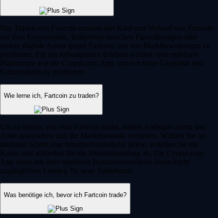
Das Traden von Fartcoin umfasst den Kauf und Verkauf von Fartcoin
auf dem Kryptomarkt. Teilnehmer tauschen Fiatwährungen oder
andere digitale Assets gegen Fartcoin, um von Marktbewegungen zu
profitieren. Für ein reibungsloses Erlebnis wählen viele etablierte
Plattformen wie die Crypto.com App, um von tiefer Liquidität und
Echtzeitdaten zu profitieren.
Wie lerne ich, Fartcoin zu traden?
Um zu lernen, wie man Fartcoin tradet, sollten Anfänger zuerst das
Asset analysieren und die Marktdynamik verstehen. Wählen Sie im
nächsten Schritt eine benutzerfreundliche Börse, erstellen Sie ein
Konto und schließen Sie die Identitätsprüfung ab. Die Crypto.com
App bietet mit ihrer intuitiven Benutzeroberfläche einen leicht
zugänglichen Einstieg für neue Teilnehmer.
Was benötige ich, bevor ich Fartcoin trade?