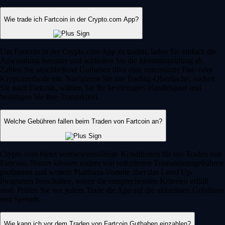
Wie trade ich Fartcoin in der Crypto.com App?
Um Fartcoin in der Crypto.com App zu traden, laden Sie einfach die
Anwendung herunter und schließen Sie die Identitätsprüfung ab.
Zahlen Sie anschließend Guthaben über eine unterstützte Fiat- oder
Kryptomethode ein. Navigieren Sie zur Trading-Oberfläche, suchen
Sie nach Fartcoin, wählen Sie Ihr bevorzugtes Handelspaar und
bestätigen Sie Ihre Transaktion.
Welche Gebühren fallen beim Traden von Fartcoin an?
Crypto.com bietet wettbewerbsfähige Konditionen für das Traden von
Fartcoin. Nutzer können zudem von reduzierten Transaktionsgebühren
profitieren und weitere Plattform-Vorteile über das Level Up-
Programm freischalten, sofern die entsprechenden Kriterien erfüllt
sind. Prüfen Sie vor jedem Trade die App auf die aktuellsten Gebühren
und Spreads.
Wie kann ich vor dem Traden von Fartcoin Guthaben einzahlen?