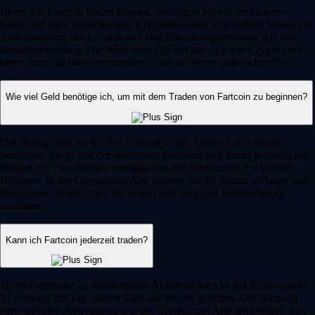
Bevor Sie Fartcoin traden können, benötigen Sie ein verifiziertes
Konto auf einer zuverlässigen Kryptoplattform, eine sichere Wallet zur
Aufbewahrung Ihrer Assets und eine Einzahlungsmethode wie eine
Banküberweisung. Die Wahl einer All-in-One-App wie Crypto.com
bietet Ihnen all diese essenziellen Tools an einem praktischen Ort.
Wie viel Geld benötige ich, um mit dem Traden von Fartcoin zu beginnen?
Der Betrag, den Sie für den Einstieg in das Traden von Fartcoin
benötigen, hängt von der gewählten Plattform und Ihrem persönlichen
Budget ab. Viele Börsen ermöglichen den Start bereits mit kleinen
Beträgen. In der Crypto.com App können Sie Ihr Konto aufladen und
Ihren ersten Trade schon mit einem sehr geringen Mindestbetrag
ausführen.
Kann ich Fartcoin jederzeit traden?
Ja, im Gegensatz zu traditionellen Aktienmärkten ist der Kryptomarkt
24 Stunden am Tag, sieben Tage die Woche geöffnet. Die Nutzung
einer mobilen Anwendung wie der Crypto.com App stellt sicher, dass