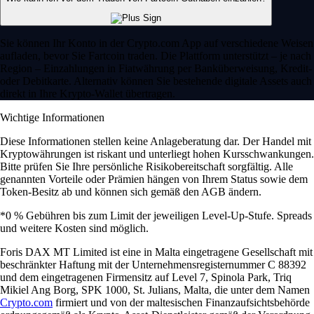
Sie können Ihr Konto in der Crypto.com App auf verschiedene Weisen
aufladen, bevor Sie Fartcoin traden. Die Plattform unterstützt – je nach
Region – Einzahlungen in Fiatwährung per Banküberweisung, Kredit-
oder Debitkarte. Alternativ können Sie bestehende digitale Assets auch
direkt in Ihre Krypto-Wallet übertragen.
Wichtige Informationen
Diese Informationen stellen keine Anlageberatung dar. Der Handel mit
Kryptowährungen ist riskant und unterliegt hohen Kursschwankungen.
Bitte prüfen Sie Ihre persönliche Risikobereitschaft sorgfältig. Alle
genannten Vorteile oder Prämien hängen von Ihrem Status sowie dem
Token-Besitz ab und können sich gemäß den AGB ändern.
*0 % Gebühren bis zum Limit der jeweiligen Level-Up-Stufe. Spreads
und weitere Kosten sind möglich.
Foris DAX MT Limited ist eine in Malta eingetragene Gesellschaft mit
beschränkter Haftung mit der Unternehmensregisternummer C 88392
und dem eingetragenen Firmensitz auf Level 7, Spinola Park, Triq
Mikiel Ang Borg, SPK 1000, St. Julians, Malta, die unter dem Namen
Crypto.com
firmiert und von der maltesischen Finanzaufsichtsbehörde