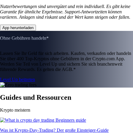
Nutzerbewertungen sind unvergütet und rein individuell. Es gibt keine
Garantie für ähnliche Ergebnisse. Support-Antwortzeiten können
variieren. Anlagen sind riskant und der Wert kann steigen oder fallen.
App herunterladen
Ohne Gebühren handeln*
Lassen Sie Ihr Geld für sich arbeiten. Kaufen, verkaufen oder handeln
Sie über 400 Top-Kryptos ohne Gebühren in der Crypto.com App.
Werden Sie Teil von Level Up und sichern Sie sich branchenweit
führende Rewards. Es gelten die AGB.*
Level Up beitreten
Guides und Ressourcen
Krypto meistern
Was ist Krypto-Day-Trading? Der große Einsteiger-Guide