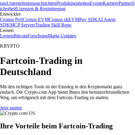
uns
Unternehmensnachrichten
Produktneuheiten
Events
Karriere
Partner
S
icherheit
Lizenzen & Registrierung
Entwickler
Cronos PoS
Cronos EVM
Cronos zkEVM
Pay SDK
AI Agent
SDK
MCP Servers
Trading Skill Repo
Lernen
Lernen
Bitcoin
Forschung
Markt-Updates
KRYPTO
Fartcoin-Trading in
Deutschland
Mit den richtigen Tools ist der Einstieg in den Kryptomarkt ganz
einfach. Die Crypto.com App bietet Ihnen den benutzerfreundlichen
Weg, um erfolgreich mit dem Fartcoin-Trading zu starten.
Jetzt starten
Ihre Vorteile beim Fartcoin-Trading