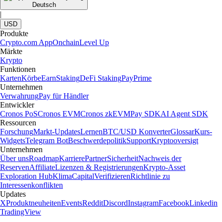
Deutsch
|
USD
Produkte
Crypto.com App
Onchain
Level Up
Märkte
Krypto
Funktionen
Karten
Körbe
Earn
Staking
DeFi Staking
Pay
Prime
Unternehmen
Verwahrung
Pay für Händler
Entwickler
Cronos PoS
Cronos EVM
Cronos zkEVM
Pay SDK
AI Agent SDK
Ressourcen
Forschung
Markt-Updates
Lernen
BTC/USD Konverter
Glossar
Kurs-
Widgets
Telegram Bot
Beschwerdepolitik
Support
Kryptooversigt
Unternehmen
Über uns
Roadmap
Karriere
Partner
Sicherheit
Nachweis der
Reserven
Affiliate
Lizenzen & Registrierungen
Krypto-Asset
Exploration Hub
Klima
Capital
Verifizieren
Richtlinie zu
Interessenkonflikten
Updates
X
Produktneuheiten
Events
Reddit
Discord
Instagram
Facebook
Linkedin
TradingView