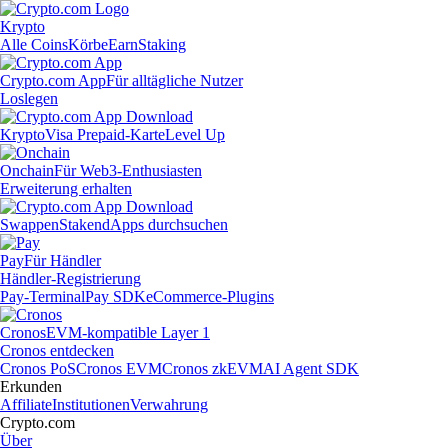
Krypto
Alle Coins
Körbe
Earn
Staking
Crypto.com App
Für alltägliche Nutzer
Loslegen
Krypto
Visa Prepaid-Karte
Level Up
Onchain
Für Web3-Enthusiasten
Erweiterung erhalten
Swappen
Staken
dApps durchsuchen
Pay
Für Händler
Händler-Registrierung
Pay-Terminal
Pay SDK
eCommerce-Plugins
Cronos
EVM-kompatible Layer 1
Cronos entdecken
Cronos PoS
Cronos EVM
Cronos zkEVM
AI Agent SDK
Erkunden
Affiliate
Institutionen
Verwahrung
Crypto.com
Über