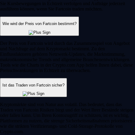
Sie Kursbewegungen in Echtzeit verfolgen und Aufträge jederzeit
ausführen können, wenn Sie Fartcoin traden möchten.
Wie wird der Preis von Fartcoin bestimmt?
Der Preis von Fartcoin wird durch das Zusammenspiel von Angebot
und Nachfrage auf dem Kryptomarkt bestimmt. Zu den
Einflussfaktoren gehören Netzwerk-Updates, die Marktstimmung,
makroökonomische Trends und allgemeine Branchenentwicklungen.
Tools wie die Charts in der Crypto.com App helfen Ihnen dabei, diese
Preisschwankungen in Echtzeit zu überwachen.
Ist das Traden von Fartcoin sicher?
Kryptomärkte sind von Natur aus volatil. Das bedeutet, dass das
Traden von Fartcoin Risiken birgt und der Wert Ihrer Bestände steigen
oder fallen kann. Um Ihren Kontozugriff zu schützen, ist es wichtig,
Plattformen zu nutzen, die strenge Sicherheitsmaßnahmen priorisieren -
wie die strikten Verifizierungs- und Cold-Storage-Protokolle von
Crypto.com.