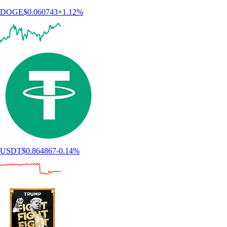
DOGE
$
0.060743
+
1.12
%
USDT
$
0.864867
-0.14
%