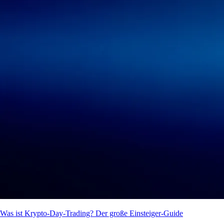
Was ist Krypto-Day-Trading? Der große Einsteiger-Guide