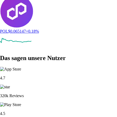
POL
$
0.065147
+
0.18
%
Das sagen unsere Nutzer
4.7
320k Reviews
4.5