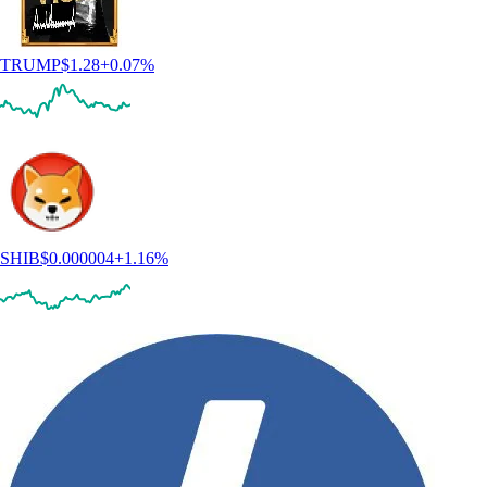
TRUMP
$
1.28
+
0.07
%
SHIB
$
0.000004
+
1.16
%