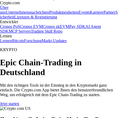
Crypto.com
Über
uns
Unternehmensnachrichten
Produktneuheiten
Events
Karriere
Partner
S
icherheit
Lizenzen & Registrierung
Entwickler
Cronos PoS
Cronos EVM
Cronos zkEVM
Pay SDK
AI Agent
SDK
MCP Servers
Trading Skill Repo
Lernen
Lernen
Bitcoin
Forschung
Markt-Updates
KRYPTO
Epic Chain-Trading in
Deutschland
Mit den richtigen Tools ist der Einstieg in den Kryptomarkt ganz
einfach. Die Crypto.com App bietet Ihnen den benutzerfreundlichen
Weg, um erfolgreich mit dem Epic Chain-Trading zu starten.
Jetzt starten