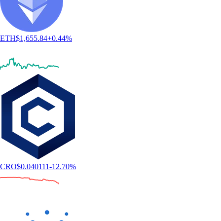
ETH
$
1,655.84
+
0.44
%
CRO
$
0.040111
-12.70
%