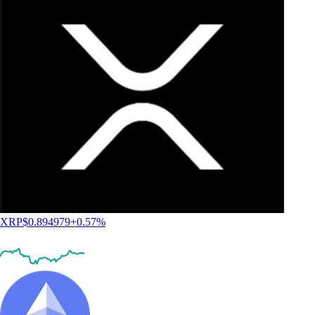
XRP
$
0.894979
+
0.57
%