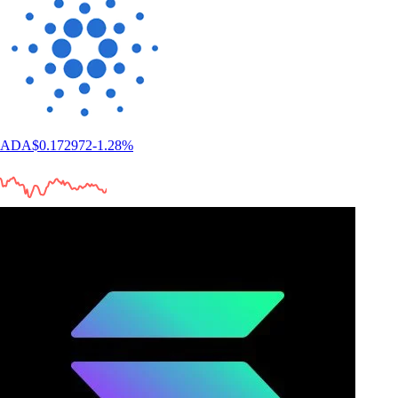
ADA
$
0.172972
-1.28
%