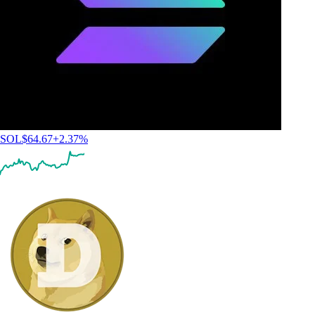
SOL
$
64.67
+
2.37
%