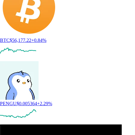
BTC
$
56,177.22
+
0.84
%
PENGU
$
0.005364
+
2.29
%