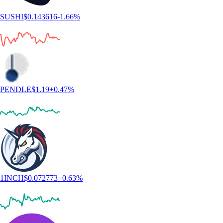
SUSHI
$
0.143616
-1.66
%
PENDLE
$
1.19
+
0.47
%
1INCH
$
0.072773
+
0.63
%