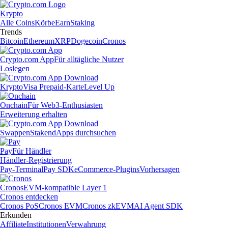
Krypto
Alle Coins
Körbe
Earn
Staking
Trends
Bitcoin
Ethereum
XRP
Dogecoin
Cronos
Crypto.com App
Für alltägliche Nutzer
Loslegen
Krypto
Visa Prepaid-Karte
Level Up
Onchain
Für Web3-Enthusiasten
Erweiterung erhalten
Swappen
Staken
dApps durchsuchen
Pay
Für Händler
Händler-Registrierung
Pay-Terminal
Pay SDK
eCommerce-Plugins
Vorhersagen
Cronos
EVM-kompatible Layer 1
Cronos entdecken
Cronos PoS
Cronos EVM
Cronos zkEVM
AI Agent SDK
Erkunden
Affiliate
Institutionen
Verwahrung