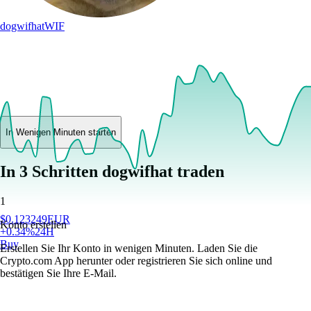
dogwifhat
WIF
In Wenigen Minuten starten
In 3 Schritten dogwifhat traden
1
$
0.123249
EUR
Konto erstellen
+
0.34
%
24H
Buy
Erstellen Sie Ihr Konto in wenigen Minuten. Laden Sie die
Crypto.com App herunter oder registrieren Sie sich online und
bestätigen Sie Ihre E-Mail.