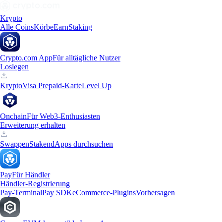
Krypto
Alle Coins
Körbe
Earn
Staking
Crypto.com App
Für alltägliche Nutzer
Loslegen
Krypto
Visa Prepaid-Karte
Level Up
Onchain
Für Web3-Enthusiasten
Erweiterung erhalten
Swappen
Staken
dApps durchsuchen
Pay
Für Händler
Händler-Registrierung
Pay-Terminal
Pay SDK
eCommerce-Plugins
Vorhersagen