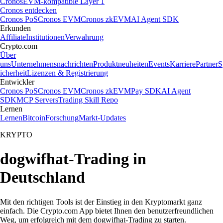
Cronos
EVM-kompatible Layer 1
Cronos entdecken
Cronos PoS
Cronos EVM
Cronos zkEVM
AI Agent SDK
Erkunden
Affiliate
Institutionen
Verwahrung
Crypto.com
Über
uns
Unternehmensnachrichten
Produktneuheiten
Events
Karriere
Partner
S
icherheit
Lizenzen & Registrierung
Entwickler
Cronos PoS
Cronos EVM
Cronos zkEVM
Pay SDK
AI Agent
SDK
MCP Servers
Trading Skill Repo
Lernen
Lernen
Bitcoin
Forschung
Markt-Updates
KRYPTO
dogwifhat-Trading in
Deutschland
Mit den richtigen Tools ist der Einstieg in den Kryptomarkt ganz
einfach. Die Crypto.com App bietet Ihnen den benutzerfreundlichen
Weg, um erfolgreich mit dem dogwifhat-Trading zu starten.