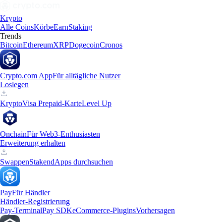
Krypto
Alle Coins
Körbe
Earn
Staking
Trends
Bitcoin
Ethereum
XRP
Dogecoin
Cronos
Crypto.com App
Für alltägliche Nutzer
Loslegen
Krypto
Visa Prepaid-Karte
Level Up
Onchain
Für Web3-Enthusiasten
Erweiterung erhalten
Swappen
Staken
dApps durchsuchen
Pay
Für Händler
Händler-Registrierung
Pay-Terminal
Pay SDK
eCommerce-Plugins
Vorhersagen