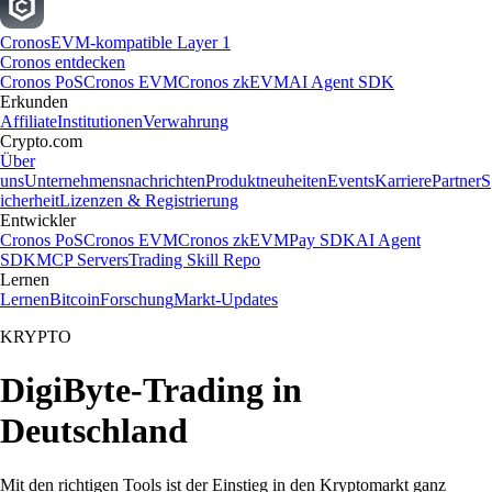
Cronos
EVM-kompatible Layer 1
Cronos entdecken
Cronos PoS
Cronos EVM
Cronos zkEVM
AI Agent SDK
Erkunden
Affiliate
Institutionen
Verwahrung
Crypto.com
Über
uns
Unternehmensnachrichten
Produktneuheiten
Events
Karriere
Partner
S
icherheit
Lizenzen & Registrierung
Entwickler
Cronos PoS
Cronos EVM
Cronos zkEVM
Pay SDK
AI Agent
SDK
MCP Servers
Trading Skill Repo
Lernen
Lernen
Bitcoin
Forschung
Markt-Updates
KRYPTO
DigiByte-Trading in
Deutschland
Mit den richtigen Tools ist der Einstieg in den Kryptomarkt ganz