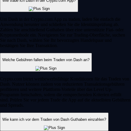
Wie trade ich Dash in der Crypto.com App?
Um Dash in der Crypto.com App zu traden, laden Sie einfach die
Anwendung herunter und schließen Sie die Identitätsprüfung ab.
Zahlen Sie anschließend Guthaben über eine unterstützte Fiat- oder
Kryptomethode ein. Navigieren Sie zur Trading-Oberfläche, suchen
Sie nach Dash, wählen Sie Ihr bevorzugtes Handelspaar und
bestätigen Sie Ihre Transaktion.
Welche Gebühren fallen beim Traden von Dash an?
Crypto.com bietet wettbewerbsfähige Konditionen für das Traden von
Dash. Nutzer können zudem von reduzierten Transaktionsgebühren
profitieren und weitere Plattform-Vorteile über das Level Up-
Programm freischalten, sofern die entsprechenden Kriterien erfüllt
sind. Prüfen Sie vor jedem Trade die App auf die aktuellsten Gebühren
und Spreads.
Wie kann ich vor dem Traden von Dash Guthaben einzahlen?