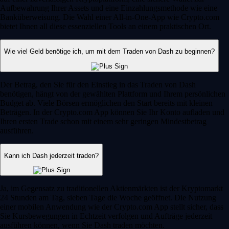
Aufbewahrung Ihrer Assets und eine Einzahlungsmethode wie eine
Banküberweisung. Die Wahl einer All-in-One-App wie Crypto.com
bietet Ihnen all diese essenziellen Tools an einem praktischen Ort.
Wie viel Geld benötige ich, um mit dem Traden von Dash zu beginnen?
Der Betrag, den Sie für den Einstieg in das Traden von Dash
benötigen, hängt von der gewählten Plattform und Ihrem persönlichen
Budget ab. Viele Börsen ermöglichen den Start bereits mit kleinen
Beträgen. In der Crypto.com App können Sie Ihr Konto aufladen und
Ihren ersten Trade schon mit einem sehr geringen Mindestbetrag
ausführen.
Kann ich Dash jederzeit traden?
Ja, im Gegensatz zu traditionellen Aktienmärkten ist der Kryptomarkt
24 Stunden am Tag, sieben Tage die Woche geöffnet. Die Nutzung
einer mobilen Anwendung wie der Crypto.com App stellt sicher, dass
Sie Kursbewegungen in Echtzeit verfolgen und Aufträge jederzeit
ausführen können, wenn Sie Dash traden möchten.