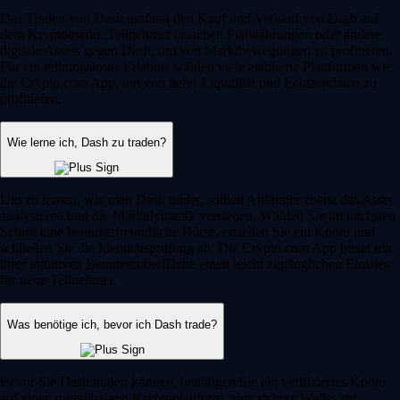
Das Traden von Dash umfasst den Kauf und Verkauf von Dash auf
dem Kryptomarkt. Teilnehmer tauschen Fiatwährungen oder andere
digitale Assets gegen Dash, um von Marktbewegungen zu profitieren.
Für ein reibungsloses Erlebnis wählen viele etablierte Plattformen wie
die Crypto.com App, um von tiefer Liquidität und Echtzeitdaten zu
profitieren.
Wie lerne ich, Dash zu traden?
Um zu lernen, wie man Dash tradet, sollten Anfänger zuerst das Asset
analysieren und die Marktdynamik verstehen. Wählen Sie im nächsten
Schritt eine benutzerfreundliche Börse, erstellen Sie ein Konto und
schließen Sie die Identitätsprüfung ab. Die Crypto.com App bietet mit
ihrer intuitiven Benutzeroberfläche einen leicht zugänglichen Einstieg
für neue Teilnehmer.
Was benötige ich, bevor ich Dash trade?
Bevor Sie Dash traden können, benötigen Sie ein verifiziertes Konto
auf einer zuverlässigen Kryptoplattform, eine sichere Wallet zur