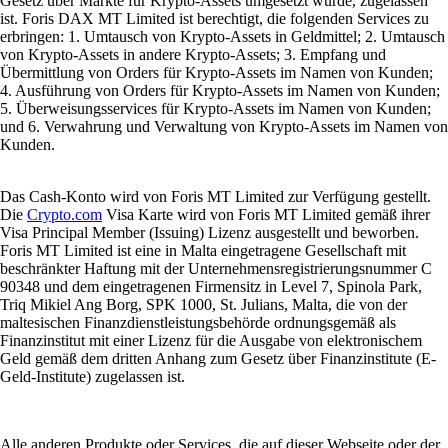
Gesetz über Märkte für Krypto-Assets umgesetzt wurde, zugelassen
ist. Foris DAX MT Limited ist berechtigt, die folgenden Services zu
erbringen: 1. Umtausch von Krypto-Assets in Geldmittel; 2. Umtausch
von Krypto-Assets in andere Krypto-Assets; 3. Empfang und
Übermittlung von Orders für Krypto-Assets im Namen von Kunden;
4. Ausführung von Orders für Krypto-Assets im Namen von Kunden;
5. Überweisungsservices für Krypto-Assets im Namen von Kunden;
und 6. Verwahrung und Verwaltung von Krypto-Assets im Namen von
Kunden.
Das Cash-Konto wird von Foris MT Limited zur Verfügung gestellt.
Die
Crypto.com
Visa Karte wird von Foris MT Limited gemäß ihrer
Visa Principal Member (Issuing) Lizenz ausgestellt und beworben.
Foris MT Limited ist eine in Malta eingetragene Gesellschaft mit
beschränkter Haftung mit der Unternehmensregistrierungsnummer C
90348 und dem eingetragenen Firmensitz in Level 7, Spinola Park,
Triq Mikiel Ang Borg, SPK 1000, St. Julians, Malta, die von der
maltesischen Finanzdienstleistungsbehörde ordnungsgemäß als
Finanzinstitut mit einer Lizenz für die Ausgabe von elektronischem
Geld gemäß dem dritten Anhang zum Gesetz über Finanzinstitute (E-
Geld-Institute) zugelassen ist.
Alle anderen Produkte oder Services, die auf dieser Webseite oder der