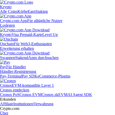
Krypto
Alle Coins
Körbe
Earn
Staking
Crypto.com App
Für alltägliche Nutzer
Loslegen
Krypto
Visa Prepaid-Karte
Level Up
Onchain
Für Web3-Enthusiasten
Erweiterung erhalten
Swappen
Staken
dApps durchsuchen
Pay
Für Händler
Händler-Registrierung
Pay-Terminal
Pay SDK
eCommerce-Plugins
Cronos
EVM-kompatible Layer 1
Cronos entdecken
Cronos PoS
Cronos EVM
Cronos zkEVM
AI Agent SDK
Erkunden
Affiliate
Institutionen
Verwahrung
Crypto.com
Über