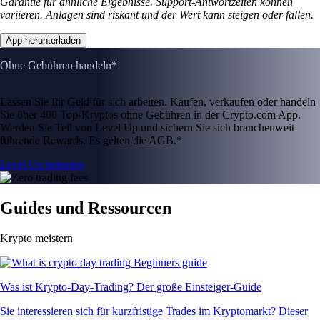
Garantie für ähnliche Ergebnisse. Support-Antwortzeiten können
variieren. Anlagen sind riskant und der Wert kann steigen oder fallen.
App herunterladen
Ohne Gebühren handeln*
Lassen Sie Ihr Geld für sich arbeiten. Kaufen, verkaufen oder handeln
Sie über 400 Top-Kryptos ohne Gebühren in der Crypto.com App.
Werden Sie Teil von Level Up und sichern Sie sich branchenweit
führende Rewards. Es gelten die AGB.*
Level Up beitreten
Guides und Ressourcen
Krypto meistern
Was ist Krypto-Day-Trading? Der große Einsteiger-Guide
Sie interessieren sich für kurzfristige Trades im Kryptomarkt? Dieser