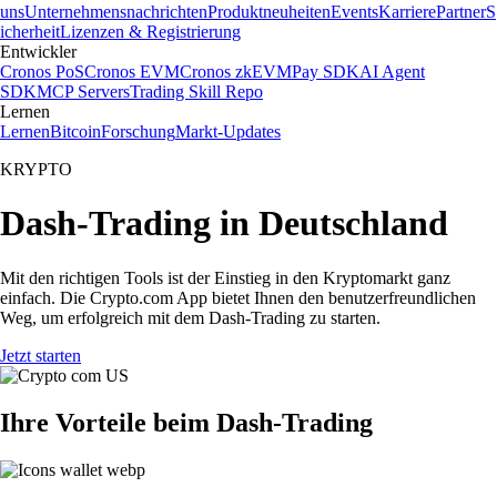
uns
Unternehmensnachrichten
Produktneuheiten
Events
Karriere
Partner
S
icherheit
Lizenzen & Registrierung
Entwickler
Cronos PoS
Cronos EVM
Cronos zkEVM
Pay SDK
AI Agent
SDK
MCP Servers
Trading Skill Repo
Lernen
Lernen
Bitcoin
Forschung
Markt-Updates
KRYPTO
Dash-Trading in Deutschland
Mit den richtigen Tools ist der Einstieg in den Kryptomarkt ganz
einfach. Die Crypto.com App bietet Ihnen den benutzerfreundlichen
Weg, um erfolgreich mit dem Dash-Trading zu starten.
Jetzt starten
Ihre Vorteile beim Dash-Trading