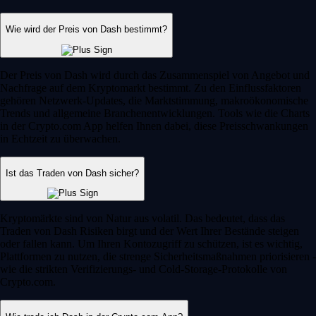
Wie wird der Preis von Dash bestimmt?
Der Preis von Dash wird durch das Zusammenspiel von Angebot und
Nachfrage auf dem Kryptomarkt bestimmt. Zu den Einflussfaktoren
gehören Netzwerk-Updates, die Marktstimmung, makroökonomische
Trends und allgemeine Branchenentwicklungen. Tools wie die Charts
in der Crypto.com App helfen Ihnen dabei, diese Preisschwankungen
in Echtzeit zu überwachen.
Ist das Traden von Dash sicher?
Kryptomärkte sind von Natur aus volatil. Das bedeutet, dass das
Traden von Dash Risiken birgt und der Wert Ihrer Bestände steigen
oder fallen kann. Um Ihren Kontozugriff zu schützen, ist es wichtig,
Plattformen zu nutzen, die strenge Sicherheitsmaßnahmen priorisieren -
wie die strikten Verifizierungs- und Cold-Storage-Protokolle von
Crypto.com.