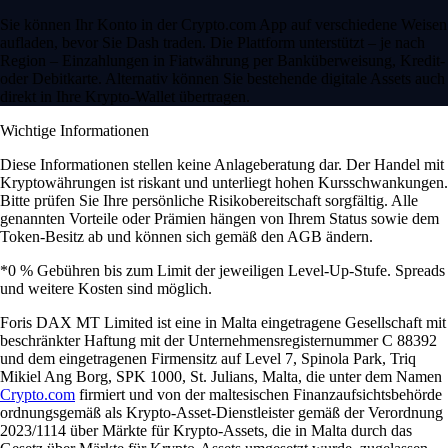
Sie können Ihr Konto in der Crypto.com App auf verschiedene Weisen
aufladen, bevor Sie Dash traden. Die Plattform unterstützt – je nach
Region – Einzahlungen in Fiatwährung per Banküberweisung, Kredit-
oder Debitkarte. Alternativ können Sie bestehende digitale Assets auch
direkt in Ihre Krypto-Wallet übertragen.
Wichtige Informationen
Diese Informationen stellen keine Anlageberatung dar. Der Handel mit
Kryptowährungen ist riskant und unterliegt hohen Kursschwankungen.
Bitte prüfen Sie Ihre persönliche Risikobereitschaft sorgfältig. Alle
genannten Vorteile oder Prämien hängen von Ihrem Status sowie dem
Token-Besitz ab und können sich gemäß den AGB ändern.
*0 % Gebühren bis zum Limit der jeweiligen Level-Up-Stufe. Spreads
und weitere Kosten sind möglich.
Foris DAX MT Limited ist eine in Malta eingetragene Gesellschaft mit
beschränkter Haftung mit der Unternehmensregisternummer C 88392
und dem eingetragenen Firmensitz auf Level 7, Spinola Park, Triq
Mikiel Ang Borg, SPK 1000, St. Julians, Malta, die unter dem Namen
Crypto.com
firmiert und von der maltesischen Finanzaufsichtsbehörde
ordnungsgemäß als Krypto-Asset-Dienstleister gemäß der Verordnung
2023/1114 über Märkte für Krypto-Assets, die in Malta durch das