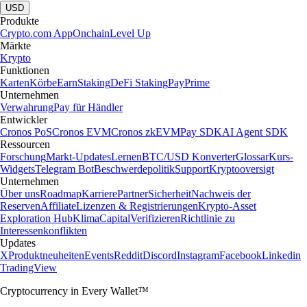
USD
Produkte
Crypto.com App
Onchain
Level Up
Märkte
Krypto
Funktionen
Karten
Körbe
Earn
Staking
DeFi Staking
Pay
Prime
Unternehmen
Verwahrung
Pay für Händler
Entwickler
Cronos PoS
Cronos EVM
Cronos zkEVM
Pay SDK
AI Agent SDK
Ressourcen
Forschung
Markt-Updates
Lernen
BTC/USD Konverter
Glossar
Kurs-
Widgets
Telegram Bot
Beschwerdepolitik
Support
Kryptooversigt
Unternehmen
Über uns
Roadmap
Karriere
Partner
Sicherheit
Nachweis der
Reserven
Affiliate
Lizenzen & Registrierungen
Krypto-Asset
Exploration Hub
Klima
Capital
Verifizieren
Richtlinie zu
Interessenkonflikten
Updates
X
Produktneuheiten
Events
Reddit
Discord
Instagram
Facebook
Linkedin
TradingView
Cryptocurrency in Every Wallet™