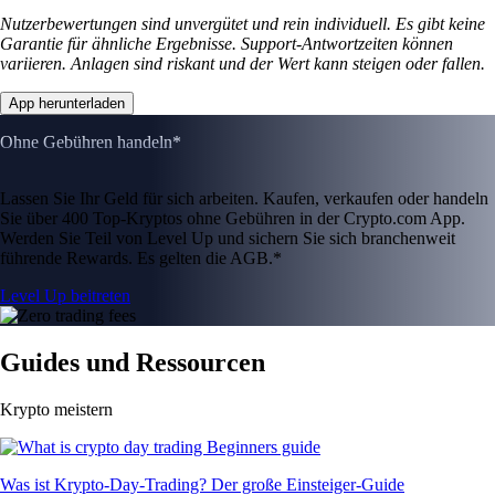
Nutzerbewertungen sind unvergütet und rein individuell. Es gibt keine
Garantie für ähnliche Ergebnisse. Support-Antwortzeiten können
variieren. Anlagen sind riskant und der Wert kann steigen oder fallen.
App herunterladen
Ohne Gebühren handeln*
Lassen Sie Ihr Geld für sich arbeiten. Kaufen, verkaufen oder handeln
Sie über 400 Top-Kryptos ohne Gebühren in der Crypto.com App.
Werden Sie Teil von Level Up und sichern Sie sich branchenweit
führende Rewards. Es gelten die AGB.*
Level Up beitreten
Guides und Ressourcen
Krypto meistern
Was ist Krypto-Day-Trading? Der große Einsteiger-Guide