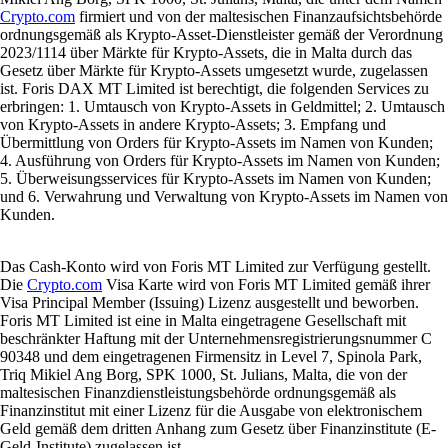
Crypto.com
firmiert und von der maltesischen Finanzaufsichtsbehörde
ordnungsgemäß als Krypto-Asset-Dienstleister gemäß der Verordnung
2023/1114 über Märkte für Krypto-Assets, die in Malta durch das
Gesetz über Märkte für Krypto-Assets umgesetzt wurde, zugelassen
ist. Foris DAX MT Limited ist berechtigt, die folgenden Services zu
erbringen: 1. Umtausch von Krypto-Assets in Geldmittel; 2. Umtausch
von Krypto-Assets in andere Krypto-Assets; 3. Empfang und
Übermittlung von Orders für Krypto-Assets im Namen von Kunden;
4. Ausführung von Orders für Krypto-Assets im Namen von Kunden;
5. Überweisungsservices für Krypto-Assets im Namen von Kunden;
und 6. Verwahrung und Verwaltung von Krypto-Assets im Namen von
Kunden.
Das Cash-Konto wird von Foris MT Limited zur Verfügung gestellt.
Die
Crypto.com
Visa Karte wird von Foris MT Limited gemäß ihrer
Visa Principal Member (Issuing) Lizenz ausgestellt und beworben.
Foris MT Limited ist eine in Malta eingetragene Gesellschaft mit
beschränkter Haftung mit der Unternehmensregistrierungsnummer C
90348 und dem eingetragenen Firmensitz in Level 7, Spinola Park,
Triq Mikiel Ang Borg, SPK 1000, St. Julians, Malta, die von der
maltesischen Finanzdienstleistungsbehörde ordnungsgemäß als
Finanzinstitut mit einer Lizenz für die Ausgabe von elektronischem
Geld gemäß dem dritten Anhang zum Gesetz über Finanzinstitute (E-
Geld-Institute) zugelassen ist.