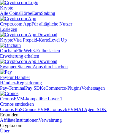
Krypto
Alle Coins
Körbe
Earn
Staking
Crypto.com App
Für alltägliche Nutzer
Loslegen
Krypto
Visa Prepaid-Karte
Level Up
Onchain
Für Web3-Enthusiasten
Erweiterung erhalten
Swappen
Staken
dApps durchsuchen
Pay
Für Händler
Händler-Registrierung
Pay-Terminal
Pay SDK
eCommerce-Plugins
Vorhersagen
Cronos
EVM-kompatible Layer 1
Cronos entdecken
Cronos PoS
Cronos EVM
Cronos zkEVM
AI Agent SDK
Erkunden
Affiliate
Institutionen
Verwahrung
Crypto.com
Über