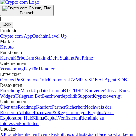
Deutsch
|
USD
Produkte
Crypto.com App
Onchain
Level Up
Märkte
Krypto
Funktionen
Karten
Körbe
Earn
Staking
DeFi Staking
Pay
Prime
Unternehmen
Verwahrung
Pay für Händler
Entwickler
Cronos PoS
Cronos EVM
Cronos zkEVM
Pay SDK
AI Agent SDK
Ressourcen
Forschung
Markt-Updates
Lernen
BTC/USD Konverter
Glossar
Kurs-
Widgets
Telegram Bot
Beschwerdepolitik
Support
Kryptooversigt
Unternehmen
Über uns
Roadmap
Karriere
Partner
Sicherheit
Nachweis der
Reserven
Affiliate
Lizenzen & Registrierungen
Krypto-Asset
Exploration Hub
Klima
Capital
Verifizieren
Richtlinie zu
Interessenkonflikten
Updates
X
Produktneuheiten
Events
Reddit
Discord
Instagram
Facebook
Linkedin