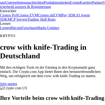
uns
Unternehmensnachrichten
Produktneuheiten
Events
Karriere
Partner
S
icherheit
Lizenzen & Registrierung
Entwickler
Cronos PoS
Cronos EVM
Cronos zkEVM
Pay SDK
AI Agent
SDK
MCP Servers
Trading Skill Repo
Lernen
Lernen
Bitcoin
Forschung
Markt-Updates
KRYPTO
crow with knife-Trading in
Deutschland
Mit den richtigen Tools ist der Einstieg in den Kryptomarkt ganz
einfach. Die Crypto.com App bietet Ihnen den benutzerfreundlichen
Weg, um erfolgreich mit dem crow with knife-Trading zu starten.
Jetzt starten
Ihre Vorteile beim crow with knife-Trading