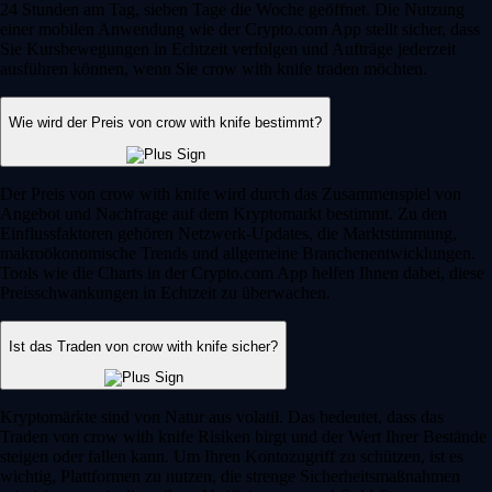
24 Stunden am Tag, sieben Tage die Woche geöffnet. Die Nutzung
einer mobilen Anwendung wie der Crypto.com App stellt sicher, dass
Sie Kursbewegungen in Echtzeit verfolgen und Aufträge jederzeit
ausführen können, wenn Sie crow with knife traden möchten.
Wie wird der Preis von crow with knife bestimmt?
Der Preis von crow with knife wird durch das Zusammenspiel von
Angebot und Nachfrage auf dem Kryptomarkt bestimmt. Zu den
Einflussfaktoren gehören Netzwerk-Updates, die Marktstimmung,
makroökonomische Trends und allgemeine Branchenentwicklungen.
Tools wie die Charts in der Crypto.com App helfen Ihnen dabei, diese
Preisschwankungen in Echtzeit zu überwachen.
Ist das Traden von crow with knife sicher?
Kryptomärkte sind von Natur aus volatil. Das bedeutet, dass das
Traden von crow with knife Risiken birgt und der Wert Ihrer Bestände
steigen oder fallen kann. Um Ihren Kontozugriff zu schützen, ist es
wichtig, Plattformen zu nutzen, die strenge Sicherheitsmaßnahmen