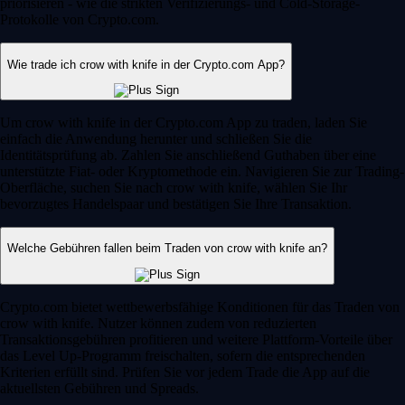
priorisieren - wie die strikten Verifizierungs- und Cold-Storage-
Protokolle von Crypto.com.
Wie trade ich crow with knife in der Crypto.com App?
Um crow with knife in der Crypto.com App zu traden, laden Sie
einfach die Anwendung herunter und schließen Sie die
Identitätsprüfung ab. Zahlen Sie anschließend Guthaben über eine
unterstützte Fiat- oder Kryptomethode ein. Navigieren Sie zur Trading-
Oberfläche, suchen Sie nach crow with knife, wählen Sie Ihr
bevorzugtes Handelspaar und bestätigen Sie Ihre Transaktion.
Welche Gebühren fallen beim Traden von crow with knife an?
Crypto.com bietet wettbewerbsfähige Konditionen für das Traden von
crow with knife. Nutzer können zudem von reduzierten
Transaktionsgebühren profitieren und weitere Plattform-Vorteile über
das Level Up-Programm freischalten, sofern die entsprechenden
Kriterien erfüllt sind. Prüfen Sie vor jedem Trade die App auf die
aktuellsten Gebühren und Spreads.