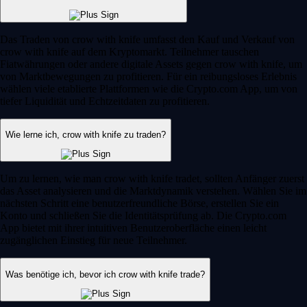
Das Traden von crow with knife umfasst den Kauf und Verkauf von
crow with knife auf dem Kryptomarkt. Teilnehmer tauschen
Fiatwährungen oder andere digitale Assets gegen crow with knife, um
von Marktbewegungen zu profitieren. Für ein reibungsloses Erlebnis
wählen viele etablierte Plattformen wie die Crypto.com App, um von
tiefer Liquidität und Echtzeitdaten zu profitieren.
Wie lerne ich, crow with knife zu traden?
Um zu lernen, wie man crow with knife tradet, sollten Anfänger zuerst
das Asset analysieren und die Marktdynamik verstehen. Wählen Sie im
nächsten Schritt eine benutzerfreundliche Börse, erstellen Sie ein
Konto und schließen Sie die Identitätsprüfung ab. Die Crypto.com
App bietet mit ihrer intuitiven Benutzeroberfläche einen leicht
zugänglichen Einstieg für neue Teilnehmer.
Was benötige ich, bevor ich crow with knife trade?