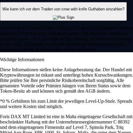
Wie kann ich vor dem Traden von crow with knife Guthaben einzahlen?
Sie können Ihr Konto in der Crypto.com App auf verschiedene Weisen
aufladen, bevor Sie crow with knife traden. Die Plattform unterstützt –
je nach Region – Einzahlungen in Fiatwährung per Banküberweisung,
Kredit- oder Debitkarte. Alternativ können Sie bestehende digitale
Assets auch direkt in Ihre Krypto-Wallet übertragen.
Wichtige Informationen
Diese Informationen stellen keine Anlageberatung dar. Der Handel mit
Kryptowährungen ist riskant und unterliegt hohen Kursschwankungen.
Bitte prüfen Sie Ihre persönliche Risikobereitschaft sorgfältig. Alle
genannten Vorteile oder Prämien hängen von Ihrem Status sowie dem
Token-Besitz ab und können sich gemäß den AGB ändern.
*0 % Gebühren bis zum Limit der jeweiligen Level-Up-Stufe. Spreads
und weitere Kosten sind möglich.
Foris DAX MT Limited ist eine in Malta eingetragene Gesellschaft mit
beschränkter Haftung mit der Unternehmensregisternummer C 88392
und dem eingetragenen Firmensitz auf Level 7, Spinola Park, Triq
Mikiel Ang Borg, SPK 1000, St. Julians, Malta, die unter dem Namen