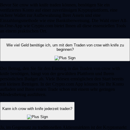
Bevor Sie crow with knife traden können, benötigen Sie ein
verifiziertes Konto auf einer zuverlässigen Kryptoplattform, eine
sichere Wallet zur Aufbewahrung Ihrer Assets und eine
Einzahlungsmethode wie eine Banküberweisung. Die Wahl einer All-
in-One-App wie Crypto.com bietet Ihnen all diese essenziellen Tools
an einem praktischen Ort.
Wie viel Geld benötige ich, um mit dem Traden von crow with knife zu
beginnen?
Der Betrag, den Sie für den Einstieg in das Traden von crow with
knife benötigen, hängt von der gewählten Plattform und Ihrem
persönlichen Budget ab. Viele Börsen ermöglichen den Start bereits
mit kleinen Beträgen. In der Crypto.com App können Sie Ihr Konto
aufladen und Ihren ersten Trade schon mit einem sehr geringen
Mindestbetrag ausführen.
Kann ich crow with knife jederzeit traden?
Ja, im Gegensatz zu traditionellen Aktienmärkten ist der Kryptomarkt