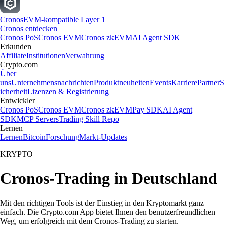
Cronos
EVM-kompatible Layer 1
Cronos entdecken
Cronos PoS
Cronos EVM
Cronos zkEVM
AI Agent SDK
Erkunden
Affiliate
Institutionen
Verwahrung
Crypto.com
Über
uns
Unternehmensnachrichten
Produktneuheiten
Events
Karriere
Partner
S
icherheit
Lizenzen & Registrierung
Entwickler
Cronos PoS
Cronos EVM
Cronos zkEVM
Pay SDK
AI Agent
SDK
MCP Servers
Trading Skill Repo
Lernen
Lernen
Bitcoin
Forschung
Markt-Updates
KRYPTO
Cronos-Trading in Deutschland
Mit den richtigen Tools ist der Einstieg in den Kryptomarkt ganz
einfach. Die Crypto.com App bietet Ihnen den benutzerfreundlichen
Weg, um erfolgreich mit dem Cronos-Trading zu starten.