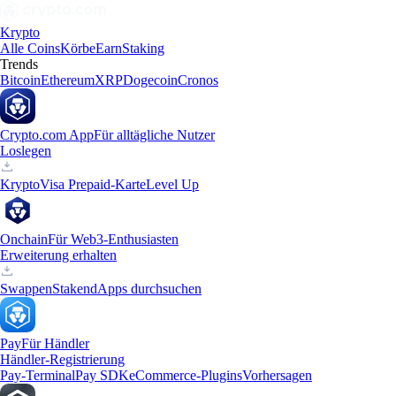
Krypto
Alle Coins
Körbe
Earn
Staking
Trends
Bitcoin
Ethereum
XRP
Dogecoin
Cronos
Crypto.com App
Für alltägliche Nutzer
Loslegen
Krypto
Visa Prepaid-Karte
Level Up
Onchain
Für Web3-Enthusiasten
Erweiterung erhalten
Swappen
Staken
dApps durchsuchen
Pay
Für Händler
Händler-Registrierung
Pay-Terminal
Pay SDK
eCommerce-Plugins
Vorhersagen