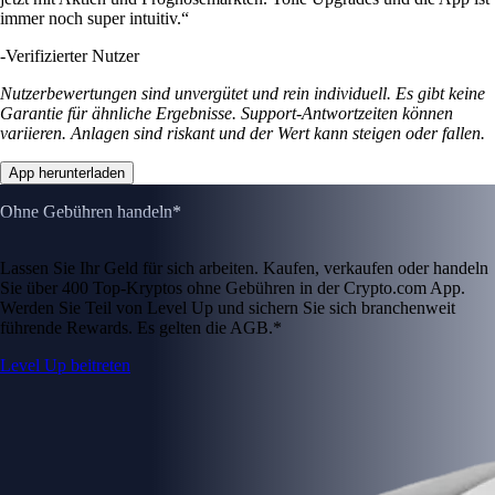
immer noch super intuitiv.“
-
Verifizierter Nutzer
Nutzerbewertungen sind unvergütet und rein individuell. Es gibt keine
Garantie für ähnliche Ergebnisse. Support-Antwortzeiten können
variieren. Anlagen sind riskant und der Wert kann steigen oder fallen.
App herunterladen
Ohne Gebühren handeln*
Lassen Sie Ihr Geld für sich arbeiten. Kaufen, verkaufen oder handeln
Sie über 400 Top-Kryptos ohne Gebühren in der Crypto.com App.
Werden Sie Teil von Level Up und sichern Sie sich branchenweit
führende Rewards. Es gelten die AGB.*
Level Up beitreten