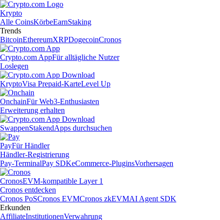
Krypto
Alle Coins
Körbe
Earn
Staking
Trends
Bitcoin
Ethereum
XRP
Dogecoin
Cronos
Crypto.com App
Für alltägliche Nutzer
Loslegen
Krypto
Visa Prepaid-Karte
Level Up
Onchain
Für Web3-Enthusiasten
Erweiterung erhalten
Swappen
Staken
dApps durchsuchen
Pay
Für Händler
Händler-Registrierung
Pay-Terminal
Pay SDK
eCommerce-Plugins
Vorhersagen
Cronos
EVM-kompatible Layer 1
Cronos entdecken
Cronos PoS
Cronos EVM
Cronos zkEVM
AI Agent SDK
Erkunden
Affiliate
Institutionen
Verwahrung