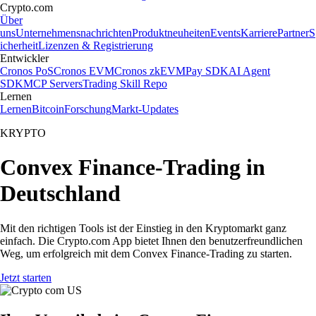
Crypto.com
Über
uns
Unternehmensnachrichten
Produktneuheiten
Events
Karriere
Partner
S
icherheit
Lizenzen & Registrierung
Entwickler
Cronos PoS
Cronos EVM
Cronos zkEVM
Pay SDK
AI Agent
SDK
MCP Servers
Trading Skill Repo
Lernen
Lernen
Bitcoin
Forschung
Markt-Updates
KRYPTO
Convex Finance-Trading in
Deutschland
Mit den richtigen Tools ist der Einstieg in den Kryptomarkt ganz
einfach. Die Crypto.com App bietet Ihnen den benutzerfreundlichen
Weg, um erfolgreich mit dem Convex Finance-Trading zu starten.
Jetzt starten