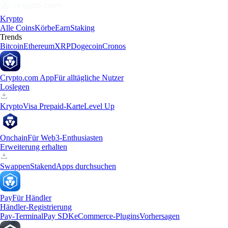
Krypto
Alle Coins
Körbe
Earn
Staking
Trends
Bitcoin
Ethereum
XRP
Dogecoin
Cronos
Crypto.com App
Für alltägliche Nutzer
Loslegen
Krypto
Visa Prepaid-Karte
Level Up
Onchain
Für Web3-Enthusiasten
Erweiterung erhalten
Swappen
Staken
dApps durchsuchen
Pay
Für Händler
Händler-Registrierung
Pay-Terminal
Pay SDK
eCommerce-Plugins
Vorhersagen