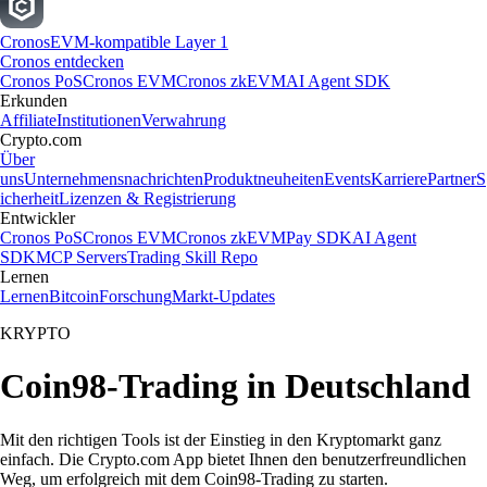
Cronos
EVM-kompatible Layer 1
Cronos entdecken
Cronos PoS
Cronos EVM
Cronos zkEVM
AI Agent SDK
Erkunden
Affiliate
Institutionen
Verwahrung
Crypto.com
Über
uns
Unternehmensnachrichten
Produktneuheiten
Events
Karriere
Partner
S
icherheit
Lizenzen & Registrierung
Entwickler
Cronos PoS
Cronos EVM
Cronos zkEVM
Pay SDK
AI Agent
SDK
MCP Servers
Trading Skill Repo
Lernen
Lernen
Bitcoin
Forschung
Markt-Updates
KRYPTO
Coin98-Trading in Deutschland
Mit den richtigen Tools ist der Einstieg in den Kryptomarkt ganz
einfach. Die Crypto.com App bietet Ihnen den benutzerfreundlichen
Weg, um erfolgreich mit dem Coin98-Trading zu starten.