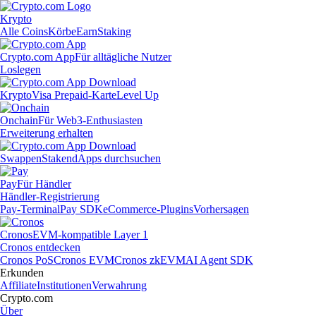
Krypto
Alle Coins
Körbe
Earn
Staking
Crypto.com App
Für alltägliche Nutzer
Loslegen
Krypto
Visa Prepaid-Karte
Level Up
Onchain
Für Web3-Enthusiasten
Erweiterung erhalten
Swappen
Staken
dApps durchsuchen
Pay
Für Händler
Händler-Registrierung
Pay-Terminal
Pay SDK
eCommerce-Plugins
Vorhersagen
Cronos
EVM-kompatible Layer 1
Cronos entdecken
Cronos PoS
Cronos EVM
Cronos zkEVM
AI Agent SDK
Erkunden
Affiliate
Institutionen
Verwahrung
Crypto.com
Über