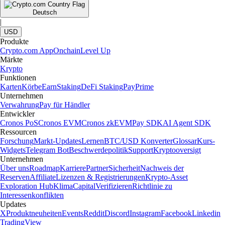
Deutsch
|
USD
Produkte
Crypto.com App
Onchain
Level Up
Märkte
Krypto
Funktionen
Karten
Körbe
Earn
Staking
DeFi Staking
Pay
Prime
Unternehmen
Verwahrung
Pay für Händler
Entwickler
Cronos PoS
Cronos EVM
Cronos zkEVM
Pay SDK
AI Agent SDK
Ressourcen
Forschung
Markt-Updates
Lernen
BTC/USD Konverter
Glossar
Kurs-
Widgets
Telegram Bot
Beschwerdepolitik
Support
Kryptooversigt
Unternehmen
Über uns
Roadmap
Karriere
Partner
Sicherheit
Nachweis der
Reserven
Affiliate
Lizenzen & Registrierungen
Krypto-Asset
Exploration Hub
Klima
Capital
Verifizieren
Richtlinie zu
Interessenkonflikten
Updates
X
Produktneuheiten
Events
Reddit
Discord
Instagram
Facebook
Linkedin
TradingView