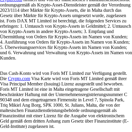
ordnungsgemäß als Krypto-Asset-Dienstleister gemäß der Verordnung
2023/1114 über Märkte für Krypto-Assets, die in Malta durch das
Gesetz über Märkte für Krypto-Assets umgesetzt wurde, zugelassen
ist. Foris DAX MT Limited ist berechtigt, die folgenden Services zu
erbringen: 1. Umtausch von Krypto-Assets in Geldmittel; 2. Umtausch
von Krypto-Assets in andere Krypto-Assets; 3. Empfang und
Übermittlung von Orders für Krypto-Assets im Namen von Kunden;
4. Ausführung von Orders für Krypto-Assets im Namen von Kunden;
5. Überweisungsservices für Krypto-Assets im Namen von Kunden;
und 6. Verwahrung und Verwaltung von Krypto-Assets im Namen von
Kunden.
Das Cash-Konto wird von Foris MT Limited zur Verfügung gestellt.
Die
Crypto.com
Visa Karte wird von Foris MT Limited gemäß ihrer
Visa Principal Member (Issuing) Lizenz ausgestellt und beworben.
Foris MT Limited ist eine in Malta eingetragene Gesellschaft mit
beschränkter Haftung mit der Unternehmensregistrierungsnummer C
90348 und dem eingetragenen Firmensitz in Level 7, Spinola Park,
Triq Mikiel Ang Borg, SPK 1000, St. Julians, Malta, die von der
maltesischen Finanzdienstleistungsbehörde ordnungsgemäß als
Finanzinstitut mit einer Lizenz für die Ausgabe von elektronischem
Geld gemäß dem dritten Anhang zum Gesetz über Finanzinstitute (E-
Geld-Institute) zugelassen ist.