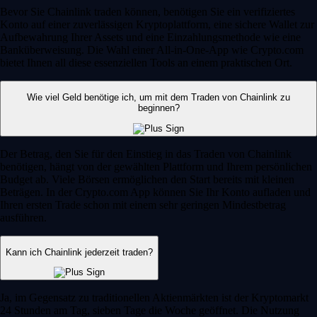
Bevor Sie Chainlink traden können, benötigen Sie ein verifiziertes
Konto auf einer zuverlässigen Kryptoplattform, eine sichere Wallet zur
Aufbewahrung Ihrer Assets und eine Einzahlungsmethode wie eine
Banküberweisung. Die Wahl einer All-in-One-App wie Crypto.com
bietet Ihnen all diese essenziellen Tools an einem praktischen Ort.
Wie viel Geld benötige ich, um mit dem Traden von Chainlink zu
beginnen?
Der Betrag, den Sie für den Einstieg in das Traden von Chainlink
benötigen, hängt von der gewählten Plattform und Ihrem persönlichen
Budget ab. Viele Börsen ermöglichen den Start bereits mit kleinen
Beträgen. In der Crypto.com App können Sie Ihr Konto aufladen und
Ihren ersten Trade schon mit einem sehr geringen Mindestbetrag
ausführen.
Kann ich Chainlink jederzeit traden?
Ja, im Gegensatz zu traditionellen Aktienmärkten ist der Kryptomarkt
24 Stunden am Tag, sieben Tage die Woche geöffnet. Die Nutzung