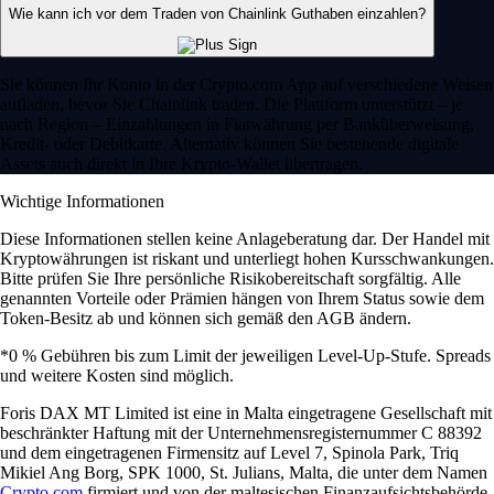
Wie kann ich vor dem Traden von Chainlink Guthaben einzahlen?
Sie können Ihr Konto in der Crypto.com App auf verschiedene Weisen
aufladen, bevor Sie Chainlink traden. Die Plattform unterstützt – je
nach Region – Einzahlungen in Fiatwährung per Banküberweisung,
Kredit- oder Debitkarte. Alternativ können Sie bestehende digitale
Assets auch direkt in Ihre Krypto-Wallet übertragen.
Wichtige Informationen
Diese Informationen stellen keine Anlageberatung dar. Der Handel mit
Kryptowährungen ist riskant und unterliegt hohen Kursschwankungen.
Bitte prüfen Sie Ihre persönliche Risikobereitschaft sorgfältig. Alle
genannten Vorteile oder Prämien hängen von Ihrem Status sowie dem
Token-Besitz ab und können sich gemäß den AGB ändern.
*0 % Gebühren bis zum Limit der jeweiligen Level-Up-Stufe. Spreads
und weitere Kosten sind möglich.
Foris DAX MT Limited ist eine in Malta eingetragene Gesellschaft mit
beschränkter Haftung mit der Unternehmensregisternummer C 88392
und dem eingetragenen Firmensitz auf Level 7, Spinola Park, Triq
Mikiel Ang Borg, SPK 1000, St. Julians, Malta, die unter dem Namen
Crypto.com
firmiert und von der maltesischen Finanzaufsichtsbehörde