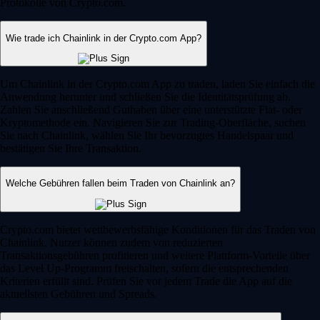
Protokolle von Crypto.com.
Wie trade ich Chainlink in der Crypto.com App?
Um Chainlink in der Crypto.com App zu traden, laden Sie einfach die
Anwendung herunter und schließen Sie die Identitätsprüfung ab.
Zahlen Sie anschließend Guthaben über eine unterstützte Fiat- oder
Kryptomethode ein. Navigieren Sie zur Trading-Oberfläche, suchen
Sie nach Chainlink, wählen Sie Ihr bevorzugtes Handelspaar und
bestätigen Sie Ihre Transaktion.
Welche Gebühren fallen beim Traden von Chainlink an?
Crypto.com bietet wettbewerbsfähige Konditionen für das Traden von
Chainlink. Nutzer können zudem von reduzierten
Transaktionsgebühren profitieren und weitere Plattform-Vorteile über
das Level Up-Programm freischalten, sofern die entsprechenden
Kriterien erfüllt sind. Prüfen Sie vor jedem Trade die App auf die
aktuellsten Gebühren und Spreads.