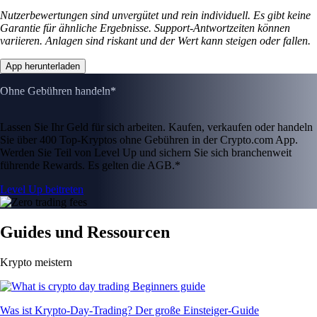
Nutzerbewertungen sind unvergütet und rein individuell. Es gibt keine
Garantie für ähnliche Ergebnisse. Support-Antwortzeiten können
variieren. Anlagen sind riskant und der Wert kann steigen oder fallen.
App herunterladen
Ohne Gebühren handeln*
Lassen Sie Ihr Geld für sich arbeiten. Kaufen, verkaufen oder handeln
Sie über 400 Top-Kryptos ohne Gebühren in der Crypto.com App.
Werden Sie Teil von Level Up und sichern Sie sich branchenweit
führende Rewards. Es gelten die AGB.*
Level Up beitreten
Guides und Ressourcen
Krypto meistern
Was ist Krypto-Day-Trading? Der große Einsteiger-Guide