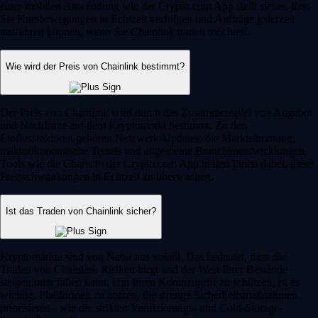
einer mobilen Anwendung wie der Crypto.com App stellt sicher, dass
Sie Kursbewegungen in Echtzeit verfolgen und Aufträge jederzeit
ausführen können, wenn Sie Chainlink traden möchten.
Wie wird der Preis von Chainlink bestimmt?
Der Preis von Chainlink wird durch das Zusammenspiel von Angebot
und Nachfrage auf dem Kryptomarkt bestimmt. Zu den
Einflussfaktoren gehören Netzwerk-Updates, die Marktstimmung,
makroökonomische Trends und allgemeine Branchenentwicklungen.
Tools wie die Charts in der Crypto.com App helfen Ihnen dabei, diese
Preisschwankungen in Echtzeit zu überwachen.
Ist das Traden von Chainlink sicher?
Kryptomärkte sind von Natur aus volatil. Das bedeutet, dass das
Traden von Chainlink Risiken birgt und der Wert Ihrer Bestände
steigen oder fallen kann. Um Ihren Kontozugriff zu schützen, ist es
wichtig, Plattformen zu nutzen, die strenge Sicherheitsmaßnahmen
priorisieren - wie die strikten Verifizierungs- und Cold-Storage-