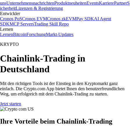
uns
Unternehmensnachrichten
Produktneuheiten
Events
Karriere
Partner
S
icherheit
Lizenzen & Registrierung
Entwickler
Cronos PoS
Cronos EVM
Cronos zkEVM
Pay SDK
AI Agent
SDK
MCP Servers
Trading Skill Repo
Lernen
Lernen
Bitcoin
Forschung
Markt-Updates
KRYPTO
Chainlink-Trading in
Deutschland
Mit den richtigen Tools ist der Einstieg in den Kryptomarkt ganz
einfach. Die Crypto.com App bietet Ihnen den benutzerfreundlichen
Weg, um erfolgreich mit dem Chainlink-Trading zu starten.
Jetzt starten
Ihre Vorteile beim Chainlink-Trading