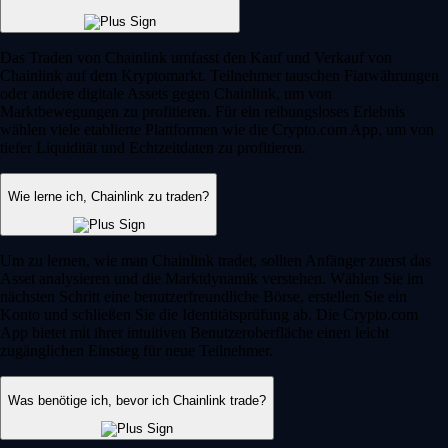
Das Traden von Chainlink umfasst den Kauf und Verkauf von
Chainlink auf dem Kryptomarkt. Teilnehmer tauschen Fiatwährungen
oder andere digitale Assets gegen Chainlink, um von
Marktbewegungen zu profitieren. Für ein reibungsloses Erlebnis
wählen viele etablierte Plattformen wie die Crypto.com App, um von
tiefer Liquidität und Echtzeitdaten zu profitieren.
Wie lerne ich, Chainlink zu traden?
Um zu lernen, wie man Chainlink tradet, sollten Anfänger zuerst das
Asset analysieren und die Marktdynamik verstehen. Wählen Sie im
nächsten Schritt eine benutzerfreundliche Börse, erstellen Sie ein
Konto und schließen Sie die Identitätsprüfung ab. Die Crypto.com
App bietet mit ihrer intuitiven Benutzeroberfläche einen leicht
zugänglichen Einstieg für neue Teilnehmer.
Was benötige ich, bevor ich Chainlink trade?