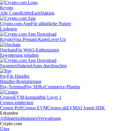
Krypto
Alle Coins
Körbe
Earn
Staking
Crypto.com App
Für alltägliche Nutzer
Loslegen
Krypto
Visa Prepaid-Karte
Level Up
Onchain
Für Web3-Enthusiasten
Erweiterung erhalten
Swappen
Staken
dApps durchsuchen
Pay
Für Händler
Händler-Registrierung
Pay-Terminal
Pay SDK
eCommerce-Plugins
Cronos
EVM-kompatible Layer 1
Cronos entdecken
Cronos PoS
Cronos EVM
Cronos zkEVM
AI Agent SDK
Erkunden
Affiliate
Institutionen
Verwahrung
Crypto.com
Über