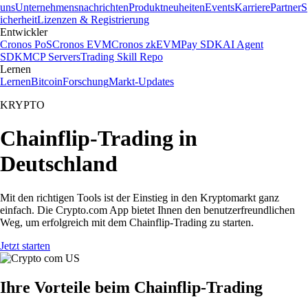
uns
Unternehmensnachrichten
Produktneuheiten
Events
Karriere
Partner
S
icherheit
Lizenzen & Registrierung
Entwickler
Cronos PoS
Cronos EVM
Cronos zkEVM
Pay SDK
AI Agent
SDK
MCP Servers
Trading Skill Repo
Lernen
Lernen
Bitcoin
Forschung
Markt-Updates
KRYPTO
Chainflip-Trading in
Deutschland
Mit den richtigen Tools ist der Einstieg in den Kryptomarkt ganz
einfach. Die Crypto.com App bietet Ihnen den benutzerfreundlichen
Weg, um erfolgreich mit dem Chainflip-Trading zu starten.
Jetzt starten
Ihre Vorteile beim Chainflip-Trading