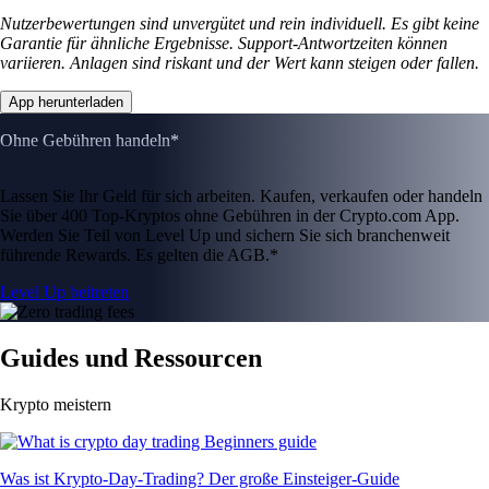
Nutzerbewertungen sind unvergütet und rein individuell. Es gibt keine
Garantie für ähnliche Ergebnisse. Support-Antwortzeiten können
variieren. Anlagen sind riskant und der Wert kann steigen oder fallen.
App herunterladen
Ohne Gebühren handeln*
Lassen Sie Ihr Geld für sich arbeiten. Kaufen, verkaufen oder handeln
Sie über 400 Top-Kryptos ohne Gebühren in der Crypto.com App.
Werden Sie Teil von Level Up und sichern Sie sich branchenweit
führende Rewards. Es gelten die AGB.*
Level Up beitreten
Guides und Ressourcen
Krypto meistern
Was ist Krypto-Day-Trading? Der große Einsteiger-Guide