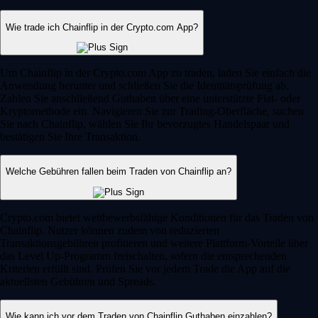
Wie trade ich Chainflip in der Crypto.com App?
Um Chainflip in der Crypto.com App zu traden, laden Sie einfach die
Anwendung herunter und schließen Sie die Identitätsprüfung ab.
Zahlen Sie anschließend Guthaben über eine unterstützte Fiat- oder
Kryptomethode ein. Navigieren Sie zur Trading-Oberfläche, suchen
Sie nach Chainflip, wählen Sie Ihr bevorzugtes Handelspaar und
bestätigen Sie Ihre Transaktion.
Welche Gebühren fallen beim Traden von Chainflip an?
Crypto.com bietet wettbewerbsfähige Konditionen für das Traden von
Chainflip. Nutzer können zudem von reduzierten
Transaktionsgebühren profitieren und weitere Plattform-Vorteile über
das Level Up-Programm freischalten, sofern die entsprechenden
Kriterien erfüllt sind. Prüfen Sie vor jedem Trade die App auf die
aktuellsten Gebühren und Spreads.
Wie kann ich vor dem Traden von Chainflip Guthaben einzahlen?