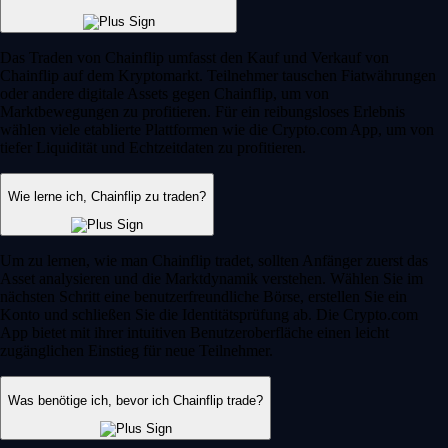
Das Traden von Chainflip umfasst den Kauf und Verkauf von
Chainflip auf dem Kryptomarkt. Teilnehmer tauschen Fiatwährungen
oder andere digitale Assets gegen Chainflip, um von
Marktbewegungen zu profitieren. Für ein reibungsloses Erlebnis
wählen viele etablierte Plattformen wie die Crypto.com App, um von
tiefer Liquidität und Echtzeitdaten zu profitieren.
Wie lerne ich, Chainflip zu traden?
Um zu lernen, wie man Chainflip tradet, sollten Anfänger zuerst das
Asset analysieren und die Marktdynamik verstehen. Wählen Sie im
nächsten Schritt eine benutzerfreundliche Börse, erstellen Sie ein
Konto und schließen Sie die Identitätsprüfung ab. Die Crypto.com
App bietet mit ihrer intuitiven Benutzeroberfläche einen leicht
zugänglichen Einstieg für neue Teilnehmer.
Was benötige ich, bevor ich Chainflip trade?