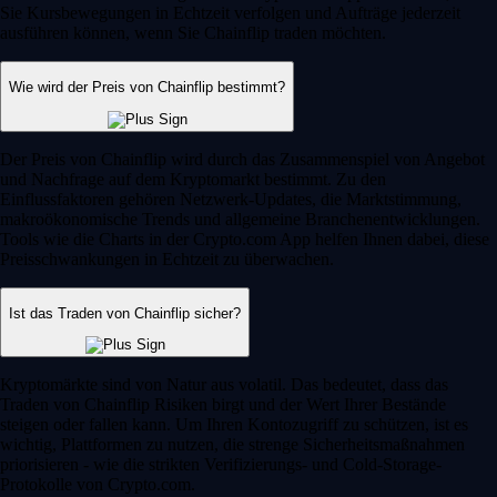
Sie Kursbewegungen in Echtzeit verfolgen und Aufträge jederzeit
ausführen können, wenn Sie Chainflip traden möchten.
Wie wird der Preis von Chainflip bestimmt?
Der Preis von Chainflip wird durch das Zusammenspiel von Angebot
und Nachfrage auf dem Kryptomarkt bestimmt. Zu den
Einflussfaktoren gehören Netzwerk-Updates, die Marktstimmung,
makroökonomische Trends und allgemeine Branchenentwicklungen.
Tools wie die Charts in der Crypto.com App helfen Ihnen dabei, diese
Preisschwankungen in Echtzeit zu überwachen.
Ist das Traden von Chainflip sicher?
Kryptomärkte sind von Natur aus volatil. Das bedeutet, dass das
Traden von Chainflip Risiken birgt und der Wert Ihrer Bestände
steigen oder fallen kann. Um Ihren Kontozugriff zu schützen, ist es
wichtig, Plattformen zu nutzen, die strenge Sicherheitsmaßnahmen
priorisieren - wie die strikten Verifizierungs- und Cold-Storage-
Protokolle von Crypto.com.