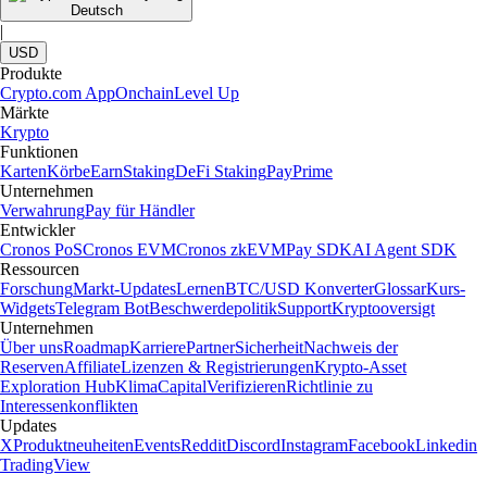
Deutsch
|
USD
Produkte
Crypto.com App
Onchain
Level Up
Märkte
Krypto
Funktionen
Karten
Körbe
Earn
Staking
DeFi Staking
Pay
Prime
Unternehmen
Verwahrung
Pay für Händler
Entwickler
Cronos PoS
Cronos EVM
Cronos zkEVM
Pay SDK
AI Agent SDK
Ressourcen
Forschung
Markt-Updates
Lernen
BTC/USD Konverter
Glossar
Kurs-
Widgets
Telegram Bot
Beschwerdepolitik
Support
Kryptooversigt
Unternehmen
Über uns
Roadmap
Karriere
Partner
Sicherheit
Nachweis der
Reserven
Affiliate
Lizenzen & Registrierungen
Krypto-Asset
Exploration Hub
Klima
Capital
Verifizieren
Richtlinie zu
Interessenkonflikten
Updates
X
Produktneuheiten
Events
Reddit
Discord
Instagram
Facebook
Linkedin
TradingView