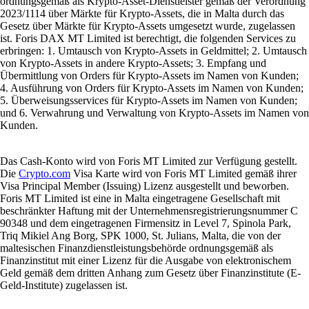
ordnungsgemäß als Krypto-Asset-Dienstleister gemäß der Verordnung
2023/1114 über Märkte für Krypto-Assets, die in Malta durch das
Gesetz über Märkte für Krypto-Assets umgesetzt wurde, zugelassen
ist. Foris DAX MT Limited ist berechtigt, die folgenden Services zu
erbringen: 1. Umtausch von Krypto-Assets in Geldmittel; 2. Umtausch
von Krypto-Assets in andere Krypto-Assets; 3. Empfang und
Übermittlung von Orders für Krypto-Assets im Namen von Kunden;
4. Ausführung von Orders für Krypto-Assets im Namen von Kunden;
5. Überweisungsservices für Krypto-Assets im Namen von Kunden;
und 6. Verwahrung und Verwaltung von Krypto-Assets im Namen von
Kunden.
Das Cash-Konto wird von Foris MT Limited zur Verfügung gestellt.
Die
Crypto.com
Visa Karte wird von Foris MT Limited gemäß ihrer
Visa Principal Member (Issuing) Lizenz ausgestellt und beworben.
Foris MT Limited ist eine in Malta eingetragene Gesellschaft mit
beschränkter Haftung mit der Unternehmensregistrierungsnummer C
90348 und dem eingetragenen Firmensitz in Level 7, Spinola Park,
Triq Mikiel Ang Borg, SPK 1000, St. Julians, Malta, die von der
maltesischen Finanzdienstleistungsbehörde ordnungsgemäß als
Finanzinstitut mit einer Lizenz für die Ausgabe von elektronischem
Geld gemäß dem dritten Anhang zum Gesetz über Finanzinstitute (E-
Geld-Institute) zugelassen ist.