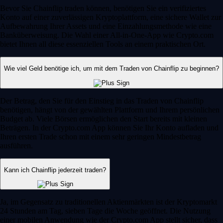
Bevor Sie Chainflip traden können, benötigen Sie ein verifiziertes
Konto auf einer zuverlässigen Kryptoplattform, eine sichere Wallet zur
Aufbewahrung Ihrer Assets und eine Einzahlungsmethode wie eine
Banküberweisung. Die Wahl einer All-in-One-App wie Crypto.com
bietet Ihnen all diese essenziellen Tools an einem praktischen Ort.
Wie viel Geld benötige ich, um mit dem Traden von Chainflip zu beginnen?
Der Betrag, den Sie für den Einstieg in das Traden von Chainflip
benötigen, hängt von der gewählten Plattform und Ihrem persönlichen
Budget ab. Viele Börsen ermöglichen den Start bereits mit kleinen
Beträgen. In der Crypto.com App können Sie Ihr Konto aufladen und
Ihren ersten Trade schon mit einem sehr geringen Mindestbetrag
ausführen.
Kann ich Chainflip jederzeit traden?
Ja, im Gegensatz zu traditionellen Aktienmärkten ist der Kryptomarkt
24 Stunden am Tag, sieben Tage die Woche geöffnet. Die Nutzung
einer mobilen Anwendung wie der Crypto.com App stellt sicher, dass