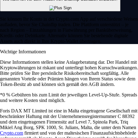
Sie können Ihr Konto in der Crypto.com App auf verschiedene Weisen
aufladen, bevor Sie Chainflip traden. Die Plattform unterstützt – je
nach Region – Einzahlungen in Fiatwährung per Banküberweisung,
Kredit- oder Debitkarte. Alternativ können Sie bestehende digitale
Assets auch direkt in Ihre Krypto-Wallet übertragen.
Wichtige Informationen
Diese Informationen stellen keine Anlageberatung dar. Der Handel mit
Kryptowährungen ist riskant und unterliegt hohen Kursschwankungen.
Bitte prüfen Sie Ihre persönliche Risikobereitschaft sorgfältig. Alle
genannten Vorteile oder Prämien hängen von Ihrem Status sowie dem
Token-Besitz ab und können sich gemäß den AGB ändern.
*0 % Gebühren bis zum Limit der jeweiligen Level-Up-Stufe. Spreads
und weitere Kosten sind möglich.
Foris DAX MT Limited ist eine in Malta eingetragene Gesellschaft mit
beschränkter Haftung mit der Unternehmensregisternummer C 88392
und dem eingetragenen Firmensitz auf Level 7, Spinola Park, Triq
Mikiel Ang Borg, SPK 1000, St. Julians, Malta, die unter dem Namen
Crypto.com
firmiert und von der maltesischen Finanzaufsichtsbehörde