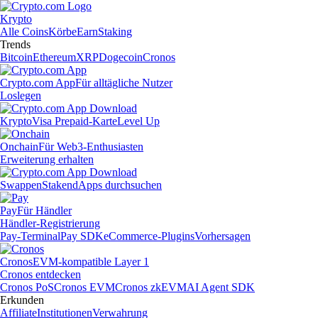
Krypto
Alle Coins
Körbe
Earn
Staking
Trends
Bitcoin
Ethereum
XRP
Dogecoin
Cronos
Crypto.com App
Für alltägliche Nutzer
Loslegen
Krypto
Visa Prepaid-Karte
Level Up
Onchain
Für Web3-Enthusiasten
Erweiterung erhalten
Swappen
Staken
dApps durchsuchen
Pay
Für Händler
Händler-Registrierung
Pay-Terminal
Pay SDK
eCommerce-Plugins
Vorhersagen
Cronos
EVM-kompatible Layer 1
Cronos entdecken
Cronos PoS
Cronos EVM
Cronos zkEVM
AI Agent SDK
Erkunden
Affiliate
Institutionen
Verwahrung