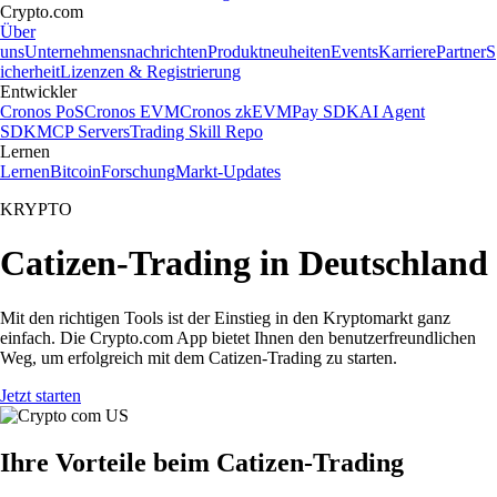
Crypto.com
Über
uns
Unternehmensnachrichten
Produktneuheiten
Events
Karriere
Partner
S
icherheit
Lizenzen & Registrierung
Entwickler
Cronos PoS
Cronos EVM
Cronos zkEVM
Pay SDK
AI Agent
SDK
MCP Servers
Trading Skill Repo
Lernen
Lernen
Bitcoin
Forschung
Markt-Updates
KRYPTO
Catizen-Trading in Deutschland
Mit den richtigen Tools ist der Einstieg in den Kryptomarkt ganz
einfach. Die Crypto.com App bietet Ihnen den benutzerfreundlichen
Weg, um erfolgreich mit dem Catizen-Trading zu starten.
Jetzt starten
Ihre Vorteile beim Catizen-Trading