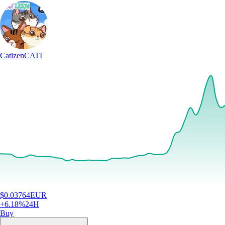
Catizen
CATI
$
0.03764
EUR
+
6.18
%
24H
Buy