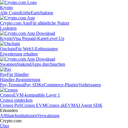
Krypto
Alle Coins
Körbe
Earn
Staking
Crypto.com App
Für alltägliche Nutzer
Loslegen
Krypto
Visa Prepaid-Karte
Level Up
Onchain
Für Web3-Enthusiasten
Erweiterung erhalten
Swappen
Staken
dApps durchsuchen
Pay
Für Händler
Händler-Registrierung
Pay-Terminal
Pay SDK
eCommerce-Plugins
Vorhersagen
Cronos
EVM-kompatible Layer 1
Cronos entdecken
Cronos PoS
Cronos EVM
Cronos zkEVM
AI Agent SDK
Erkunden
Affiliate
Institutionen
Verwahrung
Crypto.com
Über