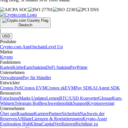
Deutsch
|
USD
Produkte
Crypto.com App
Onchain
Level Up
Märkte
Krypto
Funktionen
Karten
Körbe
Earn
Staking
DeFi Staking
Pay
Prime
Unternehmen
Verwahrung
Pay für Händler
Entwickler
Cronos PoS
Cronos EVM
Cronos zkEVM
Pay SDK
AI Agent SDK
Ressourcen
Forschung
Markt-Updates
Lernen
BTC/USD Konverter
Glossar
Kurs-
Widgets
Telegram Bot
Beschwerdepolitik
Support
Kryptooversigt
Unternehmen
Über uns
Roadmap
Karriere
Partner
Sicherheit
Nachweis der
Reserven
Affiliate
Lizenzen & Registrierungen
Krypto-Asset
Exploration Hub
Klima
Capital
Verifizieren
Richtlinie zu