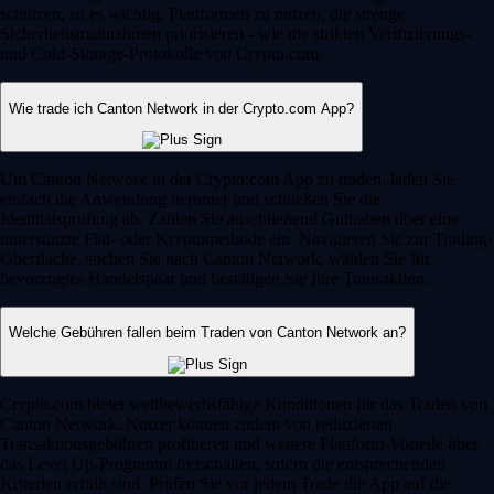
schützen, ist es wichtig, Plattformen zu nutzen, die strenge
Sicherheitsmaßnahmen priorisieren - wie die strikten Verifizierungs-
und Cold-Storage-Protokolle von Crypto.com.
Wie trade ich Canton Network in der Crypto.com App?
Um Canton Network in der Crypto.com App zu traden, laden Sie
einfach die Anwendung herunter und schließen Sie die
Identitätsprüfung ab. Zahlen Sie anschließend Guthaben über eine
unterstützte Fiat- oder Kryptomethode ein. Navigieren Sie zur Trading-
Oberfläche, suchen Sie nach Canton Network, wählen Sie Ihr
bevorzugtes Handelspaar und bestätigen Sie Ihre Transaktion.
Welche Gebühren fallen beim Traden von Canton Network an?
Crypto.com bietet wettbewerbsfähige Konditionen für das Traden von
Canton Network. Nutzer können zudem von reduzierten
Transaktionsgebühren profitieren und weitere Plattform-Vorteile über
das Level Up-Programm freischalten, sofern die entsprechenden
Kriterien erfüllt sind. Prüfen Sie vor jedem Trade die App auf die