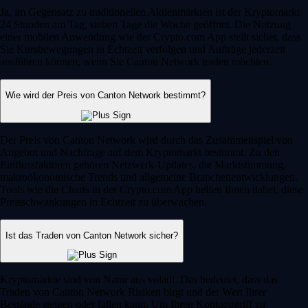
Ja, im Gegensatz zu traditionellen Aktienmärkten ist der Kryptomarkt
24 Stunden am Tag, sieben Tage die Woche geöffnet. Die Nutzung
einer mobilen Anwendung wie der Crypto.com App stellt sicher, dass
Sie Kursbewegungen in Echtzeit verfolgen und Aufträge jederzeit
ausführen können, wenn Sie Canton Network traden möchten.
Wie wird der Preis von Canton Network bestimmt?
Der Preis von Canton Network wird durch das Zusammenspiel von
Angebot und Nachfrage auf dem Kryptomarkt bestimmt. Zu den
Einflussfaktoren gehören Netzwerk-Updates, die Marktstimmung,
makroökonomische Trends und allgemeine Branchenentwicklungen.
Tools wie die Charts in der Crypto.com App helfen Ihnen dabei, diese
Preisschwankungen in Echtzeit zu überwachen.
Ist das Traden von Canton Network sicher?
Kryptomärkte sind von Natur aus volatil. Das bedeutet, dass das
Traden von Canton Network Risiken birgt und der Wert Ihrer
Bestände steigen oder fallen kann. Um Ihren Kontozugriff zu