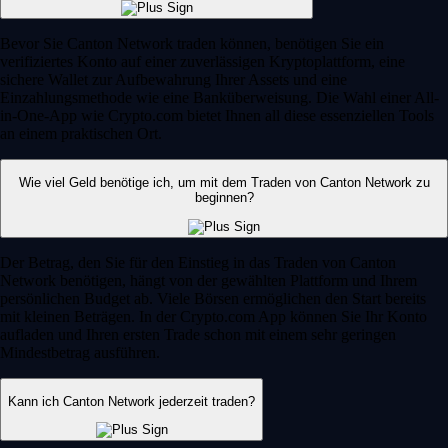
Bevor Sie Canton Network traden können, benötigen Sie ein
verifiziertes Konto auf einer zuverlässigen Kryptoplattform, eine
sichere Wallet zur Aufbewahrung Ihrer Assets und eine
Einzahlungsmethode wie eine Banküberweisung. Die Wahl einer All-
in-One-App wie Crypto.com bietet Ihnen all diese essenziellen Tools
an einem praktischen Ort.
Wie viel Geld benötige ich, um mit dem Traden von Canton Network zu
beginnen?
Der Betrag, den Sie für den Einstieg in das Traden von Canton
Network benötigen, hängt von der gewählten Plattform und Ihrem
persönlichen Budget ab. Viele Börsen ermöglichen den Start bereits
mit kleinen Beträgen. In der Crypto.com App können Sie Ihr Konto
aufladen und Ihren ersten Trade schon mit einem sehr geringen
Mindestbetrag ausführen.
Kann ich Canton Network jederzeit traden?