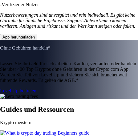
-
Verifizierter Nutzer
Nutzerbewertungen sind unvergütet und rein individuell. Es gibt keine
Garantie für ähnliche Ergebnisse. Support-Antwortzeiten können
variieren. Anlagen sind riskant und der Wert kann steigen oder fallen.
App herunterladen
Ohne Gebühren handeln*
Lassen Sie Ihr Geld für sich arbeiten. Kaufen, verkaufen oder handeln
Sie über 400 Top-Kryptos ohne Gebühren in der Crypto.com App.
Werden Sie Teil von Level Up und sichern Sie sich branchenweit
führende Rewards. Es gelten die AGB.*
Level Up beitreten
Guides und Ressourcen
Krypto meistern