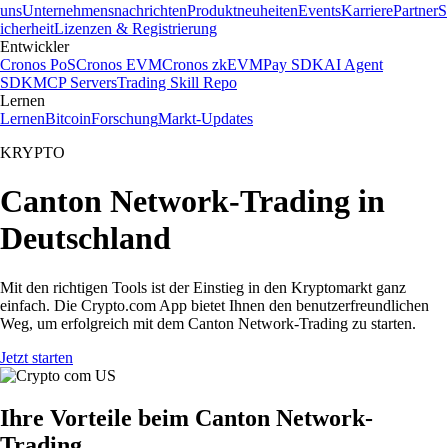
uns
Unternehmensnachrichten
Produktneuheiten
Events
Karriere
Partner
S
icherheit
Lizenzen & Registrierung
Entwickler
Cronos PoS
Cronos EVM
Cronos zkEVM
Pay SDK
AI Agent
SDK
MCP Servers
Trading Skill Repo
Lernen
Lernen
Bitcoin
Forschung
Markt-Updates
KRYPTO
Canton Network-Trading in
Deutschland
Mit den richtigen Tools ist der Einstieg in den Kryptomarkt ganz
einfach. Die Crypto.com App bietet Ihnen den benutzerfreundlichen
Weg, um erfolgreich mit dem Canton Network-Trading zu starten.
Jetzt starten
Ihre Vorteile beim Canton Network-
Trading