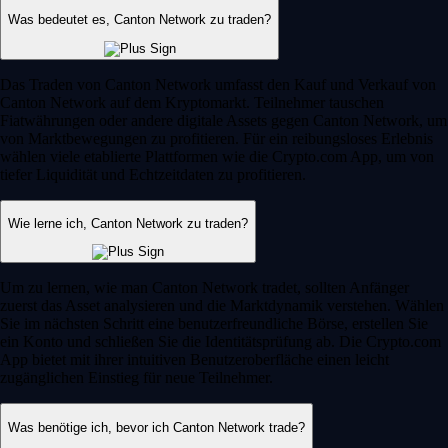
Was bedeutet es, Canton Network zu traden?
Das Traden von Canton Network umfasst den Kauf und Verkauf von
Canton Network auf dem Kryptomarkt. Teilnehmer tauschen
Fiatwährungen oder andere digitale Assets gegen Canton Network, um
von Marktbewegungen zu profitieren. Für ein reibungsloses Erlebnis
wählen viele etablierte Plattformen wie die Crypto.com App, um von
tiefer Liquidität und Echtzeitdaten zu profitieren.
Wie lerne ich, Canton Network zu traden?
Um zu lernen, wie man Canton Network tradet, sollten Anfänger
zuerst das Asset analysieren und die Marktdynamik verstehen. Wählen
Sie im nächsten Schritt eine benutzerfreundliche Börse, erstellen Sie
ein Konto und schließen Sie die Identitätsprüfung ab. Die Crypto.com
App bietet mit ihrer intuitiven Benutzeroberfläche einen leicht
zugänglichen Einstieg für neue Teilnehmer.
Was benötige ich, bevor ich Canton Network trade?