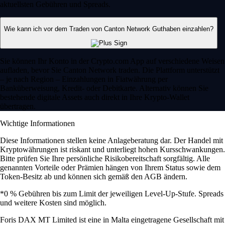
aktuellsten Gebühren und Spreads.
Wie kann ich vor dem Traden von Canton Network Guthaben einzahlen?
Sie können Ihr Konto in der Crypto.com App auf verschiedene Weisen
aufladen, bevor Sie Canton Network traden. Die Plattform unterstützt
– je nach Region – Einzahlungen in Fiatwährung per
Banküberweisung, Kredit- oder Debitkarte. Alternativ können Sie
bestehende digitale Assets auch direkt in Ihre Krypto-Wallet
übertragen.
Wichtige Informationen
Diese Informationen stellen keine Anlageberatung dar. Der Handel mit
Kryptowährungen ist riskant und unterliegt hohen Kursschwankungen.
Bitte prüfen Sie Ihre persönliche Risikobereitschaft sorgfältig. Alle
genannten Vorteile oder Prämien hängen von Ihrem Status sowie dem
Token-Besitz ab und können sich gemäß den AGB ändern.
*0 % Gebühren bis zum Limit der jeweiligen Level-Up-Stufe. Spreads
und weitere Kosten sind möglich.
Foris DAX MT Limited ist eine in Malta eingetragene Gesellschaft mit