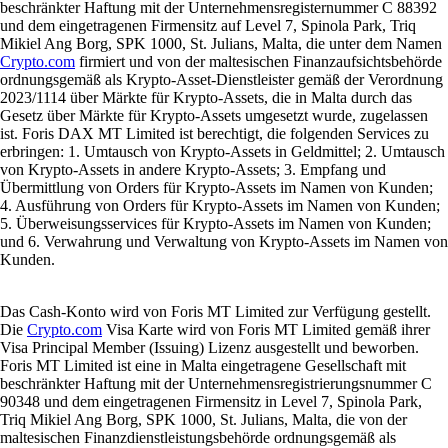
beschränkter Haftung mit der Unternehmensregisternummer C 88392
und dem eingetragenen Firmensitz auf Level 7, Spinola Park, Triq
Mikiel Ang Borg, SPK 1000, St. Julians, Malta, die unter dem Namen
Crypto.com
firmiert und von der maltesischen Finanzaufsichtsbehörde
ordnungsgemäß als Krypto-Asset-Dienstleister gemäß der Verordnung
2023/1114 über Märkte für Krypto-Assets, die in Malta durch das
Gesetz über Märkte für Krypto-Assets umgesetzt wurde, zugelassen
ist. Foris DAX MT Limited ist berechtigt, die folgenden Services zu
erbringen: 1. Umtausch von Krypto-Assets in Geldmittel; 2. Umtausch
von Krypto-Assets in andere Krypto-Assets; 3. Empfang und
Übermittlung von Orders für Krypto-Assets im Namen von Kunden;
4. Ausführung von Orders für Krypto-Assets im Namen von Kunden;
5. Überweisungsservices für Krypto-Assets im Namen von Kunden;
und 6. Verwahrung und Verwaltung von Krypto-Assets im Namen von
Kunden.
Das Cash-Konto wird von Foris MT Limited zur Verfügung gestellt.
Die
Crypto.com
Visa Karte wird von Foris MT Limited gemäß ihrer
Visa Principal Member (Issuing) Lizenz ausgestellt und beworben.
Foris MT Limited ist eine in Malta eingetragene Gesellschaft mit
beschränkter Haftung mit der Unternehmensregistrierungsnummer C
90348 und dem eingetragenen Firmensitz in Level 7, Spinola Park,
Triq Mikiel Ang Borg, SPK 1000, St. Julians, Malta, die von der
maltesischen Finanzdienstleistungsbehörde ordnungsgemäß als