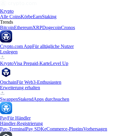
Krypto
Alle Coins
Körbe
Earn
Staking
Trends
Bitcoin
Ethereum
XRP
Dogecoin
Cronos
Crypto.com App
Für alltägliche Nutzer
Loslegen
Krypto
Visa Prepaid-Karte
Level Up
Onchain
Für Web3-Enthusiasten
Erweiterung erhalten
Swappen
Staken
dApps durchsuchen
Pay
Für Händler
Händler-Registrierung
Pay-Terminal
Pay SDK
eCommerce-Plugins
Vorhersagen