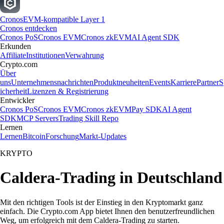
Cronos
EVM-kompatible Layer 1
Cronos entdecken
Cronos PoS
Cronos EVM
Cronos zkEVM
AI Agent SDK
Erkunden
Affiliate
Institutionen
Verwahrung
Crypto.com
Über
uns
Unternehmensnachrichten
Produktneuheiten
Events
Karriere
Partner
S
icherheit
Lizenzen & Registrierung
Entwickler
Cronos PoS
Cronos EVM
Cronos zkEVM
Pay SDK
AI Agent
SDK
MCP Servers
Trading Skill Repo
Lernen
Lernen
Bitcoin
Forschung
Markt-Updates
KRYPTO
Caldera-Trading in Deutschland
Mit den richtigen Tools ist der Einstieg in den Kryptomarkt ganz
einfach. Die Crypto.com App bietet Ihnen den benutzerfreundlichen
Weg, um erfolgreich mit dem Caldera-Trading zu starten.