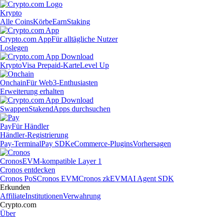
Krypto
Alle Coins
Körbe
Earn
Staking
Crypto.com App
Für alltägliche Nutzer
Loslegen
Krypto
Visa Prepaid-Karte
Level Up
Onchain
Für Web3-Enthusiasten
Erweiterung erhalten
Swappen
Staken
dApps durchsuchen
Pay
Für Händler
Händler-Registrierung
Pay-Terminal
Pay SDK
eCommerce-Plugins
Vorhersagen
Cronos
EVM-kompatible Layer 1
Cronos entdecken
Cronos PoS
Cronos EVM
Cronos zkEVM
AI Agent SDK
Erkunden
Affiliate
Institutionen
Verwahrung
Crypto.com
Über