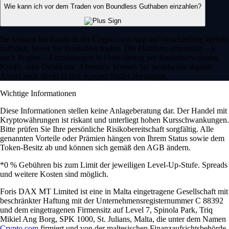
Wie kann ich vor dem Traden von Boundless Guthaben einzahlen?
Sie können Ihr Konto in der Crypto.com App auf verschiedene Weisen
aufladen, bevor Sie Boundless traden. Die Plattform unterstützt – je
nach Region – Einzahlungen in Fiatwährung per Banküberweisung,
Kredit- oder Debitkarte. Alternativ können Sie bestehende digitale
Assets auch direkt in Ihre Krypto-Wallet übertragen.
Wichtige Informationen
Diese Informationen stellen keine Anlageberatung dar. Der Handel mit
Kryptowährungen ist riskant und unterliegt hohen Kursschwankungen.
Bitte prüfen Sie Ihre persönliche Risikobereitschaft sorgfältig. Alle
genannten Vorteile oder Prämien hängen von Ihrem Status sowie dem
Token-Besitz ab und können sich gemäß den AGB ändern.
*0 % Gebühren bis zum Limit der jeweiligen Level-Up-Stufe. Spreads
und weitere Kosten sind möglich.
Foris DAX MT Limited ist eine in Malta eingetragene Gesellschaft mit
beschränkter Haftung mit der Unternehmensregisternummer C 88392
und dem eingetragenen Firmensitz auf Level 7, Spinola Park, Triq
Mikiel Ang Borg, SPK 1000, St. Julians, Malta, die unter dem Namen
Crypto.com
firmiert und von der maltesischen Finanzaufsichtsbehörde