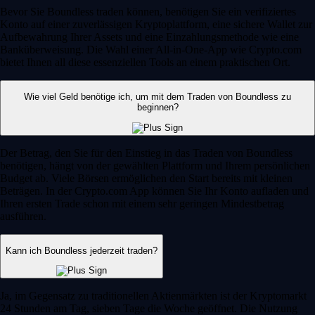
Bevor Sie Boundless traden können, benötigen Sie ein verifiziertes
Konto auf einer zuverlässigen Kryptoplattform, eine sichere Wallet zur
Aufbewahrung Ihrer Assets und eine Einzahlungsmethode wie eine
Banküberweisung. Die Wahl einer All-in-One-App wie Crypto.com
bietet Ihnen all diese essenziellen Tools an einem praktischen Ort.
Wie viel Geld benötige ich, um mit dem Traden von Boundless zu
beginnen?
Der Betrag, den Sie für den Einstieg in das Traden von Boundless
benötigen, hängt von der gewählten Plattform und Ihrem persönlichen
Budget ab. Viele Börsen ermöglichen den Start bereits mit kleinen
Beträgen. In der Crypto.com App können Sie Ihr Konto aufladen und
Ihren ersten Trade schon mit einem sehr geringen Mindestbetrag
ausführen.
Kann ich Boundless jederzeit traden?
Ja, im Gegensatz zu traditionellen Aktienmärkten ist der Kryptomarkt
24 Stunden am Tag, sieben Tage die Woche geöffnet. Die Nutzung