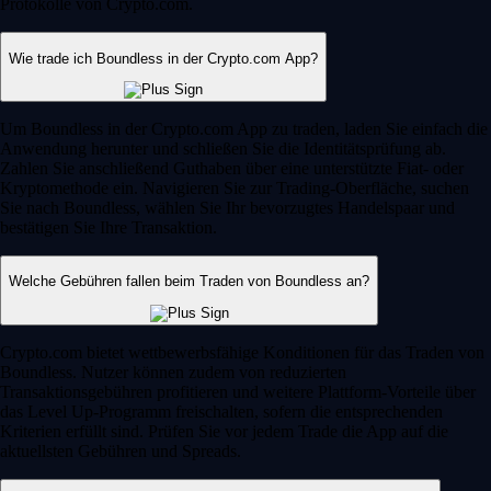
Protokolle von Crypto.com.
Wie trade ich Boundless in der Crypto.com App?
Um Boundless in der Crypto.com App zu traden, laden Sie einfach die
Anwendung herunter und schließen Sie die Identitätsprüfung ab.
Zahlen Sie anschließend Guthaben über eine unterstützte Fiat- oder
Kryptomethode ein. Navigieren Sie zur Trading-Oberfläche, suchen
Sie nach Boundless, wählen Sie Ihr bevorzugtes Handelspaar und
bestätigen Sie Ihre Transaktion.
Welche Gebühren fallen beim Traden von Boundless an?
Crypto.com bietet wettbewerbsfähige Konditionen für das Traden von
Boundless. Nutzer können zudem von reduzierten
Transaktionsgebühren profitieren und weitere Plattform-Vorteile über
das Level Up-Programm freischalten, sofern die entsprechenden
Kriterien erfüllt sind. Prüfen Sie vor jedem Trade die App auf die
aktuellsten Gebühren und Spreads.