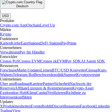
Deutsch
|
USD
Produkte
Crypto.com App
Onchain
Level Up
Märkte
Krypto
Funktionen
Karten
Körbe
Earn
Staking
DeFi Staking
Pay
Prime
Unternehmen
Verwahrung
Pay für Händler
Entwickler
Cronos PoS
Cronos EVM
Cronos zkEVM
Pay SDK
AI Agent SDK
Ressourcen
Forschung
Markt-Updates
Lernen
BTC/USD Konverter
Glossar
Kurs-
Widgets
Telegram Bot
Beschwerdepolitik
Support
Kryptooversigt
Unternehmen
Über uns
Roadmap
Karriere
Partner
Sicherheit
Nachweis der
Reserven
Affiliate
Lizenzen & Registrierungen
Krypto-Asset
Exploration Hub
Klima
Capital
Verifizieren
Richtlinie zu
Interessenkonflikten
Updates
X
Produktneuheiten
Events
Reddit
Discord
Instagram
Facebook
Linkedin
TradingView