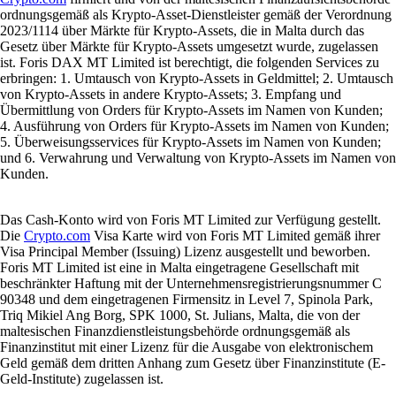
ordnungsgemäß als Krypto-Asset-Dienstleister gemäß der Verordnung
2023/1114 über Märkte für Krypto-Assets, die in Malta durch das
Gesetz über Märkte für Krypto-Assets umgesetzt wurde, zugelassen
ist. Foris DAX MT Limited ist berechtigt, die folgenden Services zu
erbringen: 1. Umtausch von Krypto-Assets in Geldmittel; 2. Umtausch
von Krypto-Assets in andere Krypto-Assets; 3. Empfang und
Übermittlung von Orders für Krypto-Assets im Namen von Kunden;
4. Ausführung von Orders für Krypto-Assets im Namen von Kunden;
5. Überweisungsservices für Krypto-Assets im Namen von Kunden;
und 6. Verwahrung und Verwaltung von Krypto-Assets im Namen von
Kunden.
Das Cash-Konto wird von Foris MT Limited zur Verfügung gestellt.
Die
Crypto.com
Visa Karte wird von Foris MT Limited gemäß ihrer
Visa Principal Member (Issuing) Lizenz ausgestellt und beworben.
Foris MT Limited ist eine in Malta eingetragene Gesellschaft mit
beschränkter Haftung mit der Unternehmensregistrierungsnummer C
90348 und dem eingetragenen Firmensitz in Level 7, Spinola Park,
Triq Mikiel Ang Borg, SPK 1000, St. Julians, Malta, die von der
maltesischen Finanzdienstleistungsbehörde ordnungsgemäß als
Finanzinstitut mit einer Lizenz für die Ausgabe von elektronischem
Geld gemäß dem dritten Anhang zum Gesetz über Finanzinstitute (E-
Geld-Institute) zugelassen ist.