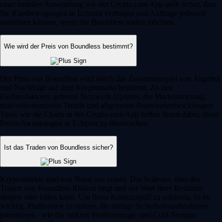
einer mobilen Anwendung wie der Crypto.com App stellt sicher, dass
Sie Kursbewegungen in Echtzeit verfolgen und Aufträge jederzeit
ausführen können, wenn Sie Boundless traden möchten.
Wie wird der Preis von Boundless bestimmt?
Der Preis von Boundless wird durch das Zusammenspiel von Angebot
und Nachfrage auf dem Kryptomarkt bestimmt. Zu den
Einflussfaktoren gehören Netzwerk-Updates, die Marktstimmung,
makroökonomische Trends und allgemeine Branchenentwicklungen.
Tools wie die Charts in der Crypto.com App helfen Ihnen dabei, diese
Preisschwankungen in Echtzeit zu überwachen.
Ist das Traden von Boundless sicher?
Kryptomärkte sind von Natur aus volatil. Das bedeutet, dass das
Traden von Boundless Risiken birgt und der Wert Ihrer Bestände
steigen oder fallen kann. Um Ihren Kontozugriff zu schützen, ist es
wichtig, Plattformen zu nutzen, die strenge Sicherheitsmaßnahmen
priorisieren - wie die strikten Verifizierungs- und Cold-Storage-