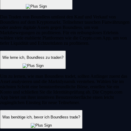
Das Traden von Boundless umfasst den Kauf und Verkauf von
Boundless auf dem Kryptomarkt. Teilnehmer tauschen Fiatwährungen
oder andere digitale Assets gegen Boundless, um von
Marktbewegungen zu profitieren. Für ein reibungsloses Erlebnis
wählen viele etablierte Plattformen wie die Crypto.com App, um von
tiefer Liquidität und Echtzeitdaten zu profitieren.
Wie lerne ich, Boundless zu traden?
Um zu lernen, wie man Boundless tradet, sollten Anfänger zuerst das
Asset analysieren und die Marktdynamik verstehen. Wählen Sie im
nächsten Schritt eine benutzerfreundliche Börse, erstellen Sie ein
Konto und schließen Sie die Identitätsprüfung ab. Die Crypto.com
App bietet mit ihrer intuitiven Benutzeroberfläche einen leicht
zugänglichen Einstieg für neue Teilnehmer.
Was benötige ich, bevor ich Boundless trade?