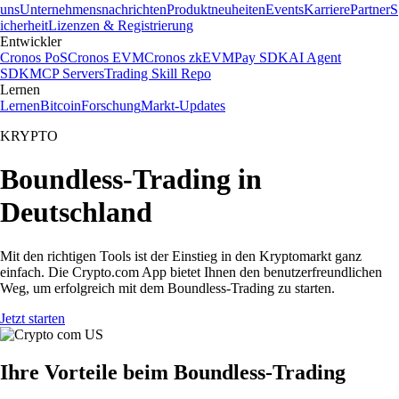
uns
Unternehmensnachrichten
Produktneuheiten
Events
Karriere
Partner
S
icherheit
Lizenzen & Registrierung
Entwickler
Cronos PoS
Cronos EVM
Cronos zkEVM
Pay SDK
AI Agent
SDK
MCP Servers
Trading Skill Repo
Lernen
Lernen
Bitcoin
Forschung
Markt-Updates
KRYPTO
Boundless-Trading in
Deutschland
Mit den richtigen Tools ist der Einstieg in den Kryptomarkt ganz
einfach. Die Crypto.com App bietet Ihnen den benutzerfreundlichen
Weg, um erfolgreich mit dem Boundless-Trading zu starten.
Jetzt starten
Ihre Vorteile beim Boundless-Trading