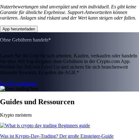
Nutzerbewertungen sind unvergütet und rein individuell. Es gibt keine
Garantie für ähnliche Ergebnisse. Support-Antwortzeiten können
variieren. Anlagen sind riskant und der Wert kann steigen oder fallen.
App herunterladen
Ohne Gebühren handeln*
Lassen Sie Ihr Geld für sich arbeiten. Kaufen, verkaufen oder handeln
Sie über 400 Top-Kryptos ohne Gebühren in der Crypto.com App.
Werden Sie Teil von Level Up und sichern Sie sich branchenweit
führende Rewards. Es gelten die AGB.*
Level Up beitreten
Guides und Ressourcen
Krypto meistern
Was ist Krypto-Day-Trading? Der große Einsteiger-Guide