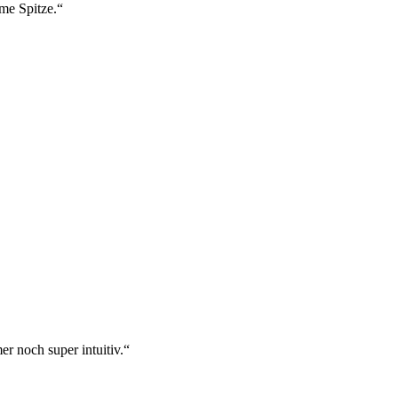
ame Spitze.“
r noch super intuitiv.“