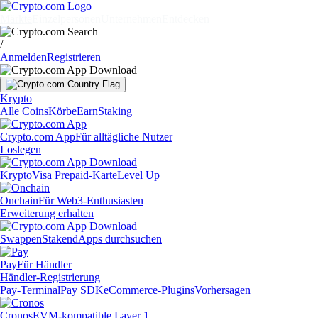
Märkte
Einzelpersonen
Unternehmen
Entdecken
/
Anmelden
Registrieren
Krypto
Alle Coins
Körbe
Earn
Staking
Crypto.com App
Für alltägliche Nutzer
Loslegen
Krypto
Visa Prepaid-Karte
Level Up
Onchain
Für Web3-Enthusiasten
Erweiterung erhalten
Swappen
Staken
dApps durchsuchen
Pay
Für Händler
Händler-Registrierung
Pay-Terminal
Pay SDK
eCommerce-Plugins
Vorhersagen
Cronos
EVM-kompatible Layer 1