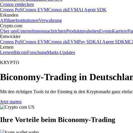
Cronos entdecken
Cronos PoS
Cronos EVM
Cronos zkEVM
AI Agent SDK
Erkunden
Affiliate
Institutionen
Verwahrung
Crypto.com
Über uns
Unternehmensnachrichten
Produktneuheiten
Events
Karriere
Pa
Entwickler
Cronos PoS
Cronos EVM
Cronos zkEVM
Pay SDK
AI Agent SDK
MCP
Lernen
Lernen
Bitcoin
Forschung
Markt-Updates
KRYPTO
Biconomy-Trading in Deutschla
Mit den richtigen Tools ist der Einstieg in den Kryptomarkt ganz ein
Jetzt starten
Ihre Vorteile beim Biconomy-Trading