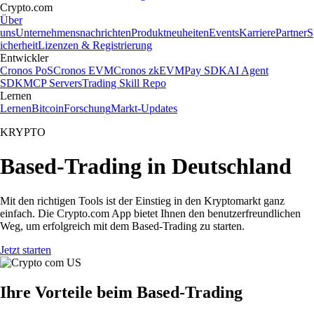
Crypto.com
Über
uns
Unternehmensnachrichten
Produktneuheiten
Events
Karriere
Partner
S
icherheit
Lizenzen & Registrierung
Entwickler
Cronos PoS
Cronos EVM
Cronos zkEVM
Pay SDK
AI Agent
SDK
MCP Servers
Trading Skill Repo
Lernen
Lernen
Bitcoin
Forschung
Markt-Updates
KRYPTO
Based-Trading in Deutschland
Mit den richtigen Tools ist der Einstieg in den Kryptomarkt ganz
einfach. Die Crypto.com App bietet Ihnen den benutzerfreundlichen
Weg, um erfolgreich mit dem Based-Trading zu starten.
Jetzt starten
Ihre Vorteile beim Based-Trading