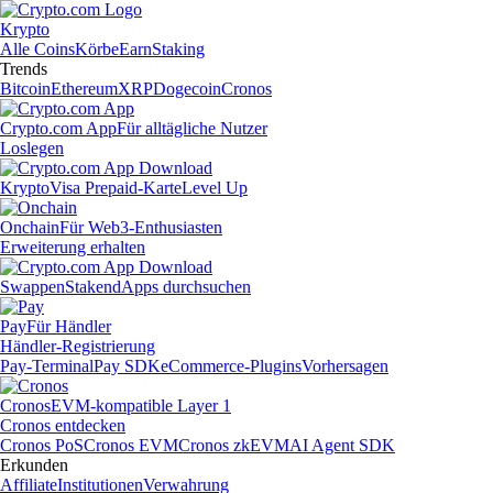
Krypto
Alle Coins
Körbe
Earn
Staking
Trends
Bitcoin
Ethereum
XRP
Dogecoin
Cronos
Crypto.com App
Für alltägliche Nutzer
Loslegen
Krypto
Visa Prepaid-Karte
Level Up
Onchain
Für Web3-Enthusiasten
Erweiterung erhalten
Swappen
Staken
dApps durchsuchen
Pay
Für Händler
Händler-Registrierung
Pay-Terminal
Pay SDK
eCommerce-Plugins
Vorhersagen
Cronos
EVM-kompatible Layer 1
Cronos entdecken
Cronos PoS
Cronos EVM
Cronos zkEVM
AI Agent SDK
Erkunden
Affiliate
Institutionen
Verwahrung