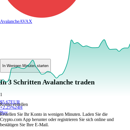
Avalanche
AVAX
In Wenigen Minuten starten
In 3 Schritten Avalanche traden
1
$
5.67
EUR
Konto erstellen
+
2.25
%
24H
Buy
Erstellen Sie Ihr Konto in wenigen Minuten. Laden Sie die
Crypto.com App herunter oder registrieren Sie sich online und
bestätigen Sie Ihre E-Mail.