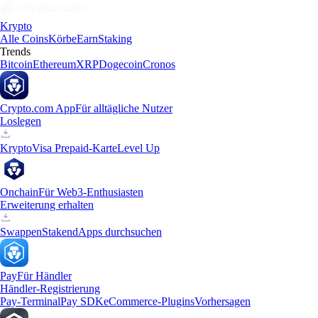
Krypto
Alle Coins
Körbe
Earn
Staking
Trends
Bitcoin
Ethereum
XRP
Dogecoin
Cronos
Crypto.com App
Für alltägliche Nutzer
Loslegen
Krypto
Visa Prepaid-Karte
Level Up
Onchain
Für Web3-Enthusiasten
Erweiterung erhalten
Swappen
Staken
dApps durchsuchen
Pay
Für Händler
Händler-Registrierung
Pay-Terminal
Pay SDK
eCommerce-Plugins
Vorhersagen