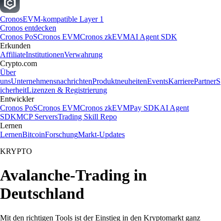
Cronos
EVM-kompatible Layer 1
Cronos entdecken
Cronos PoS
Cronos EVM
Cronos zkEVM
AI Agent SDK
Erkunden
Affiliate
Institutionen
Verwahrung
Crypto.com
Über
uns
Unternehmensnachrichten
Produktneuheiten
Events
Karriere
Partner
S
icherheit
Lizenzen & Registrierung
Entwickler
Cronos PoS
Cronos EVM
Cronos zkEVM
Pay SDK
AI Agent
SDK
MCP Servers
Trading Skill Repo
Lernen
Lernen
Bitcoin
Forschung
Markt-Updates
KRYPTO
Avalanche-Trading in
Deutschland
Mit den richtigen Tools ist der Einstieg in den Kryptomarkt ganz