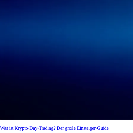
Was ist Krypto-Day-Trading? Der große Einsteiger-Guide