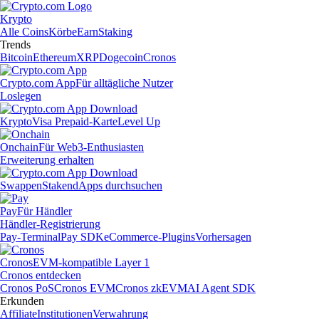
Krypto
Alle Coins
Körbe
Earn
Staking
Trends
Bitcoin
Ethereum
XRP
Dogecoin
Cronos
Crypto.com App
Für alltägliche Nutzer
Loslegen
Krypto
Visa Prepaid-Karte
Level Up
Onchain
Für Web3-Enthusiasten
Erweiterung erhalten
Swappen
Staken
dApps durchsuchen
Pay
Für Händler
Händler-Registrierung
Pay-Terminal
Pay SDK
eCommerce-Plugins
Vorhersagen
Cronos
EVM-kompatible Layer 1
Cronos entdecken
Cronos PoS
Cronos EVM
Cronos zkEVM
AI Agent SDK
Erkunden
Affiliate
Institutionen
Verwahrung