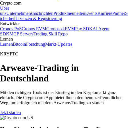
Crypto.com
Über
uns
Unternehmensnachrichten
Produktneuheiten
Events
Karriere
Partner
S
icherheit
Lizenzen & Registrierung
Entwickler
Cronos PoS
Cronos EVM
Cronos zkEVM
Pay SDK
AI Agent
SDK
MCP Servers
Trading Skill Repo
Lernen
Lernen
Bitcoin
Forschung
Markt-Updates
KRYPTO
Arweave-Trading in
Deutschland
Mit den richtigen Tools ist der Einstieg in den Kryptomarkt ganz
einfach. Die Crypto.com App bietet Ihnen den benutzerfreundlichen
Weg, um erfolgreich mit dem Arweave-Trading zu starten.
Jetzt starten