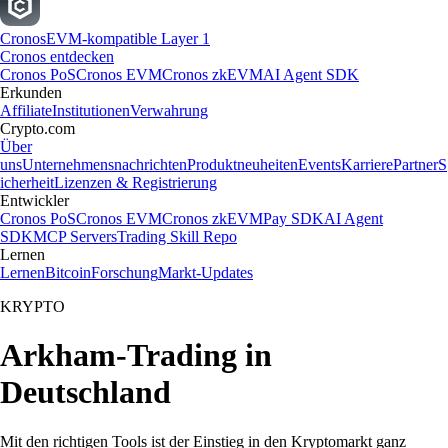
Cronos
EVM-kompatible Layer 1
Cronos entdecken
Cronos PoS
Cronos EVM
Cronos zkEVM
AI Agent SDK
Erkunden
Affiliate
Institutionen
Verwahrung
Crypto.com
Über
uns
Unternehmensnachrichten
Produktneuheiten
Events
Karriere
Partner
S
icherheit
Lizenzen & Registrierung
Entwickler
Cronos PoS
Cronos EVM
Cronos zkEVM
Pay SDK
AI Agent
SDK
MCP Servers
Trading Skill Repo
Lernen
Lernen
Bitcoin
Forschung
Markt-Updates
KRYPTO
Arkham-Trading in
Deutschland
Mit den richtigen Tools ist der Einstieg in den Kryptomarkt ganz