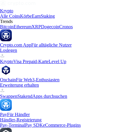
Krypto
Alle Coins
Körbe
Earn
Staking
Trends
Bitcoin
Ethereum
XRP
Dogecoin
Cronos
Crypto.com App
Für alltägliche Nutzer
Loslegen
Krypto
Visa Prepaid-Karte
Level Up
Onchain
Für Web3-Enthusiasten
Erweiterung erhalten
Swappen
Staken
dApps durchsuchen
Pay
Für Händler
Händler-Registrierung
Pay-Terminal
Pay SDK
eCommerce-Plugins