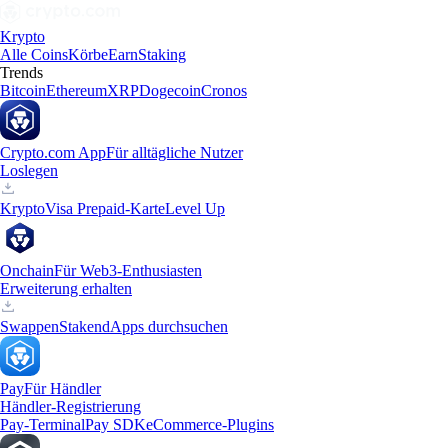
Krypto
Alle Coins
Körbe
Earn
Staking
Trends
Bitcoin
Ethereum
XRP
Dogecoin
Cronos
Crypto.com App
Für alltägliche Nutzer
Loslegen
Krypto
Visa Prepaid-Karte
Level Up
Onchain
Für Web3-Enthusiasten
Erweiterung erhalten
Swappen
Staken
dApps durchsuchen
Pay
Für Händler
Händler-Registrierung
Pay-Terminal
Pay SDK
eCommerce-Plugins