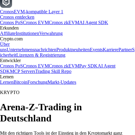
Cronos
EVM-kompatible Layer 1
Cronos entdecken
Cronos PoS
Cronos EVM
Cronos zkEVM
AI Agent SDK
Erkunden
Affiliate
Institutionen
Verwahrung
Crypto.com
Über
uns
Unternehmensnachrichten
Produktneuheiten
Events
Karriere
Partner
S
icherheit
Lizenzen & Registrierung
Entwickler
Cronos PoS
Cronos EVM
Cronos zkEVM
Pay SDK
AI Agent
SDK
MCP Servers
Trading Skill Repo
Lernen
Lernen
Bitcoin
Forschung
Markt-Updates
KRYPTO
Arena-Z-Trading in
Deutschland
Mit den richtigen Tools ist der Einstieg in den Kryptomarkt ganz