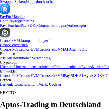
Swappen
Staken
dApps durchsuchen
Pay
Für Händler
Händler-Registrierung
Pay-Terminal
Pay SDK
eCommerce-Plugins
Vorhersagen
Cronos
EVM-kompatible Layer 1
Cronos entdecken
Cronos PoS
Cronos EVM
Cronos zkEVM
AI Agent SDK
Erkunden
Affiliate
Institutionen
Verwahrung
Crypto.com
Über uns
Unternehmensnachrichten
Produktneuheiten
Events
Karriere
Pa
Entwickler
Cronos PoS
Cronos EVM
Cronos zkEVM
Pay SDK
AI Agent SDK
MCP
Lernen
Lernen
Bitcoin
Forschung
Markt-Updates
KRYPTO
Aptos-Trading in Deutschland