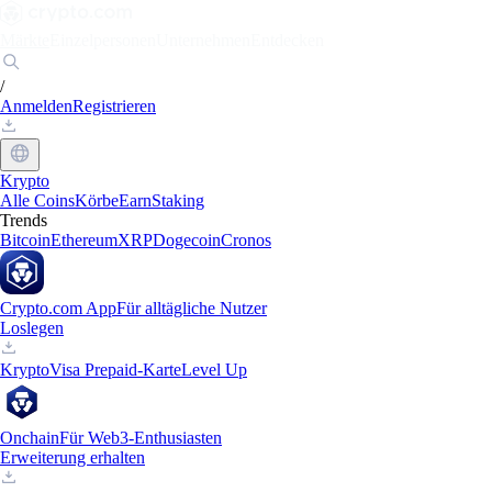
Märkte
Einzelpersonen
Unternehmen
Entdecken
/
Anmelden
Registrieren
Krypto
Alle Coins
Körbe
Earn
Staking
Trends
Bitcoin
Ethereum
XRP
Dogecoin
Cronos
Crypto.com App
Für alltägliche Nutzer
Loslegen
Krypto
Visa Prepaid-Karte
Level Up
Onchain
Für Web3-Enthusiasten
Erweiterung erhalten