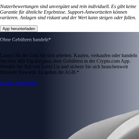
Nutzerbewertungen sind unvergütet und rein individuell. Es gibt keine
Garantie für ähnliche Ergebnisse. Support-Antwortzeiten können
variieren. Anlagen sind riskant und der Wert kann steigen oder fallen.
App herunterladen
Ohne Gebühren handeln*
Lassen Sie Ihr Geld für sich arbeiten. Kaufen, verkaufen oder handeln
Sie über 400 Top-Kryptos ohne Gebühren in der Crypto.com App.
Werden Sie Teil von Level Up und sichern Sie sich branchenweit
führende Rewards. Es gelten die AGB.*
Level Up beitreten