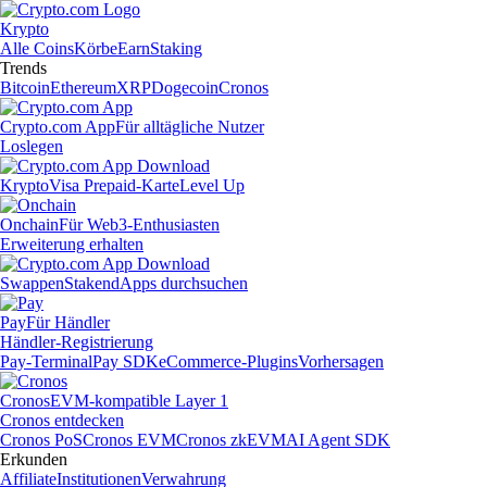
Krypto
Alle Coins
Körbe
Earn
Staking
Trends
Bitcoin
Ethereum
XRP
Dogecoin
Cronos
Crypto.com App
Für alltägliche Nutzer
Loslegen
Krypto
Visa Prepaid-Karte
Level Up
Onchain
Für Web3-Enthusiasten
Erweiterung erhalten
Swappen
Staken
dApps durchsuchen
Pay
Für Händler
Händler-Registrierung
Pay-Terminal
Pay SDK
eCommerce-Plugins
Vorhersagen
Cronos
EVM-kompatible Layer 1
Cronos entdecken
Cronos PoS
Cronos EVM
Cronos zkEVM
AI Agent SDK
Erkunden
Affiliate
Institutionen
Verwahrung