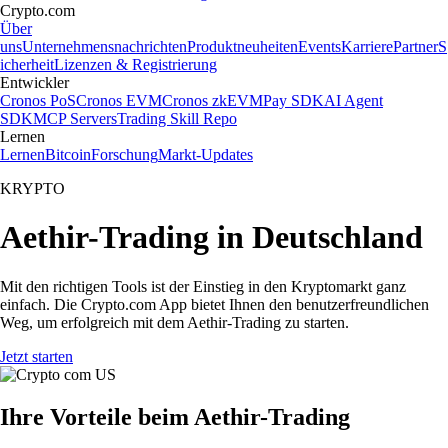
Crypto.com
Über
uns
Unternehmensnachrichten
Produktneuheiten
Events
Karriere
Partner
S
icherheit
Lizenzen & Registrierung
Entwickler
Cronos PoS
Cronos EVM
Cronos zkEVM
Pay SDK
AI Agent
SDK
MCP Servers
Trading Skill Repo
Lernen
Lernen
Bitcoin
Forschung
Markt-Updates
KRYPTO
Aethir-Trading in Deutschland
Mit den richtigen Tools ist der Einstieg in den Kryptomarkt ganz
einfach. Die Crypto.com App bietet Ihnen den benutzerfreundlichen
Weg, um erfolgreich mit dem Aethir-Trading zu starten.
Jetzt starten
Ihre Vorteile beim Aethir-Trading