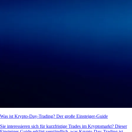
Was ist Krypto-Day-Trading? Der große Einsteiger-Guide
Sie interessieren sich für kurzfristige Trades im Kryptomarkt? Dieser
Einsteiger-Guide erklärt verständlich, was Krypto-Day-Trading ist,