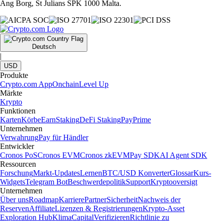
Ang Borg, St Julians SPK 1000 Malta.
Deutsch
|
USD
Produkte
Crypto.com App
Onchain
Level Up
Märkte
Krypto
Funktionen
Karten
Körbe
Earn
Staking
DeFi Staking
Pay
Prime
Unternehmen
Verwahrung
Pay für Händler
Entwickler
Cronos PoS
Cronos EVM
Cronos zkEVM
Pay SDK
AI Agent SDK
Ressourcen
Forschung
Markt-Updates
Lernen
BTC/USD Konverter
Glossar
Kurs-
Widgets
Telegram Bot
Beschwerdepolitik
Support
Kryptooversigt
Unternehmen
Über uns
Roadmap
Karriere
Partner
Sicherheit
Nachweis der
Reserven
Affiliate
Lizenzen & Registrierungen
Krypto-Asset
Exploration Hub
Klima
Capital
Verifizieren
Richtlinie zu