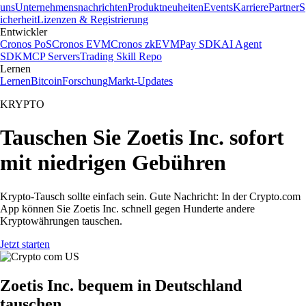
uns
Unternehmensnachrichten
Produktneuheiten
Events
Karriere
Partner
S
icherheit
Lizenzen & Registrierung
Entwickler
Cronos PoS
Cronos EVM
Cronos zkEVM
Pay SDK
AI Agent
SDK
MCP Servers
Trading Skill Repo
Lernen
Lernen
Bitcoin
Forschung
Markt-Updates
KRYPTO
Tauschen Sie Zoetis Inc. sofort
mit niedrigen Gebühren
Krypto-Tausch sollte einfach sein. Gute Nachricht: In der Crypto.com
App können Sie Zoetis Inc. schnell gegen Hunderte andere
Kryptowährungen tauschen.
Jetzt starten
Zoetis Inc. bequem in Deutschland
tauschen