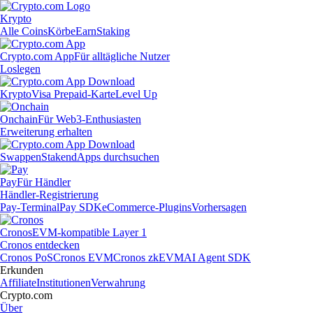
Krypto
Alle Coins
Körbe
Earn
Staking
Crypto.com App
Für alltägliche Nutzer
Loslegen
Krypto
Visa Prepaid-Karte
Level Up
Onchain
Für Web3-Enthusiasten
Erweiterung erhalten
Swappen
Staken
dApps durchsuchen
Pay
Für Händler
Händler-Registrierung
Pay-Terminal
Pay SDK
eCommerce-Plugins
Vorhersagen
Cronos
EVM-kompatible Layer 1
Cronos entdecken
Cronos PoS
Cronos EVM
Cronos zkEVM
AI Agent SDK
Erkunden
Affiliate
Institutionen
Verwahrung
Crypto.com
Über