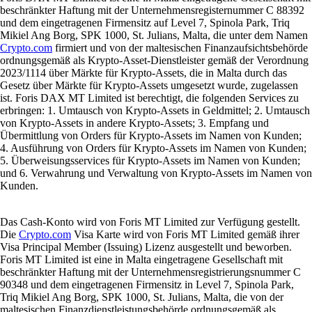
beschränkter Haftung mit der Unternehmensregisternummer C 88392
und dem eingetragenen Firmensitz auf Level 7, Spinola Park, Triq
Mikiel Ang Borg, SPK 1000, St. Julians, Malta, die unter dem Namen
Crypto.com
firmiert und von der maltesischen Finanzaufsichtsbehörde
ordnungsgemäß als Krypto-Asset-Dienstleister gemäß der Verordnung
2023/1114 über Märkte für Krypto-Assets, die in Malta durch das
Gesetz über Märkte für Krypto-Assets umgesetzt wurde, zugelassen
ist. Foris DAX MT Limited ist berechtigt, die folgenden Services zu
erbringen: 1. Umtausch von Krypto-Assets in Geldmittel; 2. Umtausch
von Krypto-Assets in andere Krypto-Assets; 3. Empfang und
Übermittlung von Orders für Krypto-Assets im Namen von Kunden;
4. Ausführung von Orders für Krypto-Assets im Namen von Kunden;
5. Überweisungsservices für Krypto-Assets im Namen von Kunden;
und 6. Verwahrung und Verwaltung von Krypto-Assets im Namen von
Kunden.
Das Cash-Konto wird von Foris MT Limited zur Verfügung gestellt.
Die
Crypto.com
Visa Karte wird von Foris MT Limited gemäß ihrer
Visa Principal Member (Issuing) Lizenz ausgestellt und beworben.
Foris MT Limited ist eine in Malta eingetragene Gesellschaft mit
beschränkter Haftung mit der Unternehmensregistrierungsnummer C
90348 und dem eingetragenen Firmensitz in Level 7, Spinola Park,
Triq Mikiel Ang Borg, SPK 1000, St. Julians, Malta, die von der
maltesischen Finanzdienstleistungsbehörde ordnungsgemäß als