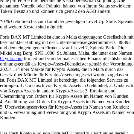
Bitte prüfen Sie Ihre persönliche Risikobereitschaft sorgfältig. Alle
genannten Vorteile oder Prämien hängen von Ihrem Status sowie dem
Token-Besitz ab und können sich gemäß den AGB ändern.
*0 % Gebühren bis zum Limit der jeweiligen Level-Up-Stufe. Spreads
und weitere Kosten sind möglich.
Foris DAX MT Limited ist eine in Malta eingetragene Gesellschaft mit
beschränkter Haftung mit der Unternehmensregisternummer C 88392
und dem eingetragenen Firmensitz auf Level 7, Spinola Park, Triq
Mikiel Ang Borg, SPK 1000, St. Julians, Malta, die unter dem Namen
Crypto.com
firmiert und von der maltesischen Finanzaufsichtsbehörde
ordnungsgemäß als Krypto-Asset-Dienstleister gemäß der Verordnung
2023/1114 über Märkte für Krypto-Assets, die in Malta durch das
Gesetz über Märkte für Krypto-Assets umgesetzt wurde, zugelassen
ist. Foris DAX MT Limited ist berechtigt, die folgenden Services zu
erbringen: 1. Umtausch von Krypto-Assets in Geldmittel; 2. Umtausch
von Krypto-Assets in andere Krypto-Assets; 3. Empfang und
Übermittlung von Orders für Krypto-Assets im Namen von Kunden;
4. Ausführung von Orders für Krypto-Assets im Namen von Kunden;
5. Überweisungsservices für Krypto-Assets im Namen von Kunden;
und 6. Verwahrung und Verwaltung von Krypto-Assets im Namen von
Kunden.
Das Cash-Konto wird von Foris MT Limited zur Verfügung gestellt.