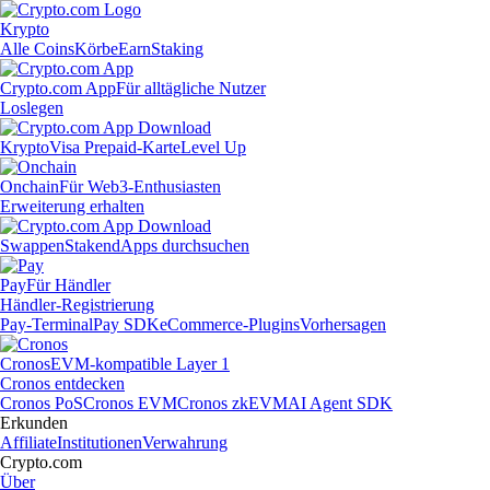
Krypto
Alle Coins
Körbe
Earn
Staking
Crypto.com App
Für alltägliche Nutzer
Loslegen
Krypto
Visa Prepaid-Karte
Level Up
Onchain
Für Web3-Enthusiasten
Erweiterung erhalten
Swappen
Staken
dApps durchsuchen
Pay
Für Händler
Händler-Registrierung
Pay-Terminal
Pay SDK
eCommerce-Plugins
Vorhersagen
Cronos
EVM-kompatible Layer 1
Cronos entdecken
Cronos PoS
Cronos EVM
Cronos zkEVM
AI Agent SDK
Erkunden
Affiliate
Institutionen
Verwahrung
Crypto.com
Über