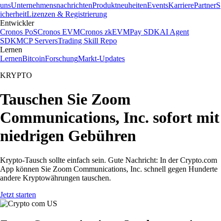
uns
Unternehmensnachrichten
Produktneuheiten
Events
Karriere
Partner
S
icherheit
Lizenzen & Registrierung
Entwickler
Cronos PoS
Cronos EVM
Cronos zkEVM
Pay SDK
AI Agent
SDK
MCP Servers
Trading Skill Repo
Lernen
Lernen
Bitcoin
Forschung
Markt-Updates
KRYPTO
Tauschen Sie Zoom
Communications, Inc. sofort mit
niedrigen Gebühren
Krypto-Tausch sollte einfach sein. Gute Nachricht: In der Crypto.com
App können Sie Zoom Communications, Inc. schnell gegen Hunderte
andere Kryptowährungen tauschen.
Jetzt starten