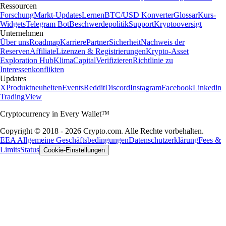
Ressourcen
Forschung
Markt-Updates
Lernen
BTC/USD Konverter
Glossar
Kurs-
Widgets
Telegram Bot
Beschwerdepolitik
Support
Kryptooversigt
Unternehmen
Über uns
Roadmap
Karriere
Partner
Sicherheit
Nachweis der
Reserven
Affiliate
Lizenzen & Registrierungen
Krypto-Asset
Exploration Hub
Klima
Capital
Verifizieren
Richtlinie zu
Interessenkonflikten
Updates
X
Produktneuheiten
Events
Reddit
Discord
Instagram
Facebook
Linkedin
TradingView
Cryptocurrency in Every Wallet™
Copyright © 2018 - 2026 Crypto.com. Alle Rechte vorbehalten.
EEA Allgemeine Geschäftsbedingungen
Datenschutzerklärung
Fees &
Limits
Status
Cookie-Einstellungen