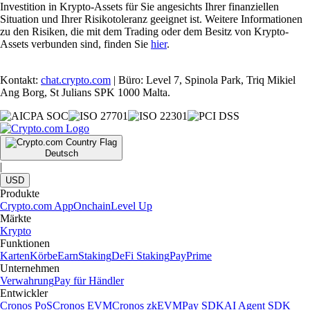
Investition in Krypto-Assets für Sie angesichts Ihrer finanziellen
Situation und Ihrer Risikotoleranz geeignet ist. Weitere Informationen
zu den Risiken, die mit dem Trading oder dem Besitz von Krypto-
Assets verbunden sind, finden Sie
hier
.
Kontakt:
chat.crypto.com
| Büro: Level 7, Spinola Park, Triq Mikiel
Ang Borg, St Julians SPK 1000 Malta.
Deutsch
|
USD
Produkte
Crypto.com App
Onchain
Level Up
Märkte
Krypto
Funktionen
Karten
Körbe
Earn
Staking
DeFi Staking
Pay
Prime
Unternehmen
Verwahrung
Pay für Händler
Entwickler
Cronos PoS
Cronos EVM
Cronos zkEVM
Pay SDK
AI Agent SDK