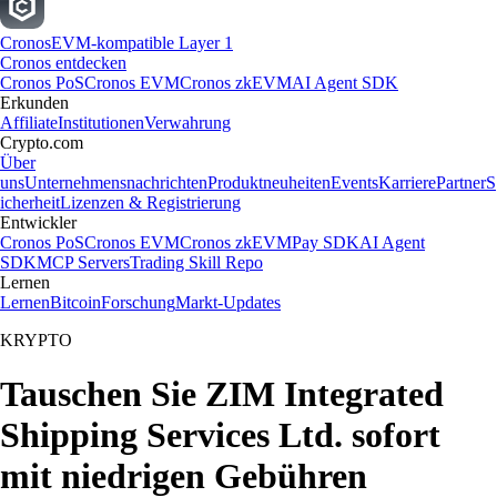
Cronos
EVM-kompatible Layer 1
Cronos entdecken
Cronos PoS
Cronos EVM
Cronos zkEVM
AI Agent SDK
Erkunden
Affiliate
Institutionen
Verwahrung
Crypto.com
Über
uns
Unternehmensnachrichten
Produktneuheiten
Events
Karriere
Partner
S
icherheit
Lizenzen & Registrierung
Entwickler
Cronos PoS
Cronos EVM
Cronos zkEVM
Pay SDK
AI Agent
SDK
MCP Servers
Trading Skill Repo
Lernen
Lernen
Bitcoin
Forschung
Markt-Updates
KRYPTO
Tauschen Sie ZIM Integrated
Shipping Services Ltd. sofort
mit niedrigen Gebühren