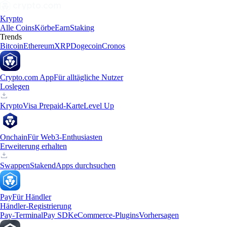
Krypto
Alle Coins
Körbe
Earn
Staking
Trends
Bitcoin
Ethereum
XRP
Dogecoin
Cronos
Crypto.com App
Für alltägliche Nutzer
Loslegen
Krypto
Visa Prepaid-Karte
Level Up
Onchain
Für Web3-Enthusiasten
Erweiterung erhalten
Swappen
Staken
dApps durchsuchen
Pay
Für Händler
Händler-Registrierung
Pay-Terminal
Pay SDK
eCommerce-Plugins
Vorhersagen