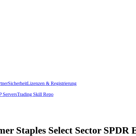
rtner
Sicherheit
Lizenzen & Registrierung
 Servers
Trading Skill Repo
mer Staples Select Sector SPDR E