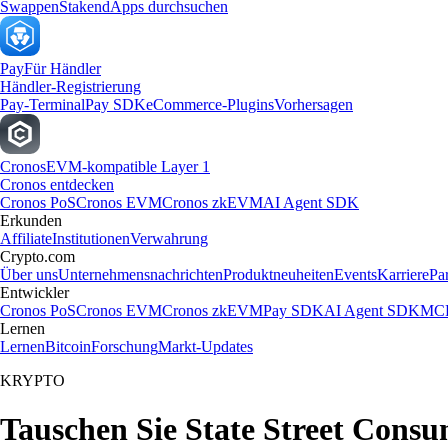
Swappen
Staken
dApps durchsuchen
Pay
Für Händler
Händler-Registrierung
Pay-Terminal
Pay SDK
eCommerce-Plugins
Vorhersagen
Cronos
EVM-kompatible Layer 1
Cronos entdecken
Cronos PoS
Cronos EVM
Cronos zkEVM
AI Agent SDK
Erkunden
Affiliate
Institutionen
Verwahrung
Crypto.com
Über uns
Unternehmensnachrichten
Produktneuheiten
Events
Karriere
Pa
Entwickler
Cronos PoS
Cronos EVM
Cronos zkEVM
Pay SDK
AI Agent SDK
MCP
Lernen
Lernen
Bitcoin
Forschung
Markt-Updates
KRYPTO
Tauschen Sie State Street Consu