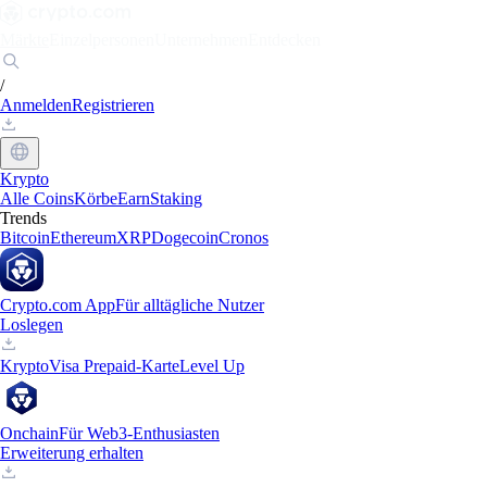
Märkte
Einzelpersonen
Unternehmen
Entdecken
/
Anmelden
Registrieren
Krypto
Alle Coins
Körbe
Earn
Staking
Trends
Bitcoin
Ethereum
XRP
Dogecoin
Cronos
Crypto.com App
Für alltägliche Nutzer
Loslegen
Krypto
Visa Prepaid-Karte
Level Up
Onchain
Für Web3-Enthusiasten
Erweiterung erhalten