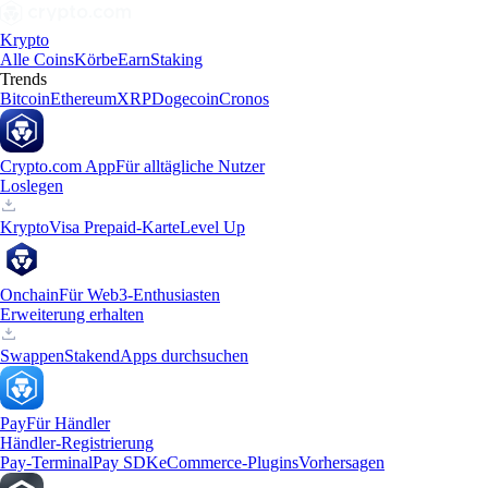
Krypto
Alle Coins
Körbe
Earn
Staking
Trends
Bitcoin
Ethereum
XRP
Dogecoin
Cronos
Crypto.com App
Für alltägliche Nutzer
Loslegen
Krypto
Visa Prepaid-Karte
Level Up
Onchain
Für Web3-Enthusiasten
Erweiterung erhalten
Swappen
Staken
dApps durchsuchen
Pay
Für Händler
Händler-Registrierung
Pay-Terminal
Pay SDK
eCommerce-Plugins
Vorhersagen