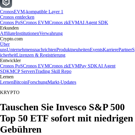
Cronos
EVM-kompatible Layer 1
Cronos entdecken
Cronos PoS
Cronos EVM
Cronos zkEVM
AI Agent SDK
Erkunden
Affiliate
Institutionen
Verwahrung
Crypto.com
Über
uns
Unternehmensnachrichten
Produktneuheiten
Events
Karriere
Partner
S
icherheit
Lizenzen & Registrierung
Entwickler
Cronos PoS
Cronos EVM
Cronos zkEVM
Pay SDK
AI Agent
SDK
MCP Servers
Trading Skill Repo
Lernen
Lernen
Bitcoin
Forschung
Markt-Updates
KRYPTO
Tauschen Sie Invesco S&P 500
Top 50 ETF sofort mit niedrigen
Gebühren