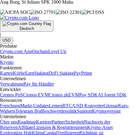
Ang Borg, St Julians SPK 1000 Malta.
Deutsch
|
USD
Produkte
Crypto.com App
Onchain
Level Up
Märkte
Krypto
Funktionen
Karten
Körbe
Earn
Staking
DeFi Staking
Pay
Prime
Unternehmen
Verwahrung
Pay für Händler
Entwickler
Cronos PoS
Cronos EVM
Cronos zkEVM
Pay SDK
AI Agent SDK
Ressourcen
Forschung
Markt-Updates
Lernen
BTC/USD Konverter
Glossar
Kurs-
Widgets
Telegram Bot
Beschwerdepolitik
Support
Kryptooversigt
Unternehmen
Über uns
Roadmap
Karriere
Partner
Sicherheit
Nachweis der
Reserven
Affiliate
Lizenzen & Registrierungen
Krypto-Asset
Exploration Hub
Klima
Capital
Verifizieren
Richtlinie zu