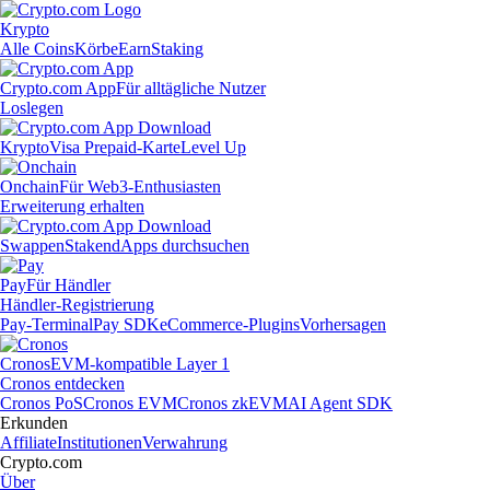
Krypto
Alle Coins
Körbe
Earn
Staking
Crypto.com App
Für alltägliche Nutzer
Loslegen
Krypto
Visa Prepaid-Karte
Level Up
Onchain
Für Web3-Enthusiasten
Erweiterung erhalten
Swappen
Staken
dApps durchsuchen
Pay
Für Händler
Händler-Registrierung
Pay-Terminal
Pay SDK
eCommerce-Plugins
Vorhersagen
Cronos
EVM-kompatible Layer 1
Cronos entdecken
Cronos PoS
Cronos EVM
Cronos zkEVM
AI Agent SDK
Erkunden
Affiliate
Institutionen
Verwahrung
Crypto.com
Über