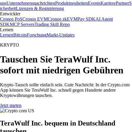
uns
Unternehmensnachrichten
Produktneuheiten
Events
Karriere
Partner
S
icherheit
Lizenzen & Registrierung
Entwickler
Cronos PoS
Cronos EVM
Cronos zkEVM
Pay SDK
AI Agent
SDK
MCP Servers
Trading Skill Repo
Lernen
Lernen
Bitcoin
Forschung
Markt-Updates
KRYPTO
Tauschen Sie TeraWulf Inc.
sofort mit niedrigen Gebühren
Krypto-Tausch sollte einfach sein. Gute Nachricht: In der Crypto.com
App können Sie TeraWulf Inc. schnell gegen Hunderte andere
Kryptowährungen tauschen.
Jetzt starten
TeraWulf Inc. bequem in Deutschland
tauschen