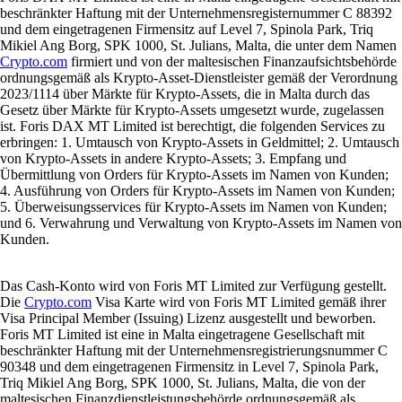
beschränkter Haftung mit der Unternehmensregisternummer C 88392
und dem eingetragenen Firmensitz auf Level 7, Spinola Park, Triq
Mikiel Ang Borg, SPK 1000, St. Julians, Malta, die unter dem Namen
Crypto.com
firmiert und von der maltesischen Finanzaufsichtsbehörde
ordnungsgemäß als Krypto-Asset-Dienstleister gemäß der Verordnung
2023/1114 über Märkte für Krypto-Assets, die in Malta durch das
Gesetz über Märkte für Krypto-Assets umgesetzt wurde, zugelassen
ist. Foris DAX MT Limited ist berechtigt, die folgenden Services zu
erbringen: 1. Umtausch von Krypto-Assets in Geldmittel; 2. Umtausch
von Krypto-Assets in andere Krypto-Assets; 3. Empfang und
Übermittlung von Orders für Krypto-Assets im Namen von Kunden;
4. Ausführung von Orders für Krypto-Assets im Namen von Kunden;
5. Überweisungsservices für Krypto-Assets im Namen von Kunden;
und 6. Verwahrung und Verwaltung von Krypto-Assets im Namen von
Kunden.
Das Cash-Konto wird von Foris MT Limited zur Verfügung gestellt.
Die
Crypto.com
Visa Karte wird von Foris MT Limited gemäß ihrer
Visa Principal Member (Issuing) Lizenz ausgestellt und beworben.
Foris MT Limited ist eine in Malta eingetragene Gesellschaft mit
beschränkter Haftung mit der Unternehmensregistrierungsnummer C
90348 und dem eingetragenen Firmensitz in Level 7, Spinola Park,
Triq Mikiel Ang Borg, SPK 1000, St. Julians, Malta, die von der
maltesischen Finanzdienstleistungsbehörde ordnungsgemäß als