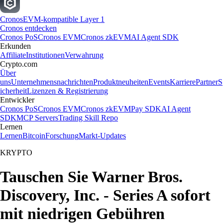
Cronos
EVM-kompatible Layer 1
Cronos entdecken
Cronos PoS
Cronos EVM
Cronos zkEVM
AI Agent SDK
Erkunden
Affiliate
Institutionen
Verwahrung
Crypto.com
Über
uns
Unternehmensnachrichten
Produktneuheiten
Events
Karriere
Partner
S
icherheit
Lizenzen & Registrierung
Entwickler
Cronos PoS
Cronos EVM
Cronos zkEVM
Pay SDK
AI Agent
SDK
MCP Servers
Trading Skill Repo
Lernen
Lernen
Bitcoin
Forschung
Markt-Updates
KRYPTO
Tauschen Sie Warner Bros.
Discovery, Inc. - Series A sofort
mit niedrigen Gebühren