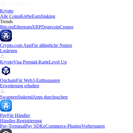
Krypto
Alle Coins
Körbe
Earn
Staking
Trends
Bitcoin
Ethereum
XRP
Dogecoin
Cronos
Crypto.com App
Für alltägliche Nutzer
Loslegen
Krypto
Visa Prepaid-Karte
Level Up
Onchain
Für Web3-Enthusiasten
Erweiterung erhalten
Swappen
Staken
dApps durchsuchen
Pay
Für Händler
Händler-Registrierung
Pay-Terminal
Pay SDK
eCommerce-Plugins
Vorhersagen