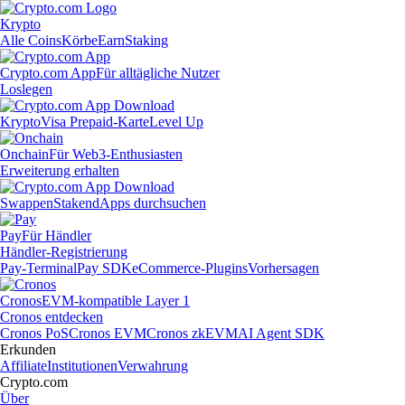
Krypto
Alle Coins
Körbe
Earn
Staking
Crypto.com App
Für alltägliche Nutzer
Loslegen
Krypto
Visa Prepaid-Karte
Level Up
Onchain
Für Web3-Enthusiasten
Erweiterung erhalten
Swappen
Staken
dApps durchsuchen
Pay
Für Händler
Händler-Registrierung
Pay-Terminal
Pay SDK
eCommerce-Plugins
Vorhersagen
Cronos
EVM-kompatible Layer 1
Cronos entdecken
Cronos PoS
Cronos EVM
Cronos zkEVM
AI Agent SDK
Erkunden
Affiliate
Institutionen
Verwahrung
Crypto.com
Über