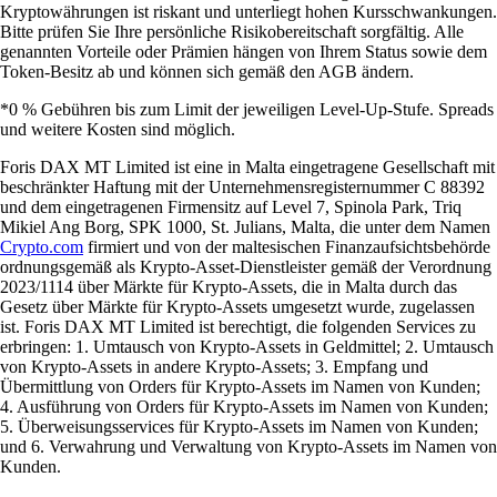
Kryptowährungen ist riskant und unterliegt hohen Kursschwankungen.
Bitte prüfen Sie Ihre persönliche Risikobereitschaft sorgfältig. Alle
genannten Vorteile oder Prämien hängen von Ihrem Status sowie dem
Token-Besitz ab und können sich gemäß den AGB ändern.
*0 % Gebühren bis zum Limit der jeweiligen Level-Up-Stufe. Spreads
und weitere Kosten sind möglich.
Foris DAX MT Limited ist eine in Malta eingetragene Gesellschaft mit
beschränkter Haftung mit der Unternehmensregisternummer C 88392
und dem eingetragenen Firmensitz auf Level 7, Spinola Park, Triq
Mikiel Ang Borg, SPK 1000, St. Julians, Malta, die unter dem Namen
Crypto.com
firmiert und von der maltesischen Finanzaufsichtsbehörde
ordnungsgemäß als Krypto-Asset-Dienstleister gemäß der Verordnung
2023/1114 über Märkte für Krypto-Assets, die in Malta durch das
Gesetz über Märkte für Krypto-Assets umgesetzt wurde, zugelassen
ist. Foris DAX MT Limited ist berechtigt, die folgenden Services zu
erbringen: 1. Umtausch von Krypto-Assets in Geldmittel; 2. Umtausch
von Krypto-Assets in andere Krypto-Assets; 3. Empfang und
Übermittlung von Orders für Krypto-Assets im Namen von Kunden;
4. Ausführung von Orders für Krypto-Assets im Namen von Kunden;
5. Überweisungsservices für Krypto-Assets im Namen von Kunden;
und 6. Verwahrung und Verwaltung von Krypto-Assets im Namen von
Kunden.