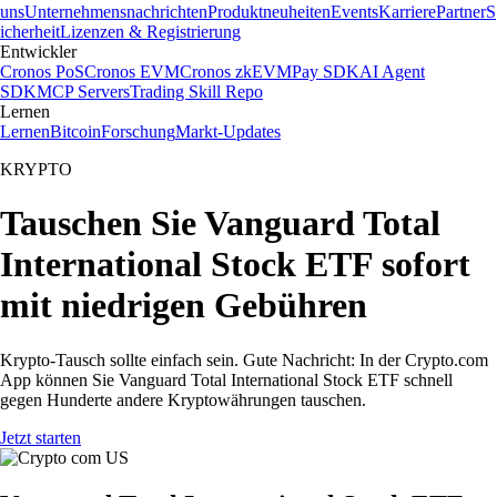
uns
Unternehmensnachrichten
Produktneuheiten
Events
Karriere
Partner
S
icherheit
Lizenzen & Registrierung
Entwickler
Cronos PoS
Cronos EVM
Cronos zkEVM
Pay SDK
AI Agent
SDK
MCP Servers
Trading Skill Repo
Lernen
Lernen
Bitcoin
Forschung
Markt-Updates
KRYPTO
Tauschen Sie Vanguard Total
International Stock ETF sofort
mit niedrigen Gebühren
Krypto-Tausch sollte einfach sein. Gute Nachricht: In der Crypto.com
App können Sie Vanguard Total International Stock ETF schnell
gegen Hunderte andere Kryptowährungen tauschen.
Jetzt starten