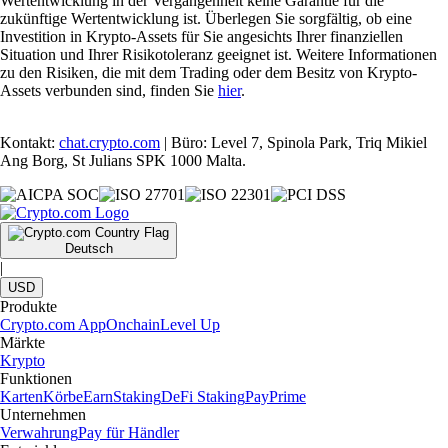
Wertentwicklung in der Vergangenheit keine Garantie für die
zukünftige Wertentwicklung ist. Überlegen Sie sorgfältig, ob eine
Investition in Krypto-Assets für Sie angesichts Ihrer finanziellen
Situation und Ihrer Risikotoleranz geeignet ist. Weitere Informationen
zu den Risiken, die mit dem Trading oder dem Besitz von Krypto-
Assets verbunden sind, finden Sie
hier
.
Kontakt:
chat.crypto.com
| Büro: Level 7, Spinola Park, Triq Mikiel
Ang Borg, St Julians SPK 1000 Malta.
Deutsch
|
USD
Produkte
Crypto.com App
Onchain
Level Up
Märkte
Krypto
Funktionen
Karten
Körbe
Earn
Staking
DeFi Staking
Pay
Prime
Unternehmen
Verwahrung
Pay für Händler