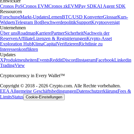
Entwickler
Cronos PoS
Cronos EVM
Cronos zkEVM
Pay SDK
AI Agent SDK
Ressourcen
Forschung
Markt-Updates
Lernen
BTC/USD Konverter
Glossar
Kurs-
Widgets
Telegram Bot
Beschwerdepolitik
Support
Kryptooversigt
Unternehmen
Über uns
Roadmap
Karriere
Partner
Sicherheit
Nachweis der
Reserven
Affiliate
Lizenzen & Registrierungen
Krypto-Asset
Exploration Hub
Klima
Capital
Verifizieren
Richtlinie zu
Interessenkonflikten
Updates
X
Produktneuheiten
Events
Reddit
Discord
Instagram
Facebook
Linkedin
TradingView
Cryptocurrency in Every Wallet™
Copyright © 2018 - 2026 Crypto.com. Alle Rechte vorbehalten.
EEA Allgemeine Geschäftsbedingungen
Datenschutzerklärung
Fees &
Limits
Status
Cookie-Einstellungen