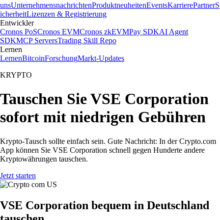
uns
Unternehmensnachrichten
Produktneuheiten
Events
Karriere
Partner
S
icherheit
Lizenzen & Registrierung
Entwickler
Cronos PoS
Cronos EVM
Cronos zkEVM
Pay SDK
AI Agent
SDK
MCP Servers
Trading Skill Repo
Lernen
Lernen
Bitcoin
Forschung
Markt-Updates
KRYPTO
Tauschen Sie VSE Corporation
sofort mit niedrigen Gebühren
Krypto-Tausch sollte einfach sein. Gute Nachricht: In der Crypto.com
App können Sie VSE Corporation schnell gegen Hunderte andere
Kryptowährungen tauschen.
Jetzt starten
VSE Corporation bequem in Deutschland
tauschen