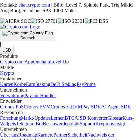
Kontakt:
chat.crypto.com
| Büro: Level 7, Spinola Park, Triq Mikiel
Ang Borg, St Julians SPK 1000 Malta.
Deutsch
|
USD
Produkte
Crypto.com App
Onchain
Level Up
Märkte
Krypto
Funktionen
Karten
Körbe
Earn
Staking
DeFi Staking
Pay
Prime
Unternehmen
Verwahrung
Pay für Händler
Entwickler
Cronos PoS
Cronos EVM
Cronos zkEVM
Pay SDK
AI Agent SDK
Ressourcen
Forschung
Markt-Updates
Lernen
BTC/USD Konverter
Glossar
Kurs-
Widgets
Telegram Bot
Beschwerdepolitik
Support
Kryptooversigt
Unternehmen
Über uns
Roadmap
Karriere
Partner
Sicherheit
Nachweis der