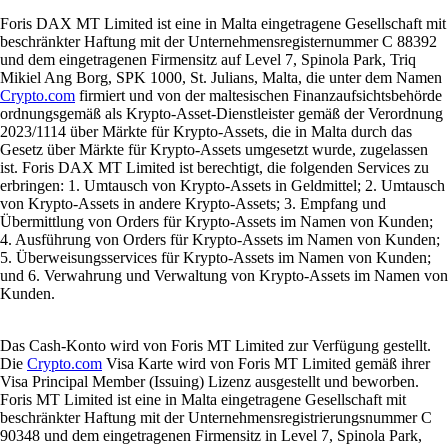
Foris DAX MT Limited ist eine in Malta eingetragene Gesellschaft mit
beschränkter Haftung mit der Unternehmensregisternummer C 88392
und dem eingetragenen Firmensitz auf Level 7, Spinola Park, Triq
Mikiel Ang Borg, SPK 1000, St. Julians, Malta, die unter dem Namen
Crypto.com
firmiert und von der maltesischen Finanzaufsichtsbehörde
ordnungsgemäß als Krypto-Asset-Dienstleister gemäß der Verordnung
2023/1114 über Märkte für Krypto-Assets, die in Malta durch das
Gesetz über Märkte für Krypto-Assets umgesetzt wurde, zugelassen
ist. Foris DAX MT Limited ist berechtigt, die folgenden Services zu
erbringen: 1. Umtausch von Krypto-Assets in Geldmittel; 2. Umtausch
von Krypto-Assets in andere Krypto-Assets; 3. Empfang und
Übermittlung von Orders für Krypto-Assets im Namen von Kunden;
4. Ausführung von Orders für Krypto-Assets im Namen von Kunden;
5. Überweisungsservices für Krypto-Assets im Namen von Kunden;
und 6. Verwahrung und Verwaltung von Krypto-Assets im Namen von
Kunden.
Das Cash-Konto wird von Foris MT Limited zur Verfügung gestellt.
Die
Crypto.com
Visa Karte wird von Foris MT Limited gemäß ihrer
Visa Principal Member (Issuing) Lizenz ausgestellt und beworben.
Foris MT Limited ist eine in Malta eingetragene Gesellschaft mit
beschränkter Haftung mit der Unternehmensregistrierungsnummer C
90348 und dem eingetragenen Firmensitz in Level 7, Spinola Park,