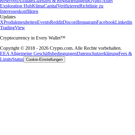
Reserven
Affiliate
Lizenzen & Registrierungen
Krypto-Asset
Exploration Hub
Klima
Capital
Verifizieren
Richtlinie zu
Interessenkonflikten
Updates
X
Produktneuheiten
Events
Reddit
Discord
Instagram
Facebook
Linkedin
TradingView
Cryptocurrency in Every Wallet™
Copyright © 2018 - 2026 Crypto.com. Alle Rechte vorbehalten.
EEA Allgemeine Geschäftsbedingungen
Datenschutzerklärung
Fees &
Limits
Status
Cookie-Einstellungen