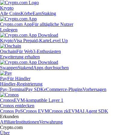
Krypto
Alle Coins
Körbe
Earn
Staking
Crypto.com App
Für alltägliche Nutzer
Loslegen
Krypto
Visa Prepaid-Karte
Level Up
Onchain
Für Web3-Enthusiasten
Erweiterung erhalten
Swappen
Staken
dApps durchsuchen
Pay
Für Händler
Händler-Registrierung
Pay-Terminal
Pay SDK
eCommerce-Plugins
Vorhersagen
Cronos
EVM-kompatible Layer 1
Cronos entdecken
Cronos PoS
Cronos EVM
Cronos zkEVM
AI Agent SDK
Erkunden
Affiliate
Institutionen
Verwahrung
Crypto.com
Über