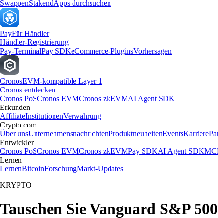
Swappen
Staken
dApps durchsuchen
Pay
Für Händler
Händler-Registrierung
Pay-Terminal
Pay SDK
eCommerce-Plugins
Vorhersagen
Cronos
EVM-kompatible Layer 1
Cronos entdecken
Cronos PoS
Cronos EVM
Cronos zkEVM
AI Agent SDK
Erkunden
Affiliate
Institutionen
Verwahrung
Crypto.com
Über uns
Unternehmensnachrichten
Produktneuheiten
Events
Karriere
Pa
Entwickler
Cronos PoS
Cronos EVM
Cronos zkEVM
Pay SDK
AI Agent SDK
MCP
Lernen
Lernen
Bitcoin
Forschung
Markt-Updates
KRYPTO
Tauschen Sie Vanguard S&P 500