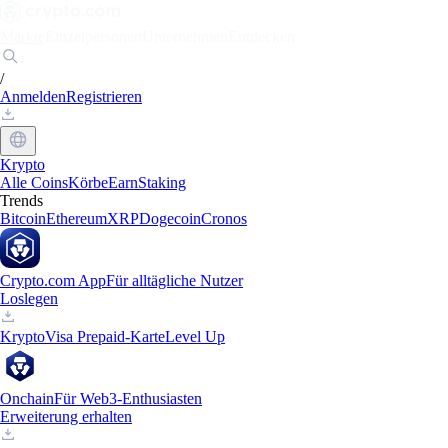
Märkte
Einzelpersonen
Unternehmen
Entdecken
/
Anmelden
Registrieren
Krypto
Alle Coins
Körbe
Earn
Staking
Trends
Bitcoin
Ethereum
XRP
Dogecoin
Cronos
Crypto.com App
Für alltägliche Nutzer
Loslegen
Krypto
Visa Prepaid-Karte
Level Up
Onchain
Für Web3-Enthusiasten
Erweiterung erhalten