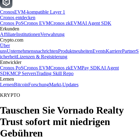
Cronos
EVM-kompatible Layer 1
Cronos entdecken
Cronos PoS
Cronos EVM
Cronos zkEVM
AI Agent SDK
Erkunden
Affiliate
Institutionen
Verwahrung
Crypto.com
Über
uns
Unternehmensnachrichten
Produktneuheiten
Events
Karriere
Partner
S
icherheit
Lizenzen & Registrierung
Entwickler
Cronos PoS
Cronos EVM
Cronos zkEVM
Pay SDK
AI Agent
SDK
MCP Servers
Trading Skill Repo
Lernen
Lernen
Bitcoin
Forschung
Markt-Updates
KRYPTO
Tauschen Sie Vornado Realty
Trust sofort mit niedrigen
Gebühren