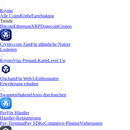
Krypto
Alle Coins
Körbe
Earn
Staking
Trends
Bitcoin
Ethereum
XRP
Dogecoin
Cronos
Crypto.com App
Für alltägliche Nutzer
Loslegen
Krypto
Visa Prepaid-Karte
Level Up
Onchain
Für Web3-Enthusiasten
Erweiterung erhalten
Swappen
Staken
dApps durchsuchen
Pay
Für Händler
Händler-Registrierung
Pay-Terminal
Pay SDK
eCommerce-Plugins
Vorhersagen