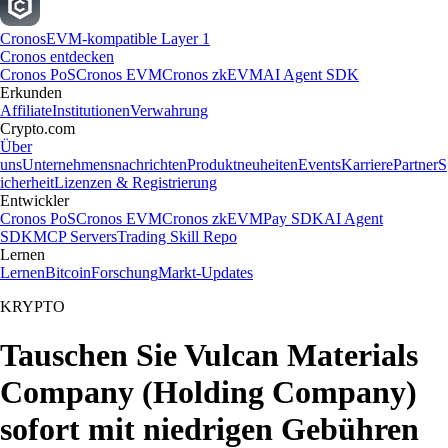
Cronos
EVM-kompatible Layer 1
Cronos entdecken
Cronos PoS
Cronos EVM
Cronos zkEVM
AI Agent SDK
Erkunden
Affiliate
Institutionen
Verwahrung
Crypto.com
Über
uns
Unternehmensnachrichten
Produktneuheiten
Events
Karriere
Partner
S
icherheit
Lizenzen & Registrierung
Entwickler
Cronos PoS
Cronos EVM
Cronos zkEVM
Pay SDK
AI Agent
SDK
MCP Servers
Trading Skill Repo
Lernen
Lernen
Bitcoin
Forschung
Markt-Updates
KRYPTO
Tauschen Sie Vulcan Materials
Company (Holding Company)
sofort mit niedrigen Gebühren