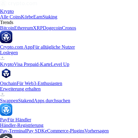
Krypto
Alle Coins
Körbe
Earn
Staking
Trends
Bitcoin
Ethereum
XRP
Dogecoin
Cronos
Crypto.com App
Für alltägliche Nutzer
Loslegen
Krypto
Visa Prepaid-Karte
Level Up
Onchain
Für Web3-Enthusiasten
Erweiterung erhalten
Swappen
Staken
dApps durchsuchen
Pay
Für Händler
Händler-Registrierung
Pay-Terminal
Pay SDK
eCommerce-Plugins
Vorhersagen