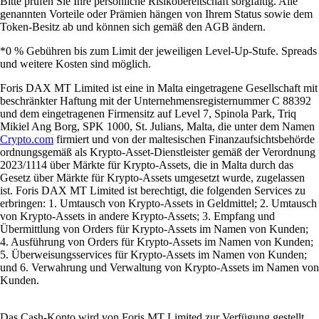
Bitte prüfen Sie Ihre persönliche Risikobereitschaft sorgfältig. Alle
genannten Vorteile oder Prämien hängen von Ihrem Status sowie dem
Token-Besitz ab und können sich gemäß den AGB ändern.
*0 % Gebühren bis zum Limit der jeweiligen Level-Up-Stufe. Spreads
und weitere Kosten sind möglich.
Foris DAX MT Limited ist eine in Malta eingetragene Gesellschaft mit
beschränkter Haftung mit der Unternehmensregisternummer C 88392
und dem eingetragenen Firmensitz auf Level 7, Spinola Park, Triq
Mikiel Ang Borg, SPK 1000, St. Julians, Malta, die unter dem Namen
Crypto.com
firmiert und von der maltesischen Finanzaufsichtsbehörde
ordnungsgemäß als Krypto-Asset-Dienstleister gemäß der Verordnung
2023/1114 über Märkte für Krypto-Assets, die in Malta durch das
Gesetz über Märkte für Krypto-Assets umgesetzt wurde, zugelassen
ist. Foris DAX MT Limited ist berechtigt, die folgenden Services zu
erbringen: 1. Umtausch von Krypto-Assets in Geldmittel; 2. Umtausch
von Krypto-Assets in andere Krypto-Assets; 3. Empfang und
Übermittlung von Orders für Krypto-Assets im Namen von Kunden;
4. Ausführung von Orders für Krypto-Assets im Namen von Kunden;
5. Überweisungsservices für Krypto-Assets im Namen von Kunden;
und 6. Verwahrung und Verwaltung von Krypto-Assets im Namen von
Kunden.
Das Cash-Konto wird von Foris MT Limited zur Verfügung gestellt.