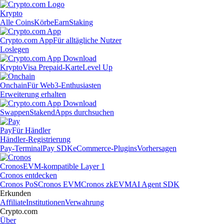
Krypto
Alle Coins
Körbe
Earn
Staking
Crypto.com App
Für alltägliche Nutzer
Loslegen
Krypto
Visa Prepaid-Karte
Level Up
Onchain
Für Web3-Enthusiasten
Erweiterung erhalten
Swappen
Staken
dApps durchsuchen
Pay
Für Händler
Händler-Registrierung
Pay-Terminal
Pay SDK
eCommerce-Plugins
Vorhersagen
Cronos
EVM-kompatible Layer 1
Cronos entdecken
Cronos PoS
Cronos EVM
Cronos zkEVM
AI Agent SDK
Erkunden
Affiliate
Institutionen
Verwahrung
Crypto.com
Über