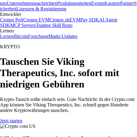
uns
Unternehmensnachrichten
Produktneuheiten
Events
Karriere
Partner
S
icherheit
Lizenzen & Registrierung
Entwickler
Cronos PoS
Cronos EVM
Cronos zkEVM
Pay SDK
AI Agent
SDK
MCP Servers
Trading Skill Repo
Lernen
Lernen
Bitcoin
Forschung
Markt-Updates
KRYPTO
Tauschen Sie Viking
Therapeutics, Inc. sofort mit
niedrigen Gebühren
Krypto-Tausch sollte einfach sein. Gute Nachricht: In der Crypto.com
App können Sie Viking Therapeutics, Inc. schnell gegen Hunderte
andere Kryptowährungen tauschen.
Jetzt starten