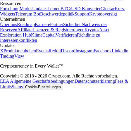
Ressourcen
Forschung
Markt-Updates
Lernen
BTC/USD Konverter
Glossar
Kurs-
Widgets
Telegram Bot
Beschwerdepolitik
Support
Kryptooversigt
Unternehmen
Über uns
Roadmap
Karriere
Partner
Sicherheit
Nachweis der
Reserven
Affiliate
Lizenzen & Registrierungen
Krypto-Asset
Exploration Hub
Klima
Capital
Verifizieren
Richtlinie zu
Interessenkonflikten
Updates
X
Produktneuheiten
Events
Reddit
Discord
Instagram
Facebook
Linkedin
TradingView
Cryptocurrency in Every Wallet™
Copyright © 2018 - 2026 Crypto.com. Alle Rechte vorbehalten.
EEA Allgemeine Geschäftsbedingungen
Datenschutzerklärung
Fees &
Limits
Status
Cookie-Einstellungen