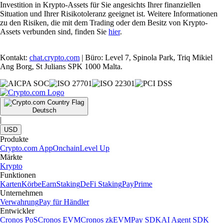
Investition in Krypto-Assets für Sie angesichts Ihrer finanziellen
Situation und Ihrer Risikotoleranz geeignet ist. Weitere Informationen
zu den Risiken, die mit dem Trading oder dem Besitz von Krypto-
Assets verbunden sind, finden Sie
hier
.
Kontakt:
chat.crypto.com
| Büro: Level 7, Spinola Park, Triq Mikiel
Ang Borg, St Julians SPK 1000 Malta.
Deutsch
|
USD
Produkte
Crypto.com App
Onchain
Level Up
Märkte
Krypto
Funktionen
Karten
Körbe
Earn
Staking
DeFi Staking
Pay
Prime
Unternehmen
Verwahrung
Pay für Händler
Entwickler
Cronos PoS
Cronos EVM
Cronos zkEVM
Pay SDK
AI Agent SDK