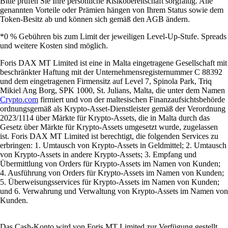
Bitte prüfen Sie Ihre persönliche Risikobereitschaft sorgfältig. Alle
genannten Vorteile oder Prämien hängen von Ihrem Status sowie dem
Token-Besitz ab und können sich gemäß den AGB ändern.
*0 % Gebühren bis zum Limit der jeweiligen Level-Up-Stufe. Spreads
und weitere Kosten sind möglich.
Foris DAX MT Limited ist eine in Malta eingetragene Gesellschaft mit
beschränkter Haftung mit der Unternehmensregisternummer C 88392
und dem eingetragenen Firmensitz auf Level 7, Spinola Park, Triq
Mikiel Ang Borg, SPK 1000, St. Julians, Malta, die unter dem Namen
Crypto.com
firmiert und von der maltesischen Finanzaufsichtsbehörde
ordnungsgemäß als Krypto-Asset-Dienstleister gemäß der Verordnung
2023/1114 über Märkte für Krypto-Assets, die in Malta durch das
Gesetz über Märkte für Krypto-Assets umgesetzt wurde, zugelassen
ist. Foris DAX MT Limited ist berechtigt, die folgenden Services zu
erbringen: 1. Umtausch von Krypto-Assets in Geldmittel; 2. Umtausch
von Krypto-Assets in andere Krypto-Assets; 3. Empfang und
Übermittlung von Orders für Krypto-Assets im Namen von Kunden;
4. Ausführung von Orders für Krypto-Assets im Namen von Kunden;
5. Überweisungsservices für Krypto-Assets im Namen von Kunden;
und 6. Verwahrung und Verwaltung von Krypto-Assets im Namen von
Kunden.
Das Cash-Konto wird von Foris MT Limited zur Verfügung gestellt.