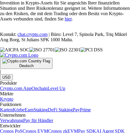
Investition in Krypto-Assets für Sie angesichts Ihrer finanziellen
Situation und Ihrer Risikotoleranz geeignet ist. Weitere Informationen
zu den Risiken, die mit dem Trading oder dem Besitz von Krypto-
Assets verbunden sind, finden Sie
hier
.
Kontakt:
chat.crypto.com
| Büro: Level 7, Spinola Park, Triq Mikiel
Ang Borg, St Julians SPK 1000 Malta.
Deutsch
|
USD
Produkte
Crypto.com App
Onchain
Level Up
Märkte
Krypto
Funktionen
Karten
Körbe
Earn
Staking
DeFi Staking
Pay
Prime
Unternehmen
Verwahrung
Pay für Händler
Entwickler
Cronos PoS
Cronos EVM
Cronos zkEVM
Pay SDK
AI Agent SDK