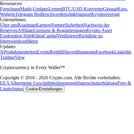
Ressourcen
Forschung
Markt-Updates
Lernen
BTC/USD Konverter
Glossar
Kurs-
Widgets
Telegram Bot
Beschwerdepolitik
Support
Kryptooversigt
Unternehmen
Über uns
Roadmap
Karriere
Partner
Sicherheit
Nachweis der
Reserven
Affiliate
Lizenzen & Registrierungen
Krypto-Asset
Exploration Hub
Klima
Capital
Verifizieren
Richtlinie zu
Interessenkonflikten
Updates
X
Produktneuheiten
Events
Reddit
Discord
Instagram
Facebook
Linkedin
TradingView
Cryptocurrency in Every Wallet™
Copyright © 2018 - 2026 Crypto.com. Alle Rechte vorbehalten.
EEA Allgemeine Geschäftsbedingungen
Datenschutzerklärung
Fees &
Limits
Status
Cookie-Einstellungen