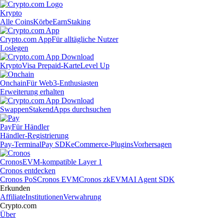
Krypto
Alle Coins
Körbe
Earn
Staking
Crypto.com App
Für alltägliche Nutzer
Loslegen
Krypto
Visa Prepaid-Karte
Level Up
Onchain
Für Web3-Enthusiasten
Erweiterung erhalten
Swappen
Staken
dApps durchsuchen
Pay
Für Händler
Händler-Registrierung
Pay-Terminal
Pay SDK
eCommerce-Plugins
Vorhersagen
Cronos
EVM-kompatible Layer 1
Cronos entdecken
Cronos PoS
Cronos EVM
Cronos zkEVM
AI Agent SDK
Erkunden
Affiliate
Institutionen
Verwahrung
Crypto.com
Über