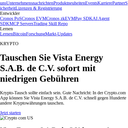
uns
Unternehmensnachrichten
Produktneuheiten
Events
Karriere
Partner
S
icherheit
Lizenzen & Registrierung
Entwickler
Cronos PoS
Cronos EVM
Cronos zkEVM
Pay SDK
AI Agent
SDK
MCP Servers
Trading Skill Repo
Lernen
Lernen
Bitcoin
Forschung
Markt-Updates
KRYPTO
Tauschen Sie Vista Energy
S.A.B. de C.V. sofort mit
niedrigen Gebühren
Krypto-Tausch sollte einfach sein. Gute Nachricht: In der Crypto.com
App können Sie Vista Energy S.A.B. de C.V. schnell gegen Hunderte
andere Kryptowährungen tauschen.
Jetzt starten